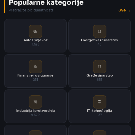
Popularne kategorije
Sve →
Pretražite po djelatnosti
Auto i prijevoz
Energetika i rudarstvo
1.598
46
Finansije i osiguranje
Građevinarstvo
231
653
Industrija i proizvodnja
IT i tehnologija
4.672
137