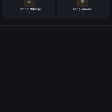
Javne institucije
Konglomerati
3
0