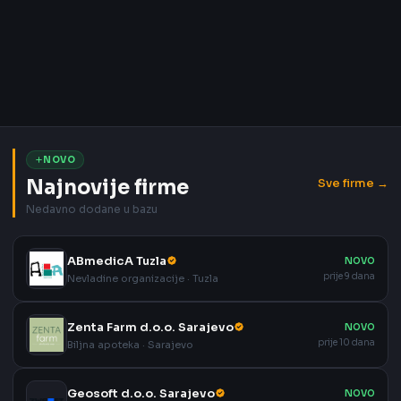
NOVO
Najnovije firme
Sve firme →
Nedavno dodane u bazu
ABmedicA Tuzla
NOVO
prije 9 dana
Nevladine organizacije · Tuzla
Zenta Farm d.o.o. Sarajevo
NOVO
prije 10 dana
Biljna apoteka · Sarajevo
Geosoft d.o.o. Sarajevo
NOVO