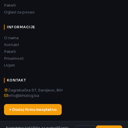
Paketi
Oglasi za posao
INFORMACIJE
O nama
Kontakt
Paketi
Privatnost
Uvjeti
KONTAKT
Zagrebačka 57, Sarajevo, BiH
info@bhizlog.ba
+ Dodaj firmu besplatno
Koristimo kolačiće za poboljšanje