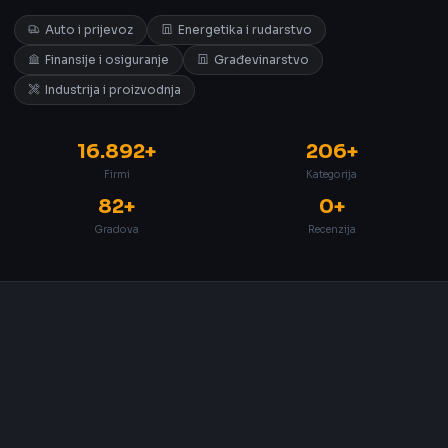
Auto i prijevoz
Energetika i rudarstvo
Finansije i osiguranje
Građevinarstvo
Industrija i proizvodnja
16.892+
206+
Firmi
Kategorija
82+
0+
Gradova
Recenzija