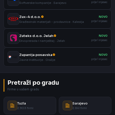
prije 1 mjesec
Softverske kompanije · Sarajevo
Zux-4 d.o.o.
NOVO
prije 1 mjesec
Građevinski materijali - prodavnice · Kalesija
Zuteks d.o.o. Jelah
NOVO
prije 1 mjesec
Drvoprerada i namještaj · Jelah
Zupanija posavska
NOVO
prije 1 mjesec
Javne institucije · Orašje
Pretraži po gradu
Firme u vašem gradu
Tuzla
Sarajevo
2.903 firmi
2.841 firmi