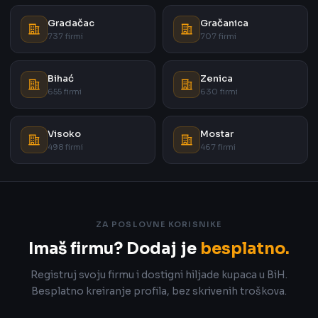
Gradačac
Gračanica
737 firmi
707 firmi
Bihać
Zenica
655 firmi
630 firmi
Visoko
Mostar
498 firmi
467 firmi
ZA POSLOVNE KORISNIKE
Imaš firmu? Dodaj je
besplatno.
Registruj svoju firmu i dostigni hiljade kupaca u BiH.
Besplatno kreiranje profila, bez skrivenih troškova.