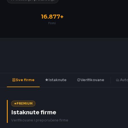
16.877+
Firmi
Sve firme
Istaknute
Verifikovane
Auto
PREMIUM
Istaknute firme
Verifikovane i preporučene firme