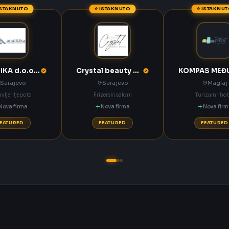
ISTAKNUTO
⭐ ISTAKNUTO
⭐ ISTAKNU
ANALITIKA d.o.o. Sarajevo
Crystal beauty studio Sarajevo
Sarajevo
Sarajevo
Maglaj
vlje i ljepota
Frizerski saloni
Turizam i hot
Nova firma
Nova firma
Nova fir
FEATURED
FEATURED
FEATURED