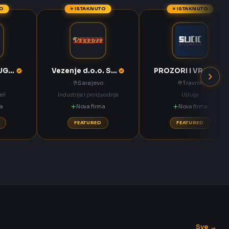
TO
⭐ ISTAKNUTO
⭐ ISTAKNUTO
KOMPAS MEĐUGORJE d.d. Međugorje
Vezenje d.o.o. Sarajevo
PROZORI I VRATA Sučić Nova Bila
Sarajevo
Travnik
eli
Industrija i proizvodnja
Usluge
ma
Nova firma
Nova firma
FEATURED
FEATURED
Sve →