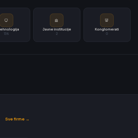
i tehnologija
Javne institucije
Konglomerati
136
2
0
Sve firme →