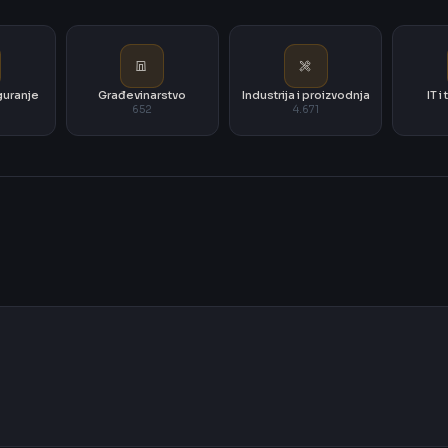
iguranje
Građevinarstvo
Industrija i proizvodnja
IT 
652
4.671