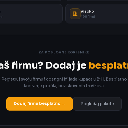
a
Visoko
mi
498 firmi
ZA POSLOVNE KORISNIKE
aš firmu? Dodaj je
besplat
Registruj svoju firmu i dostigni hiljade kupaca u BiH. Besplatno
kreiranje profila, bez skrivenih troškova.
Dodaj firmu besplatno →
Pogledaj pakete