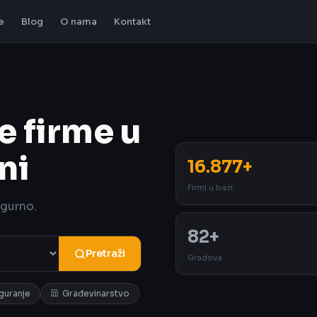
e
Blog
O nama
Kontakt
e firme u
ni
16.877+
Firmi u bazi
igurno.
82+
Pretraži
Gradova
iguranje
Građevinarstvo