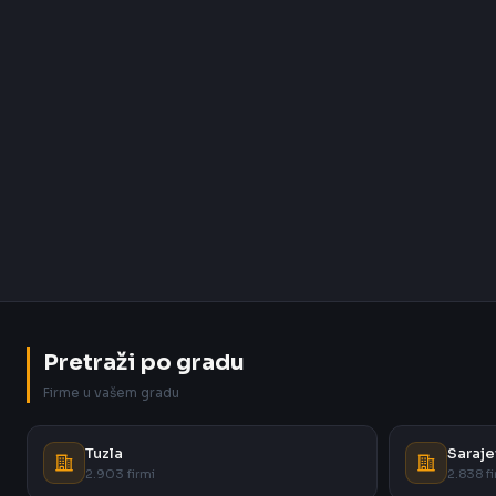
Pretraži po gradu
Firme u vašem gradu
Tuzla
Saraje
2.903 firmi
2.838 fi