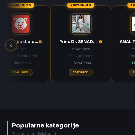
⭐ ISTAKNUTO
⭐ ISTAKNUTO
⭐ 
ANNOA.ba d.o.o. Tuzla
Prim. Dr. SENADETA OMERBAŠIĆ STOMATOLOŠKA ORDINACIJA
Tuzla
Sarajevo
Industrija i proizvodnja
Zdravlje i ljepota
Zdra
Nova firma
Nova firma
FEATURED
FEATURED
Popularne kategorije
Pretražite po djelatnosti