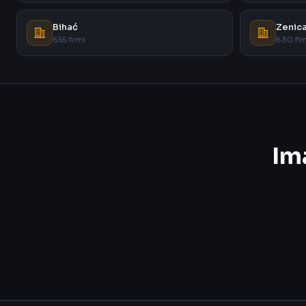
Bihać
Zenic
655 firmi
630 fir
Im