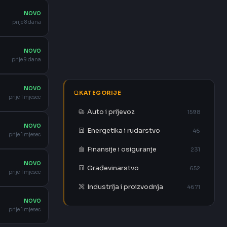
NOVO
prije 8 dana
NOVO
prije 9 dana
NOVO
KATEGORIJE
prije 1 mjesec
Auto i prijevoz
1598
NOVO
Energetika i rudarstvo
46
prije 1 mjesec
Finansije i osiguranje
231
NOVO
Građevinarstvo
652
prije 1 mjesec
Industrija i proizvodnja
4671
NOVO
prije 1 mjesec