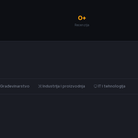
0+
Recenzija
Građevinarstvo
Industrija i proizvodnja
IT i tehnologija