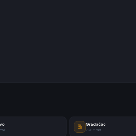
vo
Gradačac
rmi
736 firmi