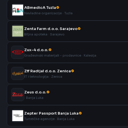
ABmedicA Tuzla
Nevladine organizacije · Tuzla
Zenta Farm d.o.o. Sarajevo
Biljna apoteka · Sarajevo
Zux-4 d.o.o.
Građevinski materijali - prodavnice · Kalesija
Zff Radijal d.o.o. Zenica
IT i tehnologija · Zenica
Zeus d.o.o.
· Banja Luka
Zepter Passport Banja Luka
Turističke agencije · Banja Luka