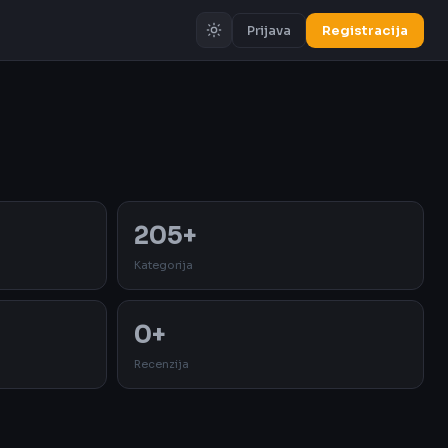
Prijava
Registracija
Oglas
205+
Kategorija
0+
Recenzija