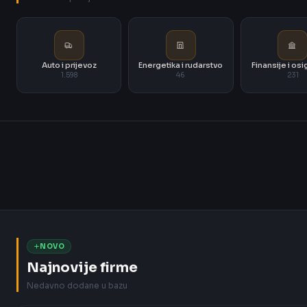
Auto i prijevoz
Energetika i rudarstvo
Finansije i os
1.598
46
231
NOVO
Najnovije firme
Nedavno dodane u bazu