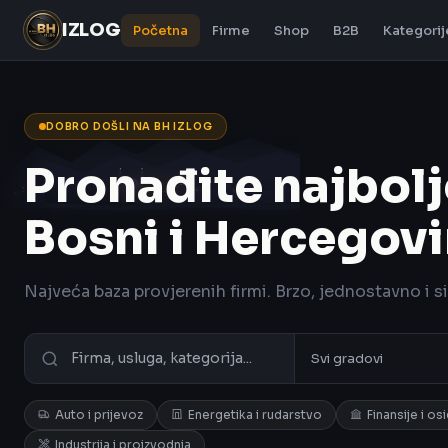
IZLOG
Početna
Firme
Shop
B2B
Kategorij
DOBRO DOŠLI NA BH IZLOG
Pronađite najbolj
Bosni i Hercegovi
Najveća baza provjerenih firmi. Brzo, jednostavno i s
Auto i prijevoz
Energetika i rudarstvo
Finansije i os
Industrija i proizvodnja