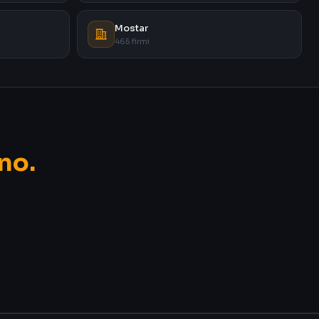
Mostar
465 firmi
no.