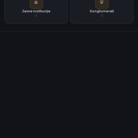
Javne institucije
Konglomerati
3
0