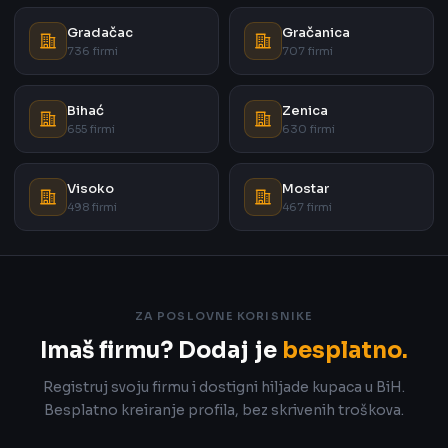
Gradačac
Gračanica
736 firmi
707 firmi
Bihać
Zenica
655 firmi
630 firmi
Visoko
Mostar
498 firmi
467 firmi
ZA POSLOVNE KORISNIKE
Imaš firmu? Dodaj je
besplatno.
Registruj svoju firmu i dostigni hiljade kupaca u BiH.
Besplatno kreiranje profila, bez skrivenih troškova.