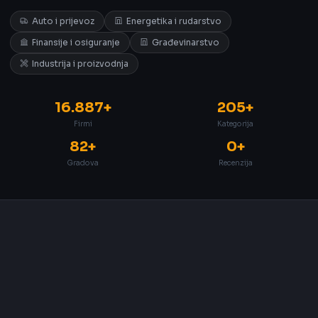
Auto i prijevoz
Energetika i rudarstvo
Finansije i osiguranje
Građevinarstvo
Industrija i proizvodnja
16.887+
205+
Firmi
Kategorija
82+
0+
Gradova
Recenzija