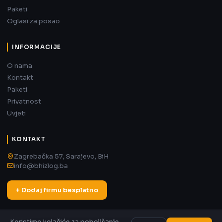
Paketi
Oglasi za posao
INFORMACIJE
O nama
Kontakt
Paketi
Privatnost
Uvjeti
KONTAKT
Zagrebačka 57, Sarajevo, BiH
info@bhizlog.ba
+ Dodaj firmu besplatno
Koristimo kolačiće za poboljšanje