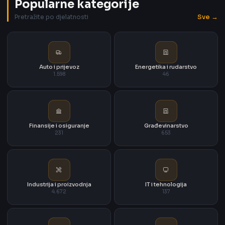
Popularne kategorije
Sve →
Pretražite po djelatnosti
Auto i prijevoz
Energetika i rudarstvo
1.598
46
Finansije i osiguranje
Građevinarstvo
231
653
Industrija i proizvodnja
IT i tehnologija
4.672
137