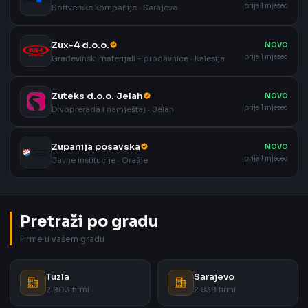
prije 1 mjesec
Softverske kompanije · Sarajevo
Zux-4 d.o.o.
NOVO
prije 1 mjesec
Građevinski materijali - prodavnice · Kalesija
Zuteks d.o.o. Jelah
NOVO
prije 1 mjesec
Drvoprerada i namještaj · Jelah
Zupanija posavska
NOVO
prije 1 mjesec
Javne institucije · Orašje
Pretraži po gradu
Firme u vašem gradu
Tuzla
Sarajevo
2.903 firmi
2.839 firmi