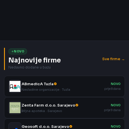
NOVO
Najnovije firme
Sve firme →
Nedavno dodane u bazu
ABmedicA Tuzla
NOVO
prije 8 dana
Nevladine organizacije · Tuzla
Zenta Farm d.o.o. Sarajevo
NOVO
prije 9 dana
Biljna apoteka · Sarajevo
Geosoft d.o.o. Sarajevo
NOVO