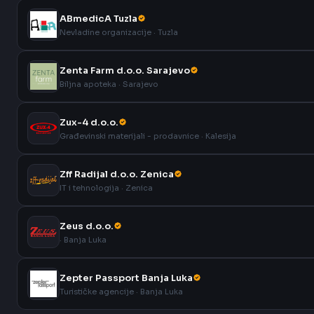
ABmedicA Tuzla
Nevladine organizacije · Tuzla
Zenta Farm d.o.o. Sarajevo
Biljna apoteka · Sarajevo
Zux-4 d.o.o.
Građevinski materijali - prodavnice · Kalesija
Zff Radijal d.o.o. Zenica
IT i tehnologija · Zenica
Zeus d.o.o.
· Banja Luka
Zepter Passport Banja Luka
Turističke agencije · Banja Luka