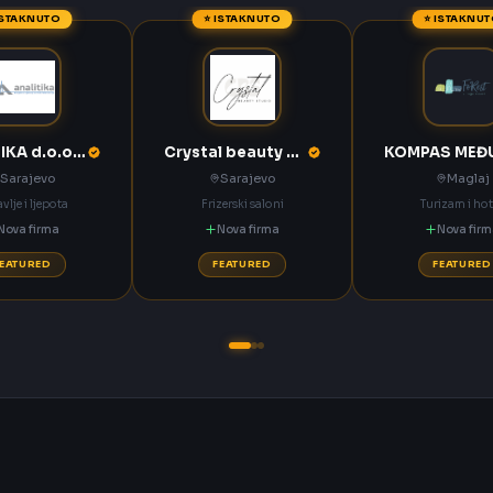
ISTAKNUTO
⭐ ISTAKNUTO
⭐ ISTAKNU
ANALITIKA d.o.o. Sarajevo
Crystal beauty studio Sarajevo
Sarajevo
Sarajevo
Maglaj
vlje i ljepota
Frizerski saloni
Turizam i hot
Nova firma
Nova firma
Nova fir
FEATURED
FEATURED
FEATURED