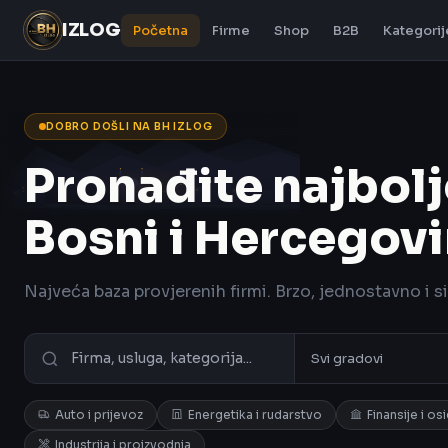
IZLOG
Početna
Firme
Shop
B2B
Kategorij
DOBRO DOŠLI NA BH IZLOG
Pronađite najbolj
Bosni i Hercegovi
Najveća baza provjerenih firmi. Brzo, jednostavno i s
Auto i prijevoz
Energetika i rudarstvo
Finansije i os
Industrija i proizvodnja