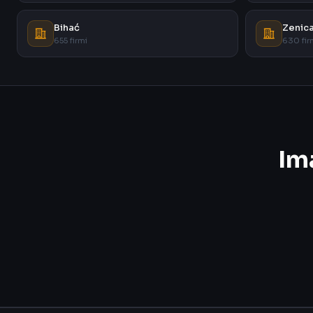
Bihać
Zenic
655 firmi
630 fir
Im