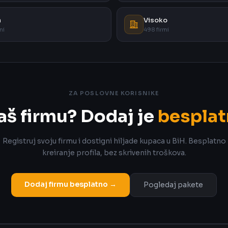
a
Visoko
mi
498 firmi
ZA POSLOVNE KORISNIKE
aš firmu? Dodaj je
besplat
Registruj svoju firmu i dostigni hiljade kupaca u BiH. Besplatno
kreiranje profila, bez skrivenih troškova.
Dodaj firmu besplatno →
Pogledaj pakete