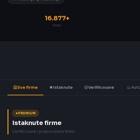
16.877+
Firmi
Sve firme
Istaknute
Verifikovane
Auto
PREMIUM
Istaknute firme
Verifikovane i preporučene firme