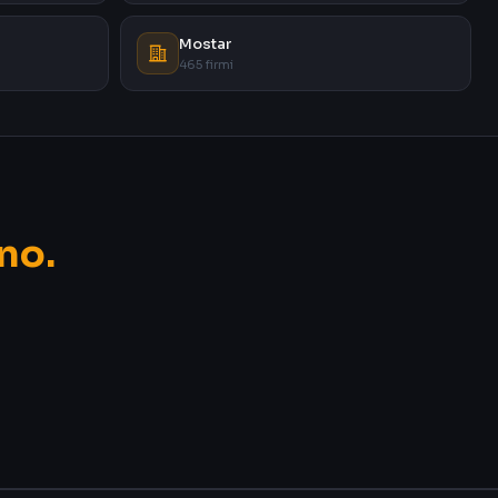
Mostar
465 firmi
no.