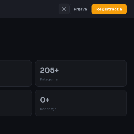
Prijava
Registracija
Oglas
205+
Kategorija
0+
Recenzija