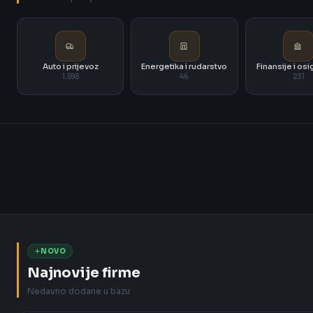
Auto i prijevoz
Energetika i rudarstvo
Finansije i os
1.598
46
231
NOVO
Najnovije firme
Nedavno dodane u bazu