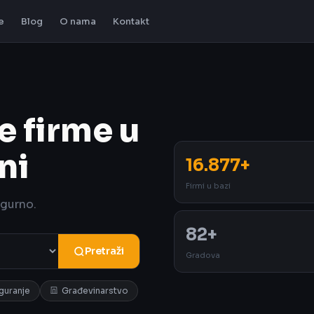
e
Blog
O nama
Kontakt
e firme u
ni
16.877+
Firmi u bazi
igurno.
82+
Pretraži
Gradova
iguranje
Građevinarstvo