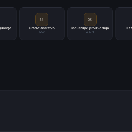
iguranje
Građevinarstvo
Industrija i proizvodnja
IT 
652
4.671