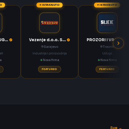
TO
⭐ ISTAKNUTO
⭐ ISTAKNUTO
KOMPAS MEĐUGORJE d.d. Međugorje
Vezenje d.o.o. Sarajevo
PROZORI I VRATA Sučić Nova Bila
Sarajevo
Travnik
eli
Industrija i proizvodnja
Usluge
ma
Nova firma
Nova firma
FEATURED
FEATURED
Sve →