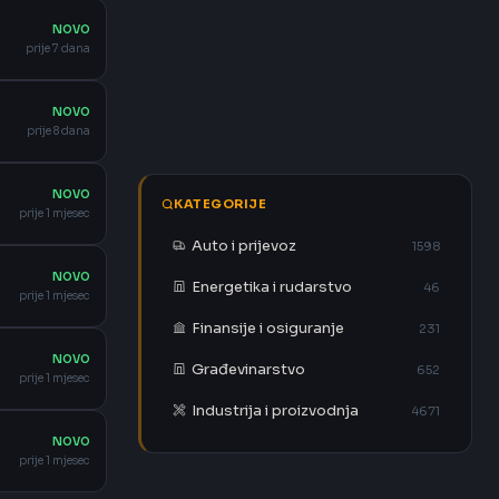
NOVO
prije 7 dana
NOVO
prije 8 dana
NOVO
KATEGORIJE
prije 1 mjesec
Auto i prijevoz
1598
NOVO
Energetika i rudarstvo
46
prije 1 mjesec
Finansije i osiguranje
231
NOVO
Građevinarstvo
652
prije 1 mjesec
Industrija i proizvodnja
4671
NOVO
prije 1 mjesec