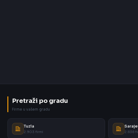
Pretraži po gradu
Firme u vašem gradu
Tuzla
Saraje
2.903 firmi
2.838 fi