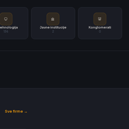
i tehnologija
Javne institucije
Konglomerati
136
2
0
Sve firme →