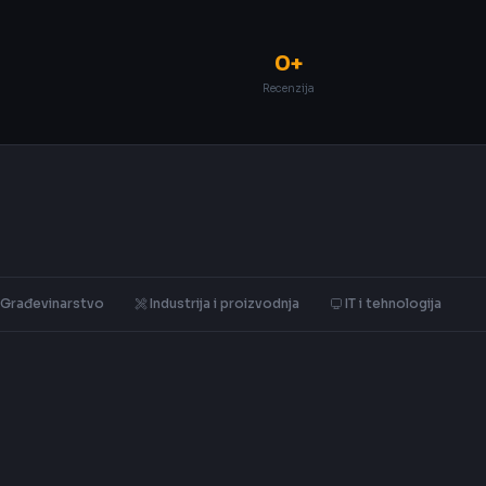
0+
Recenzija
Građevinarstvo
Industrija i proizvodnja
IT i tehnologija