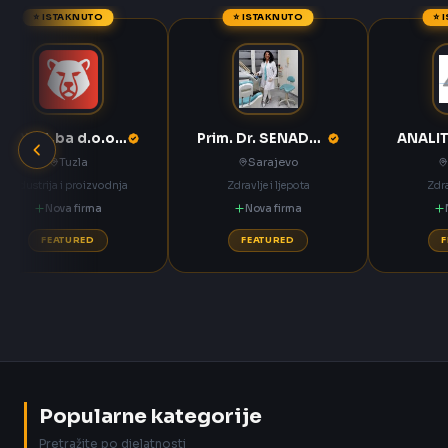
⭐ ISTAKNUTO
⭐ ISTAKNUTO
⭐ 
ANNOA.ba d.o.o. Tuzla
Prim. Dr. SENADETA OMERBAŠIĆ STOMATOLOŠKA ORDINACIJA
Tuzla
Sarajevo
Industrija i proizvodnja
Zdravlje i ljepota
Zdra
Nova firma
Nova firma
FEATURED
FEATURED
Popularne kategorije
Pretražite po djelatnosti