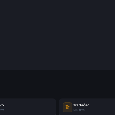
vo
Gradačac
rmi
736 firmi