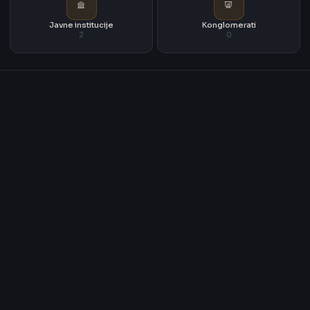
Javne institucije
Konglomerati
2
0