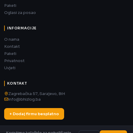
Paketi
Oglasi za posao
INFORMACIJE
O nama
Kontakt
Paketi
Privatnost
Uvjeti
KONTAKT
Zagrebačka 57, Sarajevo, BiH
info@bhizlog.ba
+ Dodaj firmu besplatno
Koristimo kolačiće za poboljšanje