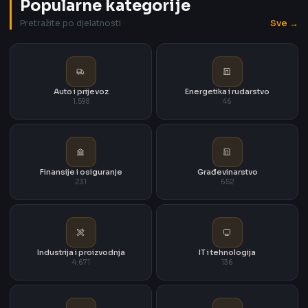
Popularne kategorije
Sve →
Pretražite po djelatnosti
Auto i prijevoz
Energetika i rudarstvo
1.598
46
Finansije i osiguranje
Građevinarstvo
231
652
Industrija i proizvodnja
IT i tehnologija
4.671
136