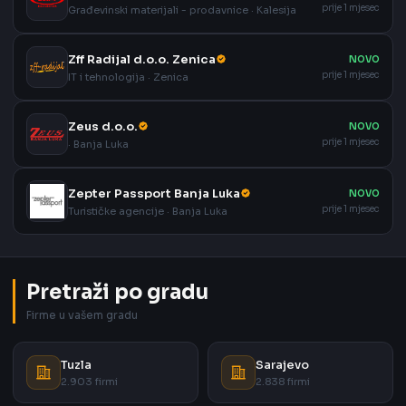
prije 1 mjesec
Građevinski materijali - prodavnice · Kalesija
Zff Radijal d.o.o. Zenica
NOVO
prije 1 mjesec
IT i tehnologija · Zenica
Zeus d.o.o.
NOVO
prije 1 mjesec
· Banja Luka
Zepter Passport Banja Luka
NOVO
prije 1 mjesec
Turističke agencije · Banja Luka
Pretraži po gradu
Firme u vašem gradu
Tuzla
Sarajevo
2.903 firmi
2.838 firmi