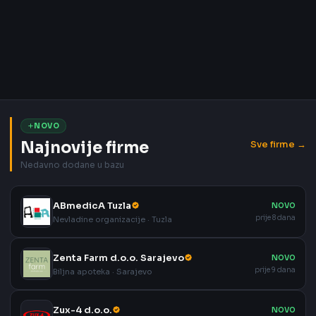
NOVO
Najnovije firme
Sve firme →
Nedavno dodane u bazu
ABmedicA Tuzla
NOVO
prije 8 dana
Nevladine organizacije · Tuzla
Zenta Farm d.o.o. Sarajevo
NOVO
prije 9 dana
Biljna apoteka · Sarajevo
Zux-4 d.o.o.
NOVO