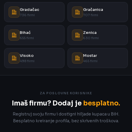
Gradačac
Gračanica
736 firmi
707 firmi
Bihać
Zenica
655 firmi
630 firmi
Visoko
Mostar
498 firmi
465 firmi
ZA POSLOVNE KORISNIKE
Imaš firmu? Dodaj je
besplatno.
Registruj svoju firmu i dostigni hiljade kupaca u BiH.
Besplatno kreiranje profila, bez skrivenih troškova.