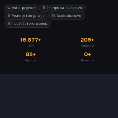
Auto i prijevoz
Energetika i rudarstvo
Finansije i osiguranje
Građevinarstvo
Industrija i proizvodnja
16.877+
205+
Firmi
Kategorija
82+
0+
Gradova
Recenzija