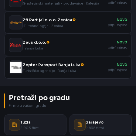
prije 1 mjesec
Građevinski materijali - prodavnice · Kalesija
Zff Radijal d.o.o. Zenica
NOVO
prije 1 mjesec
IT i tehnologija · Zenica
Zeus d.o.o.
NOVO
prije 1 mjesec
· Banja Luka
Zepter Passport Banja Luka
NOVO
prije 1 mjesec
Turističke agencije · Banja Luka
Pretraži po gradu
Firme u vašem gradu
Tuzla
Sarajevo
2.903 firmi
2.838 firmi