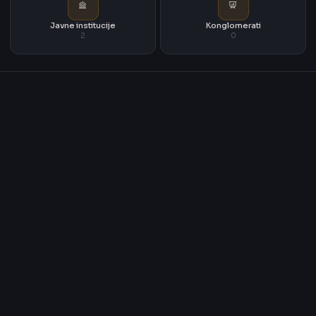
Javne institucije
Konglomerati
2
0