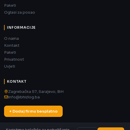
Paketi
Oglasi za posao
INFORMACIJE
O nama
Kontakt
Paketi
Privatnost
Uvjeti
KONTAKT
Zagrebačka 57, Sarajevo, BiH
info@bhizlog.ba
+ Dodaj firmu besplatno
Koristimo kolačiće za poboljšanje