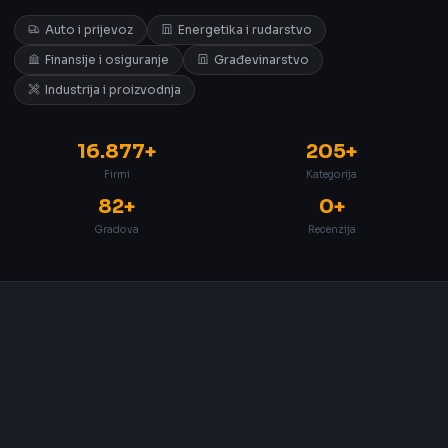
Auto i prijevoz
Energetika i rudarstvo
Finansije i osiguranje
Građevinarstvo
Industrija i proizvodnja
16.877+
205+
Firmi
Kategorija
82+
0+
Gradova
Recenzija