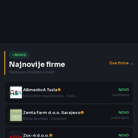
NOVO
Najnovije firme
Sve firme →
Nedavno dodane u bazu
ABmedicA Tuzla
NOVO
prije 8 dana
Nevladine organizacije · Tuzla
Zenta Farm d.o.o. Sarajevo
NOVO
prije 9 dana
Biljna apoteka · Sarajevo
Zux-4 d.o.o.
NOVO