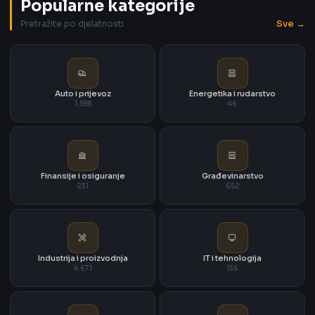
Popularne kategorije
Sve →
Pretražite po djelatnosti
Auto i prijevoz
Energetika i rudarstvo
1.598
46
Finansije i osiguranje
Građevinarstvo
231
652
Industrija i proizvodnja
IT i tehnologija
4.671
136