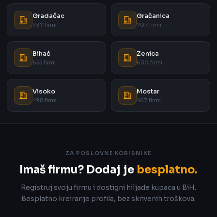
Gradačac
Gračanica
737 firmi
707 firmi
Bihać
Zenica
655 firmi
630 firmi
Visoko
Mostar
498 firmi
467 firmi
ZA POSLOVNE KORISNIKE
Imaš firmu? Dodaj je
besplatno.
Registruj svoju firmu i dostigni hiljade kupaca u BiH.
Besplatno kreiranje profila, bez skrivenih troškova.