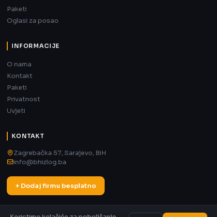
Paketi
Oglasi za posao
INFORMACIJE
O nama
Kontakt
Paketi
Privatnost
Uvjeti
KONTAKT
Zagrebačka 57, Sarajevo, BiH
info@bhizlog.ba
+ Dodaj firmu besplatno
Koristimo kolačiće za poboljšanje