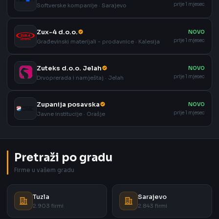
prije 1 mjesec
Softverske kompanije · Sarajevo
Zux-4 d.o.o.
NOVO
prije 1 mjesec
Građevinski materijali - prodavnice · Kalesija
Zuteks d.o.o. Jelah
NOVO
prije 1 mjesec
Drvoprerada i namještaj · Jelah
Zupanija posavska
NOVO
prije 1 mjesec
Javne institucije · Orašje
Pretraži po gradu
Firme u vašem gradu
Tuzla
Sarajevo
2.903 firmi
2.843 firmi