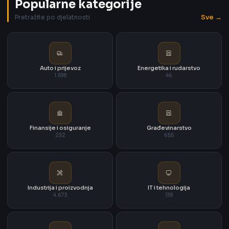
Popularne kategorije
Sve →
Pretražite po djelatnosti
Auto i prijevoz
Energetika i rudarstvo
1.598
46
Finansije i osiguranje
Građevinarstvo
232
655
Industrija i proizvodnja
IT i tehnologija
4.673
138