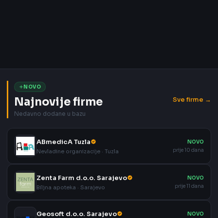
NOVO
Najnovije firme
Sve firme →
Nedavno dodane u bazu
ABmedicA Tuzla
NOVO
prije 10 dana
Nevladine organizacije · Tuzla
Zenta Farm d.o.o. Sarajevo
NOVO
prije 11 dana
Biljna apoteka · Sarajevo
Geosoft d.o.o. Sarajevo
NOVO