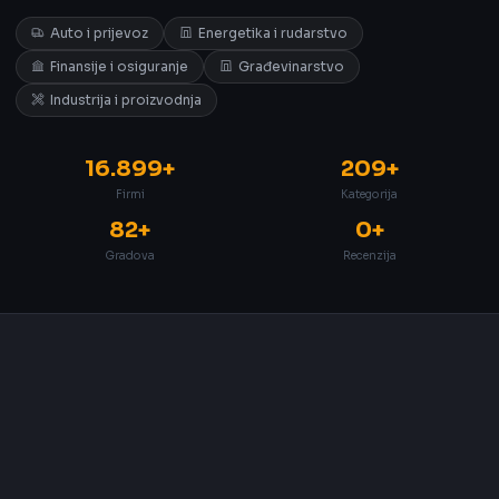
Auto i prijevoz
Energetika i rudarstvo
Finansije i osiguranje
Građevinarstvo
Industrija i proizvodnja
16.899+
209+
Firmi
Kategorija
82+
0+
Gradova
Recenzija