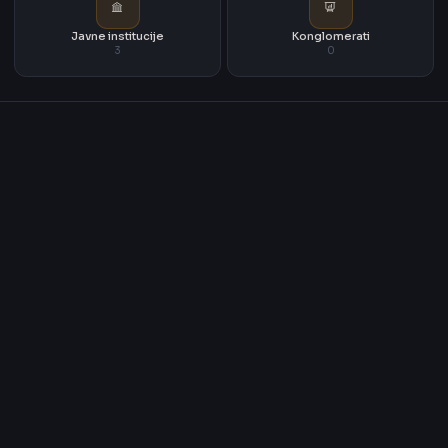
Javne institucije
Konglomerati
3
0