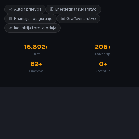
Auto i prijevoz
Energetika i rudarstvo
Finansije i osiguranje
Građevinarstvo
Industrija i proizvodnja
16.892+
206+
Firmi
Kategorija
82+
0+
Gradova
Recenzija