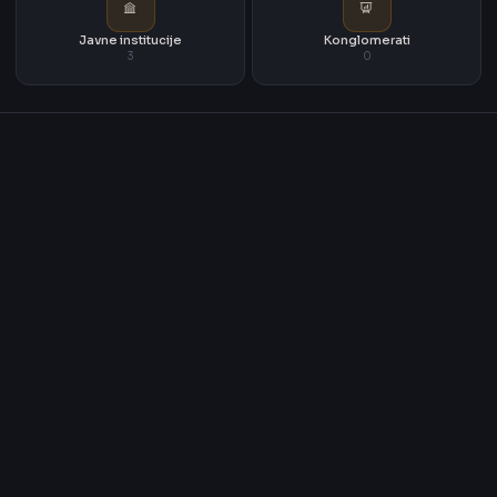
Javne institucije
Konglomerati
3
0