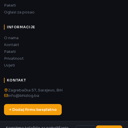
Paketi
Oglasi za posao
INFORMACIJE
O nama
Kontakt
Paketi
Privatnost
Uvjeti
KONTAKT
Zagrebačka 57, Sarajevo, BiH
info@bhizlog.ba
+ Dodaj firmu besplatno
Koristimo kolačiće za poboljšanje