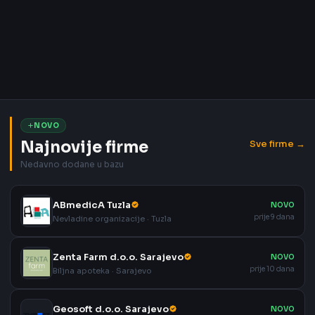
NOVO
Najnovije firme
Sve firme →
Nedavno dodane u bazu
ABmedicA Tuzla
NOVO
prije 9 dana
Nevladine organizacije · Tuzla
Zenta Farm d.o.o. Sarajevo
NOVO
prije 10 dana
Biljna apoteka · Sarajevo
Geosoft d.o.o. Sarajevo
NOVO