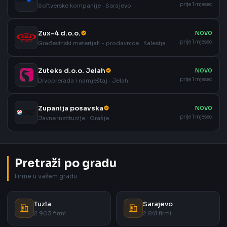
prije 1 mjesec
Softverske kompanije · Sarajevo
Zux-4 d.o.o.
NOVO
prije 1 mjesec
Građevinski materijali - prodavnice · Kalesija
Zuteks d.o.o. Jelah
NOVO
prije 1 mjesec
Drvoprerada i namještaj · Jelah
Zupanija posavska
NOVO
prije 1 mjesec
Javne institucije · Orašje
Pretraži po gradu
Firme u vašem gradu
Tuzla
Sarajevo
2.903 firmi
2.841 firmi