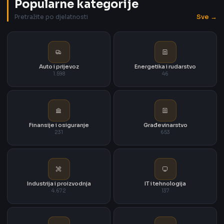
Popularne kategorije
Sve →
Pretražite po djelatnosti
Auto i prijevoz
Energetika i rudarstvo
1.598
46
Finansije i osiguranje
Građevinarstvo
231
653
Industrija i proizvodnja
IT i tehnologija
4.672
137