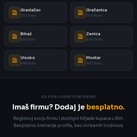
Gradačac
Gračanica
737 firmi
707 firmi
Bihać
Zenica
655 firmi
630 firmi
Visoko
Mostar
498 firmi
467 firmi
ZA POSLOVNE KORISNIKE
Imaš firmu? Dodaj je
besplatno.
Registruj svoju firmu i dostigni hiljade kupaca u BiH.
Besplatno kreiranje profila, bez skrivenih troškova.