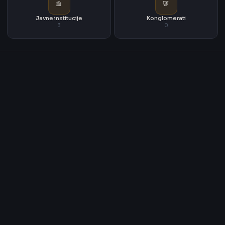
Javne institucije
Konglomerati
3
0