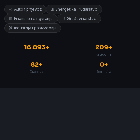
Auto i prijevoz
Energetika i rudarstvo
Finansije i osiguranje
Građevinarstvo
Industrija i proizvodnja
16.893+
209+
Firmi
Kategorija
82+
0+
Gradova
Recenzija