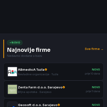
NOVO
Najnovije firme
Sve firme →
Nedavno dodane u bazu
ABmedicA Tuzla
NOVO
prije 10 dana
Nevladine organizacije · Tuzla
Zenta Farm d.o.o. Sarajevo
NOVO
prije 11 dana
Biljna apoteka · Sarajevo
Geosoft d.o.o. Sarajevo
NOVO