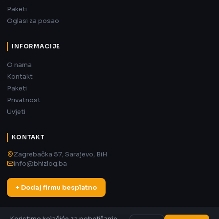
Paketi
Oglasi za posao
INFORMACIJE
O nama
Kontakt
Paketi
Privatnost
Uvjeti
KONTAKT
Zagrebačka 57, Sarajevo, BiH
info@bhizlog.ba
+ Dodaj firmu besplatno
Koristimo kolačiće za poboljšanje