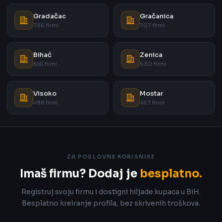
Gradačac
Gračanica
736 firmi
707 firmi
Bihać
Zenica
655 firmi
630 firmi
Visoko
Mostar
498 firmi
467 firmi
ZA POSLOVNE KORISNIKE
Imaš firmu? Dodaj je
besplatno.
Registruj svoju firmu i dostigni hiljade kupaca u BiH.
Besplatno kreiranje profila, bez skrivenih troškova.