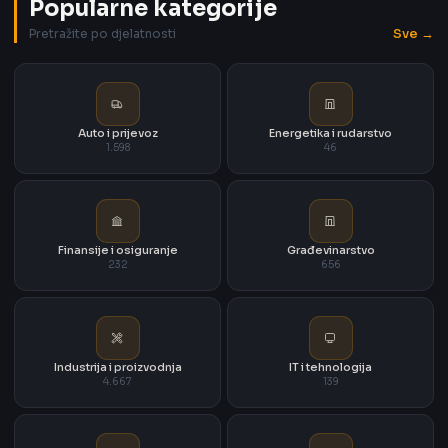
Popularne kategorije
Sve →
Pretražite po djelatnosti
Auto i prijevoz
Energetika i rudarstvo
1.598
46
Finansije i osiguranje
Građevinarstvo
232
656
Industrija i proizvodnja
IT i tehnologija
4.667
139