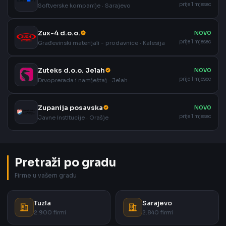
prije 1 mjesec
Softverske kompanije · Sarajevo
Zux-4 d.o.o.
NOVO
prije 1 mjesec
Građevinski materijali - prodavnice · Kalesija
Zuteks d.o.o. Jelah
NOVO
prije 1 mjesec
Drvoprerada i namještaj · Jelah
Zupanija posavska
NOVO
prije 1 mjesec
Javne institucije · Orašje
Pretraži po gradu
Firme u vašem gradu
Tuzla
Sarajevo
2.900 firmi
2.840 firmi