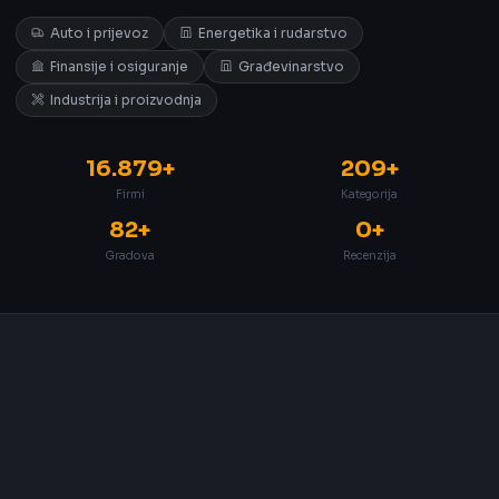
Auto i prijevoz
Energetika i rudarstvo
Finansije i osiguranje
Građevinarstvo
Industrija i proizvodnja
16.879+
209+
Firmi
Kategorija
82+
0+
Gradova
Recenzija