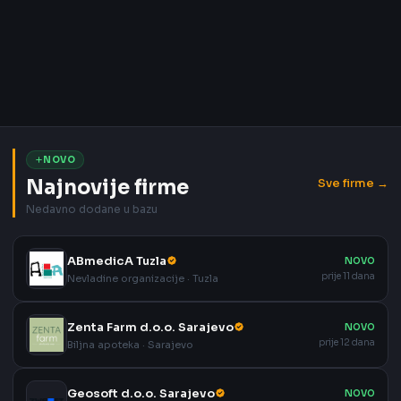
NOVO
Najnovije firme
Sve firme →
Nedavno dodane u bazu
ABmedicA Tuzla
NOVO
prije 11 dana
Nevladine organizacije · Tuzla
Zenta Farm d.o.o. Sarajevo
NOVO
prije 12 dana
Biljna apoteka · Sarajevo
Geosoft d.o.o. Sarajevo
NOVO