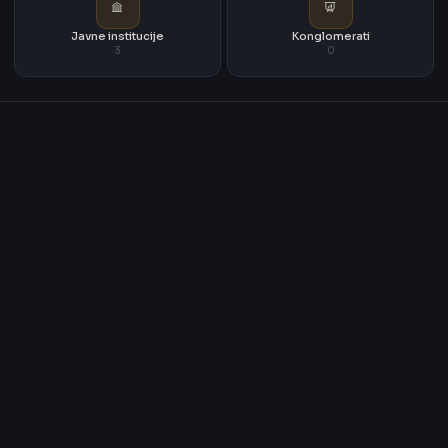
Javne institucije
Konglomerati
3
0