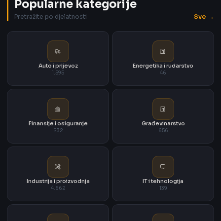
Popularne kategorije
Sve →
Pretražite po djelatnosti
Auto i prijevoz
Energetika i rudarstvo
1.595
46
Finansije i osiguranje
Građevinarstvo
232
656
Industrija i proizvodnja
IT i tehnologija
4.662
139