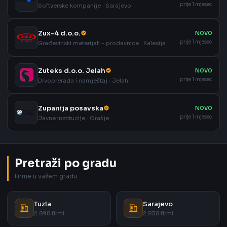
prije 1 mjesec
Softverske kompanije · Sarajevo
Zux-4 d.o.o.
NOVO
prije 1 mjesec
Građevinski materijali - prodavnice · Kalesija
Zuteks d.o.o. Jelah
NOVO
prije 1 mjesec
Drvoprerada i namještaj · Jelah
Zupanija posavska
NOVO
prije 1 mjesec
Javne institucije · Orašje
Pretraži po gradu
Firme u vašem gradu
Tuzla
Sarajevo
2.898 firmi
2.838 firmi