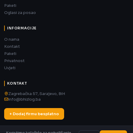
Paketi
Oglasi za posao
INFORMACIJE
O nama
Kontakt
Paketi
Privatnost
Uvjeti
KONTAKT
Zagrebačka 57, Sarajevo, BiH
info@bhizlog.ba
+ Dodaj firmu besplatno
Koristimo kolačiće za poboljšanje