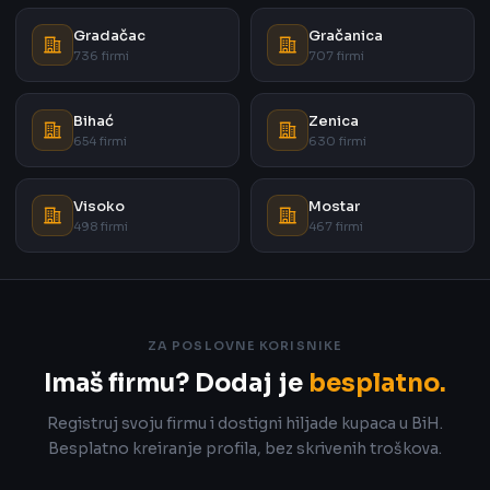
Gradačac
Gračanica
736 firmi
707 firmi
Bihać
Zenica
654 firmi
630 firmi
Visoko
Mostar
498 firmi
467 firmi
ZA POSLOVNE KORISNIKE
Imaš firmu? Dodaj je
besplatno.
Registruj svoju firmu i dostigni hiljade kupaca u BiH.
Besplatno kreiranje profila, bez skrivenih troškova.