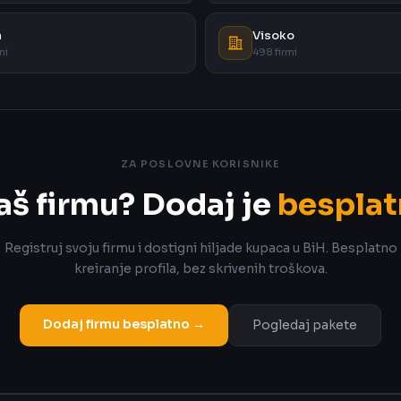
a
Visoko
mi
498 firmi
ZA POSLOVNE KORISNIKE
aš firmu? Dodaj je
besplat
Registruj svoju firmu i dostigni hiljade kupaca u BiH. Besplatno
kreiranje profila, bez skrivenih troškova.
Dodaj firmu besplatno →
Pogledaj pakete