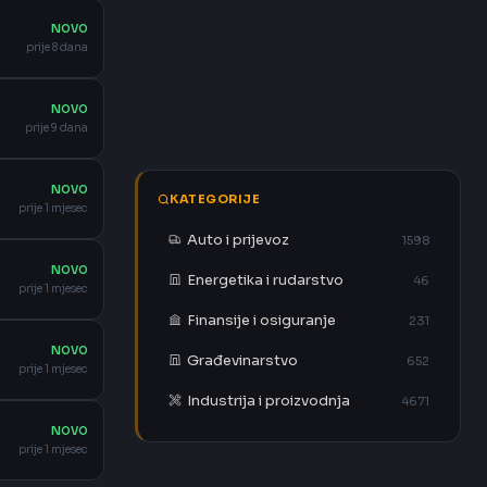
NOVO
prije 8 dana
NOVO
prije 9 dana
NOVO
KATEGORIJE
prije 1 mjesec
Auto i prijevoz
1598
NOVO
Energetika i rudarstvo
46
prije 1 mjesec
Finansije i osiguranje
231
NOVO
Građevinarstvo
652
prije 1 mjesec
Industrija i proizvodnja
4671
NOVO
prije 1 mjesec