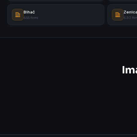
Bihać
Zenic
655 firmi
630 fir
Im