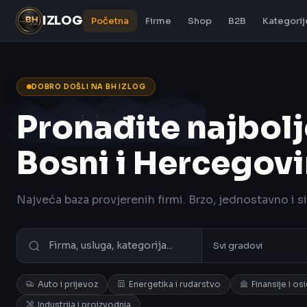
IZLOG
Početna
Firme
Shop
B2B
Kategorij
DOBRO DOŠLI NA BH IZLOG
Pronađite najbolj
Bosni i Hercegovi
Najveća baza provjerenih firmi. Brzo, jednostavno i s
Auto i prijevoz
Energetika i rudarstvo
Finansije i os
Industrija i proizvodnja