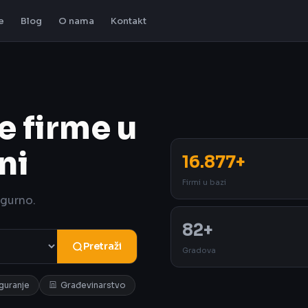
e
Blog
O nama
Kontakt
e firme u
ni
16.877+
Firmi u bazi
igurno.
82+
Pretraži
Gradova
iguranje
Građevinarstvo