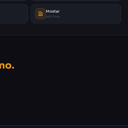
Mostar
465 firmi
no.