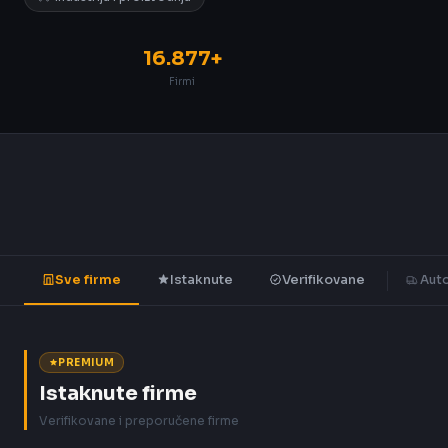
16.877+
Firmi
Sve firme
Istaknute
Verifikovane
Auto
PREMIUM
Istaknute firme
Verifikovane i preporučene firme