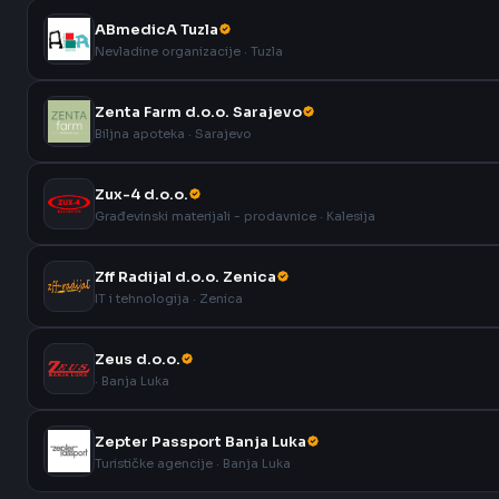
ABmedicA Tuzla
Nevladine organizacije · Tuzla
Zenta Farm d.o.o. Sarajevo
Biljna apoteka · Sarajevo
Zux-4 d.o.o.
Građevinski materijali - prodavnice · Kalesija
Zff Radijal d.o.o. Zenica
IT i tehnologija · Zenica
Zeus d.o.o.
· Banja Luka
Zepter Passport Banja Luka
Turističke agencije · Banja Luka