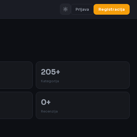
Prijava
Registracija
Oglas
205+
Kategorija
0+
Recenzija