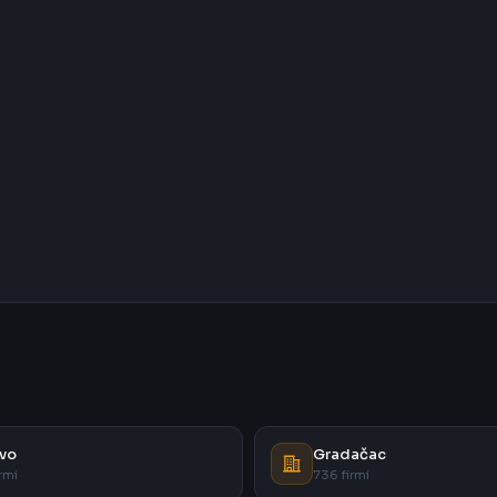
vo
Gradačac
rmi
736 firmi