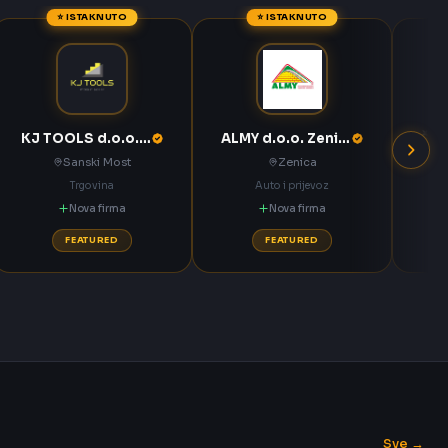
⭐ ISTAKNUTO
⭐ ISTAKNUTO
KJ TOOLS d.o.o. Sanski Most
ALMY d.o.o. Zenica
Sanski Most
Zenica
Trgovina
Auto i prijevoz
Nova firma
Nova firma
FEATURED
FEATURED
Sve →