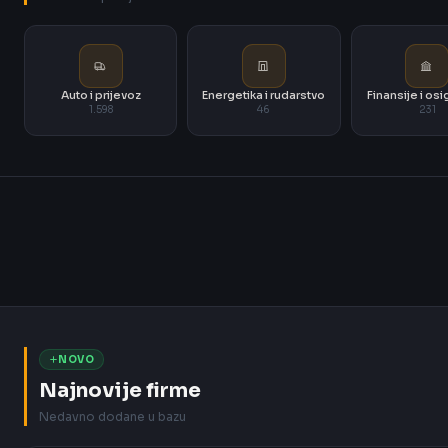
Auto i prijevoz
Energetika i rudarstvo
Finansije i os
1.598
46
231
NOVO
Najnovije firme
Nedavno dodane u bazu