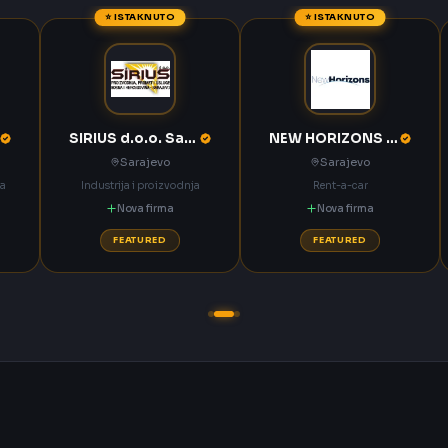
⭐ ISTAKNUTO
⭐ ISTAKNUTO
SIRIUS d.o.o. Sarajevo
NEW HORIZONS d.o.o. Sarajevo
Sarajevo
Sarajevo
ka
Industrija i proizvodnja
Rent-a-car
Nova firma
Nova firma
FEATURED
FEATURED