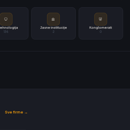
i tehnologija
Javne institucije
Konglomerati
136
2
0
Sve firme →