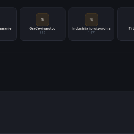
iguranje
Građevinarstvo
Industrija i proizvodnja
IT 
652
4.671