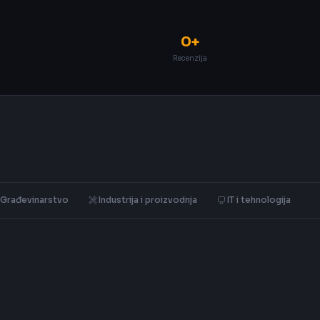
0+
Recenzija
Građevinarstvo
Industrija i proizvodnja
IT i tehnologija