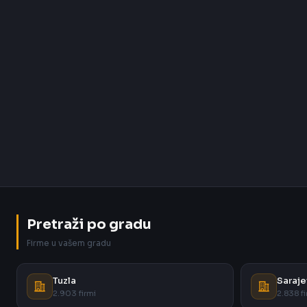
Pretraži po gradu
Firme u vašem gradu
Tuzla
Saraje
2.903 firmi
2.838 fi