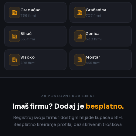
Gradačac
Gračanica
736 firmi
707 firmi
Bihać
Zenica
655 firmi
630 firmi
Visoko
Mostar
498 firmi
465 firmi
ZA POSLOVNE KORISNIKE
Imaš firmu? Dodaj je
besplatno.
Registruj svoju firmu i dostigni hiljade kupaca u BiH.
Besplatno kreiranje profila, bez skrivenih troškova.