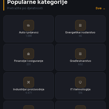
Popularne kategorije
Sve →
Pretražite po djelatnosti
Auto i prijevoz
Energetika i rudarstvo
1.598
46
Finansije i osiguranje
Građevinarstvo
231
652
Industrija i proizvodnja
IT i tehnologija
4.671
136