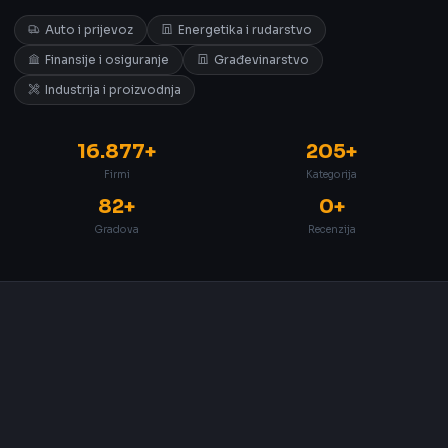
Auto i prijevoz
Energetika i rudarstvo
Finansije i osiguranje
Građevinarstvo
Industrija i proizvodnja
16.877+
205+
Firmi
Kategorija
82+
0+
Gradova
Recenzija