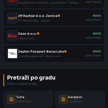
prije 1 mjesec
Građevinski materijali - prodavnice · Kalesija
Zff Radijal d.o.o. Zenica
NOVO
prije 1 mjesec
IT i tehnologija · Zenica
Zeus d.o.o.
NOVO
prije 1 mjesec
· Banja Luka
Zepter Passport Banja Luka
NOVO
prije 1 mjesec
Turističke agencije · Banja Luka
Pretraži po gradu
Firme u vašem gradu
Tuzla
Sarajevo
2.903 firmi
2.838 firmi