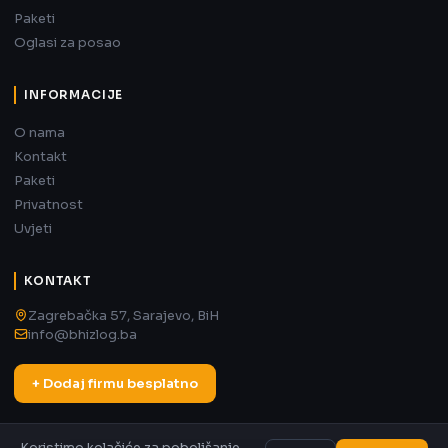
Paketi
Oglasi za posao
INFORMACIJE
O nama
Kontakt
Paketi
Privatnost
Uvjeti
KONTAKT
Zagrebačka 57, Sarajevo, BiH
info@bhizlog.ba
+ Dodaj firmu besplatno
Koristimo kolačiće za poboljšanje