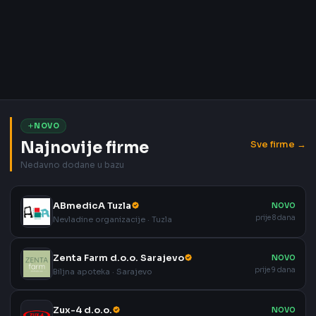
NOVO
Najnovije firme
Sve firme →
Nedavno dodane u bazu
ABmedicA Tuzla
NOVO
prije 8 dana
Nevladine organizacije · Tuzla
Zenta Farm d.o.o. Sarajevo
NOVO
prije 9 dana
Biljna apoteka · Sarajevo
Zux-4 d.o.o.
NOVO