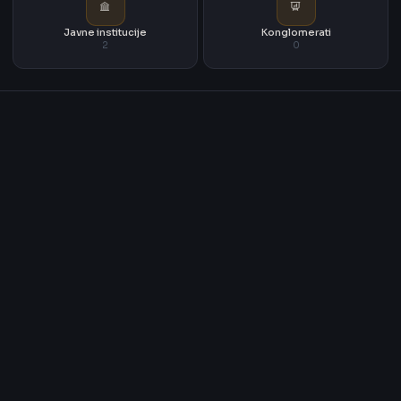
Javne institucije
Konglomerati
2
0