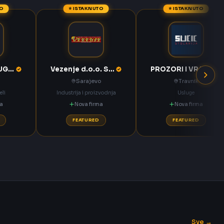
TO
⭐ ISTAKNUTO
⭐ ISTAKNUTO
KOMPAS MEĐUGORJE d.d. Međugorje
Vezenje d.o.o. Sarajevo
PROZORI I VRATA Sučić Nova Bila
Sarajevo
Travnik
eli
Industrija i proizvodnja
Usluge
ma
Nova firma
Nova firma
FEATURED
FEATURED
Sve →