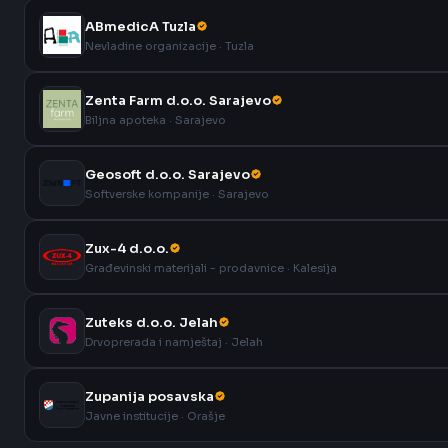
ABmedicA Tuzla
Nevladine organizacije · Tuzla
Zenta Farm d.o.o. Sarajevo
Biljna apoteka · Sarajevo
Geosoft d.o.o. Sarajevo
Softverske kompanije · Sarajevo
Zux-4 d.o.o.
Građevinski materijali - prodavnice · Kalesija
Zuteks d.o.o. Jelah
Drvoprerada i namještaj · Jelah
Zupanija posavska
Javne institucije · Orašje