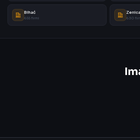
Bihać
Zenic
655 firmi
630 fir
Im