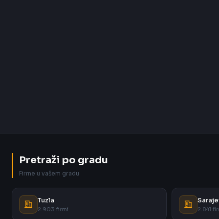
Pretraži po gradu
Firme u vašem gradu
Tuzla
Saraje
2.903 firmi
2.841 fi