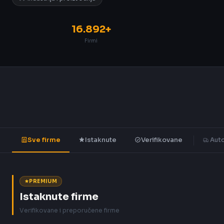
16.892+
Firmi
Sve firme
Istaknute
Verifikovane
Auto
PREMIUM
Istaknute firme
Verifikovane i preporučene firme