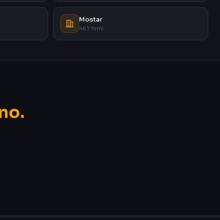
Mostar
467 firmi
no.