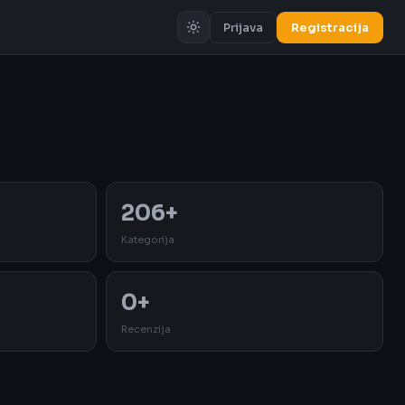
Prijava
Registracija
Oglas
206+
Kategorija
0+
Recenzija