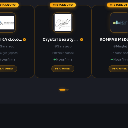
ISTAKNUTO
⭐ ISTAKNUTO
⭐ ISTAKNU
ANALITIKA d.o.o. Sarajevo
Crystal beauty studio Sarajevo
Sarajevo
Sarajevo
Maglaj
vlje i ljepota
Frizerski saloni
Turizam i hot
Nova firma
Nova firma
Nova fir
FEATURED
FEATURED
FEATURED