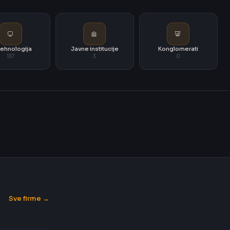
i tehnologija
Javne institucije
Konglomerati
137
3
0
Sve firme →