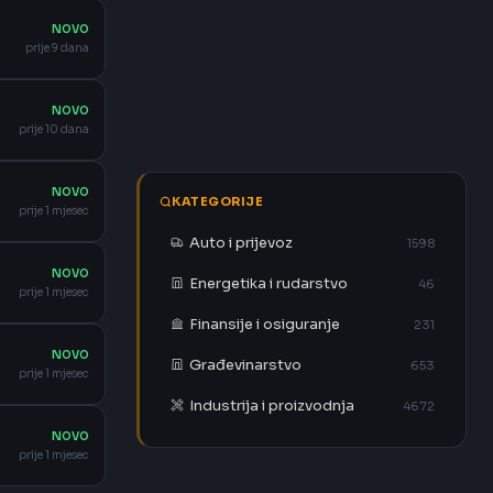
NOVO
prije 9 dana
NOVO
prije 10 dana
NOVO
KATEGORIJE
prije 1 mjesec
Auto i prijevoz
1598
NOVO
Energetika i rudarstvo
46
prije 1 mjesec
Finansije i osiguranje
231
NOVO
Građevinarstvo
653
prije 1 mjesec
Industrija i proizvodnja
4672
NOVO
prije 1 mjesec