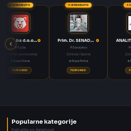
⭐ ISTAKNUTO
⭐ ISTAKNUTO
⭐ 
ANNOA.ba d.o.o. Tuzla
Prim. Dr. SENADETA OMERBAŠIĆ STOMATOLOŠKA ORDINACIJA
Tuzla
Sarajevo
Industrija i proizvodnja
Zdravlje i ljepota
Zdra
Nova firma
Nova firma
FEATURED
FEATURED
Popularne kategorije
Pretražite po djelatnosti