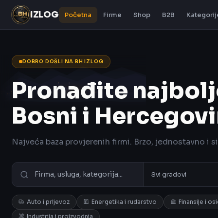
IZLOG
Početna
Firme
Shop
B2B
Kategorij
DOBRO DOŠLI NA BH IZLOG
Pronađite najbolj
Bosni i Hercegovi
Najveća baza provjerenih firmi. Brzo, jednostavno i s
Auto i prijevoz
Energetika i rudarstvo
Finansije i os
Industrija i proizvodnja