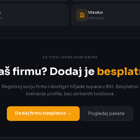
a
Visoko
mi
498 firmi
ZA POSLOVNE KORISNIKE
aš firmu? Dodaj je
besplat
Registruj svoju firmu i dostigni hiljade kupaca u BiH. Besplatno
kreiranje profila, bez skrivenih troškova.
Dodaj firmu besplatno →
Pogledaj pakete