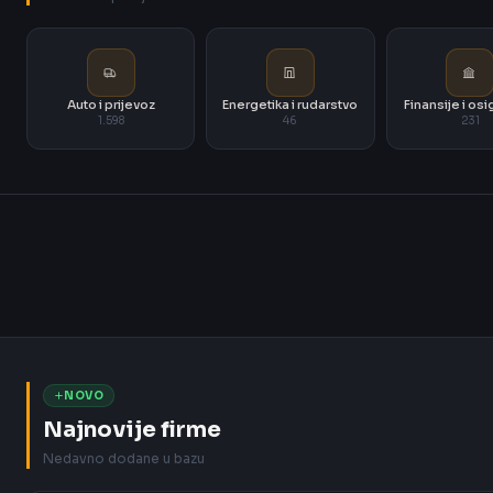
Auto i prijevoz
Energetika i rudarstvo
Finansije i os
1.598
46
231
NOVO
Najnovije firme
Nedavno dodane u bazu