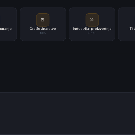
iguranje
Građevinarstvo
Industrija i proizvodnja
IT 
653
4.672