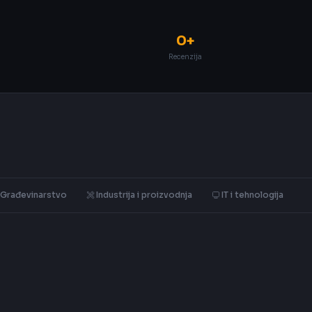
0+
Recenzija
Građevinarstvo
Industrija i proizvodnja
IT i tehnologija