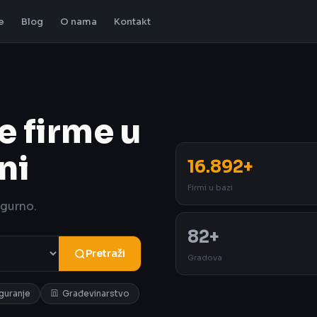
e
Blog
O nama
Kontakt
e firme u
ni
16.892+
Firmi u bazi
igurno.
82+
Pretraži
Gradova
iguranje
Građevinarstvo