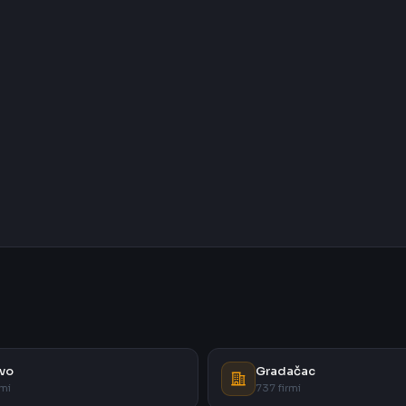
vo
Gradačac
rmi
737 firmi