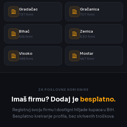
Gradačac
Gračanica
737 firmi
707 firmi
Bihać
Zenica
655 firmi
630 firmi
Visoko
Mostar
498 firmi
467 firmi
ZA POSLOVNE KORISNIKE
Imaš firmu? Dodaj je
besplatno.
Registruj svoju firmu i dostigni hiljade kupaca u BiH.
Besplatno kreiranje profila, bez skrivenih troškova.