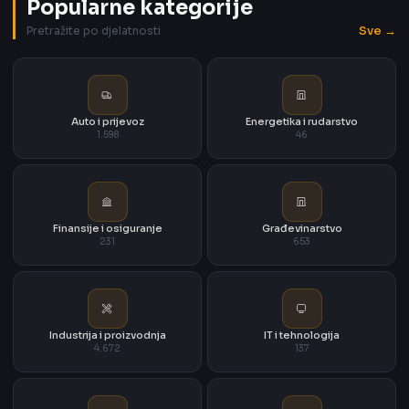
Popularne kategorije
Sve →
Pretražite po djelatnosti
Auto i prijevoz
Energetika i rudarstvo
1.598
46
Finansije i osiguranje
Građevinarstvo
231
653
Industrija i proizvodnja
IT i tehnologija
4.672
137