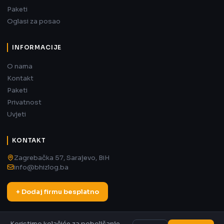
Paketi
Oglasi za posao
INFORMACIJE
O nama
Kontakt
Paketi
Privatnost
Uvjeti
KONTAKT
Zagrebačka 57, Sarajevo, BiH
info@bhizlog.ba
+ Dodaj firmu besplatno
Koristimo kolačiće za poboljšanje