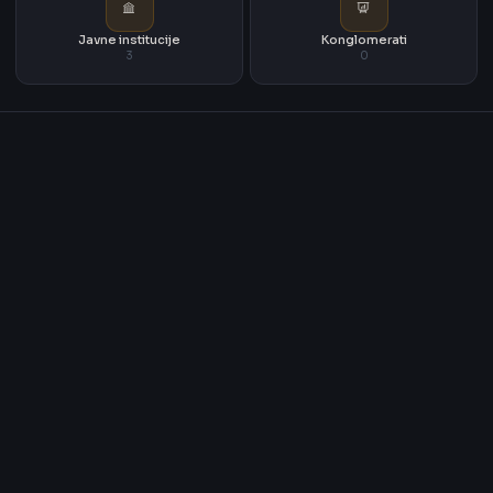
Javne institucije
Konglomerati
3
0