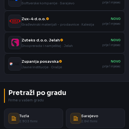
prije 1 mjesec
Softverske kompanije · Sarajevo
Zux-4 d.o.o.
NOVO
prije 1 mjesec
Građevinski materijali - prodavnice · Kalesija
Zuteks d.o.o. Jelah
NOVO
prije 1 mjesec
Drvoprerada i namještaj · Jelah
Zupanija posavska
NOVO
prije 1 mjesec
Javne institucije · Orašje
Pretraži po gradu
Firme u vašem gradu
Tuzla
Sarajevo
2.903 firmi
2.841 firmi