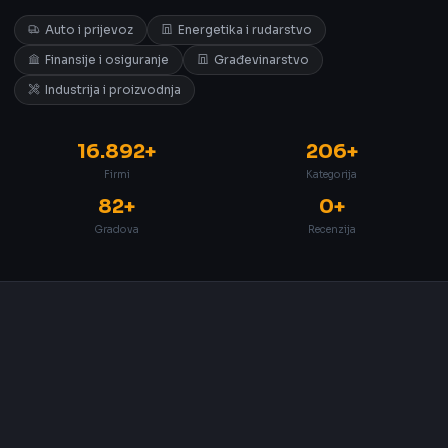
Auto i prijevoz
Energetika i rudarstvo
Finansije i osiguranje
Građevinarstvo
Industrija i proizvodnja
16.892+
206+
Firmi
Kategorija
82+
0+
Gradova
Recenzija