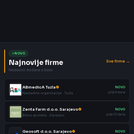
NOVO
Najnovije firme
Sve firme →
Nedavno dodane u bazu
ABmedicA Tuzla
NOVO
prije 9 dana
Nevladine organizacije · Tuzla
Zenta Farm d.o.o. Sarajevo
NOVO
prije 10 dana
Biljna apoteka · Sarajevo
Geosoft d.o.o. Sarajevo
NOVO