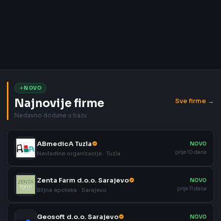
NOVO
Najnovije firme
Sve firme →
Nedavno dodane u bazu
ABmedicA Tuzla
NOVO
prije 10 dana
Nevladine organizacije · Tuzla
Zenta Farm d.o.o. Sarajevo
NOVO
prije 11 dana
Biljna apoteka · Sarajevo
Geosoft d.o.o. Sarajevo
NOVO