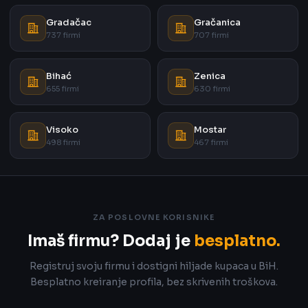
Gradačac
Gračanica
737 firmi
707 firmi
Bihać
Zenica
655 firmi
630 firmi
Visoko
Mostar
498 firmi
467 firmi
ZA POSLOVNE KORISNIKE
Imaš firmu? Dodaj je
besplatno.
Registruj svoju firmu i dostigni hiljade kupaca u BiH.
Besplatno kreiranje profila, bez skrivenih troškova.