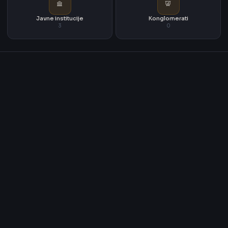
Javne institucije
Konglomerati
3
0