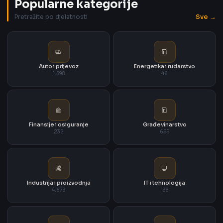
Popularne kategorije
Sve →
Pretražite po djelatnosti
Auto i prijevoz
Energetika i rudarstvo
1.598
46
Finansije i osiguranje
Građevinarstvo
232
655
Industrija i proizvodnja
IT i tehnologija
4.673
138