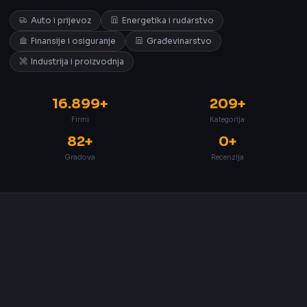
Auto i prijevoz
Energetika i rudarstvo
Finansije i osiguranje
Građevinarstvo
Industrija i proizvodnja
16.899+
209+
Firmi
Kategorija
82+
0+
Gradova
Recenzija