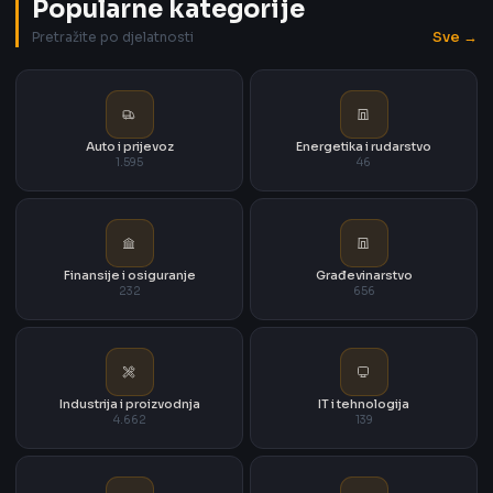
Popularne kategorije
Sve →
Pretražite po djelatnosti
Auto i prijevoz
Energetika i rudarstvo
1.595
46
Finansije i osiguranje
Građevinarstvo
232
656
Industrija i proizvodnja
IT i tehnologija
4.662
139