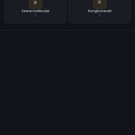
Javne institucije
Konglomerati
3
0