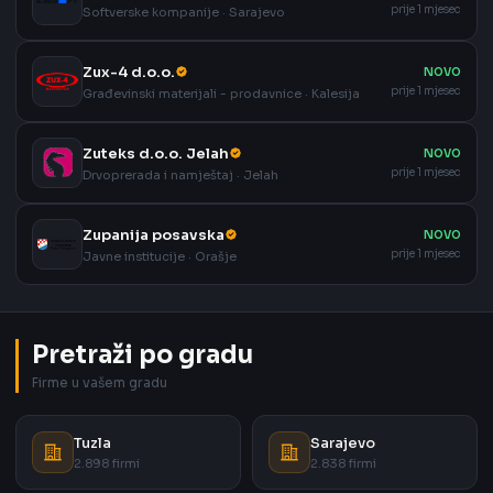
prije 1 mjesec
Softverske kompanije · Sarajevo
Zux-4 d.o.o.
NOVO
prije 1 mjesec
Građevinski materijali - prodavnice · Kalesija
Zuteks d.o.o. Jelah
NOVO
prije 1 mjesec
Drvoprerada i namještaj · Jelah
Zupanija posavska
NOVO
prije 1 mjesec
Javne institucije · Orašje
Pretraži po gradu
Firme u vašem gradu
Tuzla
Sarajevo
2.898 firmi
2.838 firmi