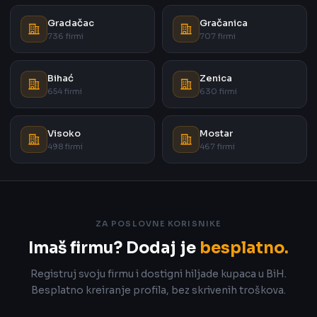
Gradačac
Gračanica
736 firmi
707 firmi
Bihać
Zenica
654 firmi
630 firmi
Visoko
Mostar
498 firmi
467 firmi
ZA POSLOVNE KORISNIKE
Imaš firmu? Dodaj je
besplatno.
Registruj svoju firmu i dostigni hiljade kupaca u BiH.
Besplatno kreiranje profila, bez skrivenih troškova.