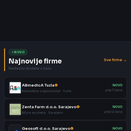
NOVO
Najnovije firme
Sve firme →
Nedavno dodane u bazu
ABmedicA Tuzla
NOVO
prije 11 dana
Nevladine organizacije · Tuzla
Zenta Farm d.o.o. Sarajevo
NOVO
prije 12 dana
Biljna apoteka · Sarajevo
Geosoft d.o.o. Sarajevo
NOVO