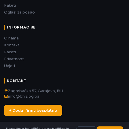
Paketi
Oglasi za posao
INFORMACIJE
O nama
Kontakt
Paketi
Privatnost
Uvjeti
KONTAKT
Zagrebačka 57, Sarajevo, BiH
info@bhizlog.ba
+ Dodaj firmu besplatno
Koristimo kolačiće za poboljšanje