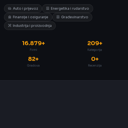
Auto i prijevoz
Energetika i rudarstvo
Finansije i osiguranje
Građevinarstvo
Industrija i proizvodnja
16.879+
209+
Firmi
Kategorija
82+
0+
Gradova
Recenzija