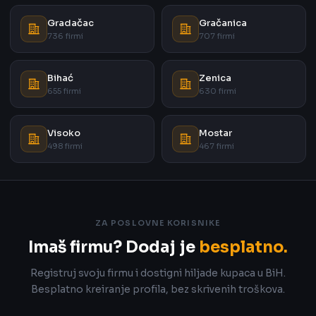
Gradačac
Gračanica
736 firmi
707 firmi
Bihać
Zenica
655 firmi
630 firmi
Visoko
Mostar
498 firmi
467 firmi
ZA POSLOVNE KORISNIKE
Imaš firmu? Dodaj je
besplatno.
Registruj svoju firmu i dostigni hiljade kupaca u BiH.
Besplatno kreiranje profila, bez skrivenih troškova.