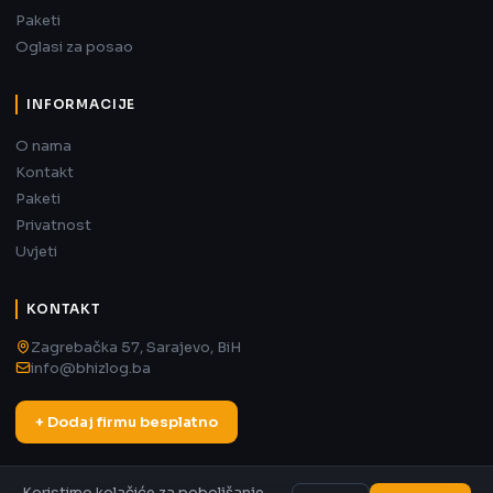
Paketi
Oglasi za posao
INFORMACIJE
O nama
Kontakt
Paketi
Privatnost
Uvjeti
KONTAKT
Zagrebačka 57, Sarajevo, BiH
info@bhizlog.ba
+ Dodaj firmu besplatno
Koristimo kolačiće za poboljšanje