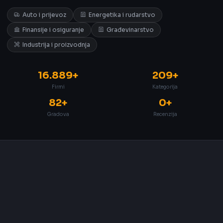
Auto i prijevoz
Energetika i rudarstvo
Finansije i osiguranje
Građevinarstvo
Industrija i proizvodnja
16.889+
209+
Firmi
Kategorija
82+
0+
Gradova
Recenzija