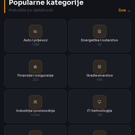
Popularne kategorije
Sve →
Pretražite po djelatnosti
Auto i prijevoz
Energetika i rudarstvo
1.598
46
Finansije i osiguranje
Građevinarstvo
232
656
Industrija i proizvodnja
IT i tehnologija
4.664
139