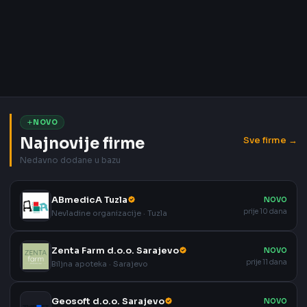
NOVO
Najnovije firme
Sve firme →
Nedavno dodane u bazu
ABmedicA Tuzla
NOVO
prije 10 dana
Nevladine organizacije · Tuzla
Zenta Farm d.o.o. Sarajevo
NOVO
prije 11 dana
Biljna apoteka · Sarajevo
Geosoft d.o.o. Sarajevo
NOVO