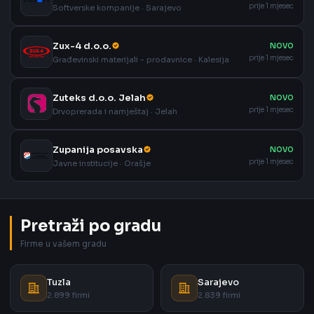
prije 1 mjesec
Softverske kompanije · Sarajevo
Zux-4 d.o.o.
NOVO
prije 1 mjesec
Građevinski materijali - prodavnice · Kalesija
Zuteks d.o.o. Jelah
NOVO
prije 1 mjesec
Drvoprerada i namještaj · Jelah
Zupanija posavska
NOVO
prije 1 mjesec
Javne institucije · Orašje
Pretraži po gradu
Firme u vašem gradu
Tuzla
Sarajevo
2.899 firmi
2.839 firmi