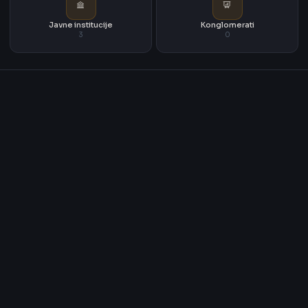
Javne institucije
Konglomerati
3
0