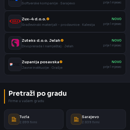
prije 1 mjesec
Softverske kompanije · Sarajevo
Zux-4 d.o.o.
NOVO
prije 1 mjesec
Građevinski materijali - prodavnice · Kalesija
Zuteks d.o.o. Jelah
NOVO
prije 1 mjesec
Drvoprerada i namještaj · Jelah
Zupanija posavska
NOVO
prije 1 mjesec
Javne institucije · Orašje
Pretraži po gradu
Firme u vašem gradu
Tuzla
Sarajevo
2.899 firmi
2.839 firmi