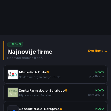
NOVO
Najnovije firme
Sve firme →
Nedavno dodane u bazu
ABmedicA Tuzla
NOVO
prije 11 dana
Nevladine organizacije · Tuzla
Zenta Farm d.o.o. Sarajevo
NOVO
prije 12 dana
Biljna apoteka · Sarajevo
Geosoft d.o.o. Sarajevo
NOVO