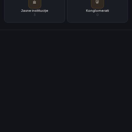
Javne institucije
Konglomerati
3
0