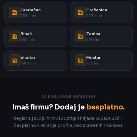
Gradačac
Gračanica
736 firmi
707 firmi
Bihać
Zenica
655 firmi
630 firmi
Visoko
Mostar
498 firmi
467 firmi
ZA POSLOVNE KORISNIKE
Imaš firmu? Dodaj je
besplatno.
Registruj svoju firmu i dostigni hiljade kupaca u BiH.
Besplatno kreiranje profila, bez skrivenih troškova.