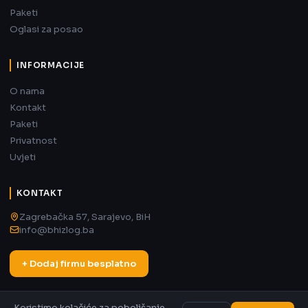
Paketi
Oglasi za posao
INFORMACIJE
O nama
Kontakt
Paketi
Privatnost
Uvjeti
KONTAKT
Zagrebačka 57, Sarajevo, BiH
info@bhizlog.ba
+ Dodaj firmu besplatno
Koristimo kolačiće za poboljšanje