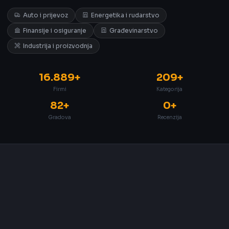
Auto i prijevoz
Energetika i rudarstvo
Finansije i osiguranje
Građevinarstvo
Industrija i proizvodnja
16.889+
209+
Firmi
Kategorija
82+
0+
Gradova
Recenzija