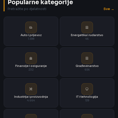
Popularne kategorije
Sve →
Pretražite po djelatnosti
Auto i prijevoz
Energetika i rudarstvo
1.598
46
Finansije i osiguranje
Građevinarstvo
232
656
Industrija i proizvodnja
IT i tehnologija
4.664
139