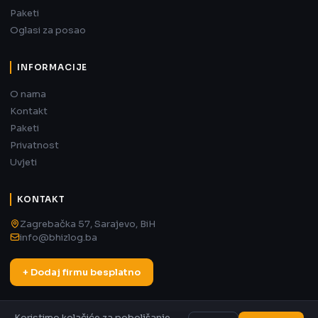
Paketi
Oglasi za posao
INFORMACIJE
O nama
Kontakt
Paketi
Privatnost
Uvjeti
KONTAKT
Zagrebačka 57, Sarajevo, BiH
info@bhizlog.ba
+ Dodaj firmu besplatno
Koristimo kolačiće za poboljšanje