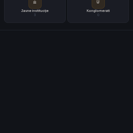
Javne institucije
Konglomerati
3
0