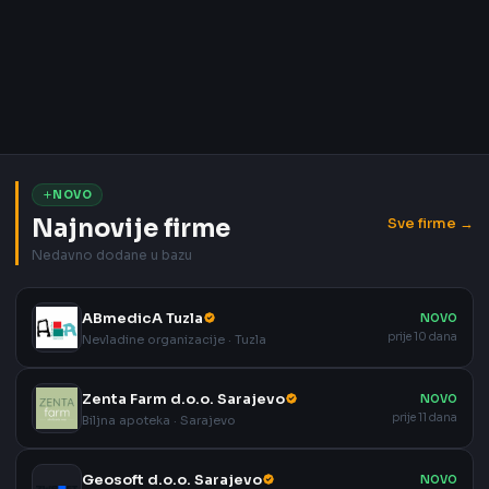
NOVO
Najnovije firme
Sve firme →
Nedavno dodane u bazu
ABmedicA Tuzla
NOVO
prije 10 dana
Nevladine organizacije · Tuzla
Zenta Farm d.o.o. Sarajevo
NOVO
prije 11 dana
Biljna apoteka · Sarajevo
Geosoft d.o.o. Sarajevo
NOVO