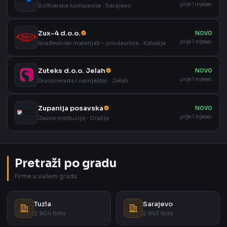
prije 1 mjesec
Softverske kompanije · Sarajevo
Zux-4 d.o.o.
NOVO
prije 1 mjesec
Građevinski materijali - prodavnice · Kalesija
Zuteks d.o.o. Jelah
NOVO
prije 1 mjesec
Drvoprerada i namještaj · Jelah
Zupanija posavska
NOVO
prije 1 mjesec
Javne institucije · Orašje
Pretraži po gradu
Firme u vašem gradu
Tuzla
Sarajevo
2.904 firmi
2.843 firmi