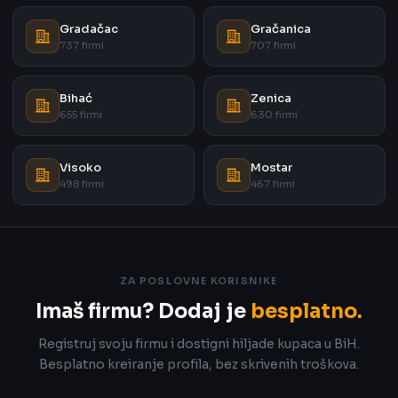
Gradačac
Gračanica
737 firmi
707 firmi
Bihać
Zenica
655 firmi
630 firmi
Visoko
Mostar
498 firmi
467 firmi
ZA POSLOVNE KORISNIKE
Imaš firmu? Dodaj je
besplatno.
Registruj svoju firmu i dostigni hiljade kupaca u BiH.
Besplatno kreiranje profila, bez skrivenih troškova.