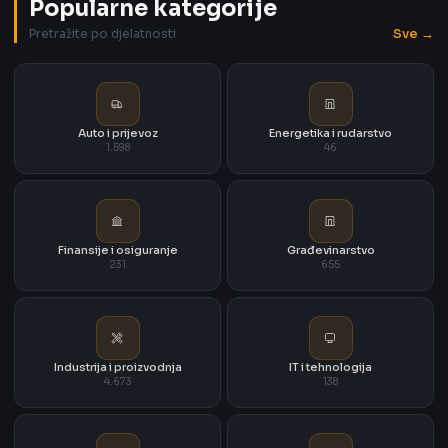
Popularne kategorije
Sve →
Pretražite po djelatnosti
Auto i prijevoz
Energetika i rudarstvo
1.598
46
Finansije i osiguranje
Građevinarstvo
231
655
Industrija i proizvodnja
IT i tehnologija
4.673
138