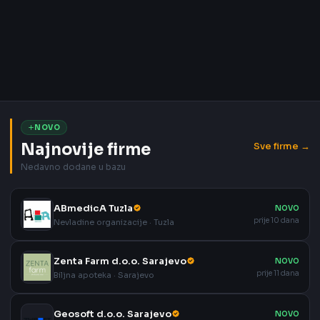
NOVO
Najnovije firme
Sve firme →
Nedavno dodane u bazu
ABmedicA Tuzla
NOVO
prije 10 dana
Nevladine organizacije · Tuzla
Zenta Farm d.o.o. Sarajevo
NOVO
prije 11 dana
Biljna apoteka · Sarajevo
Geosoft d.o.o. Sarajevo
NOVO