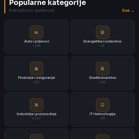
Popularne kategorije
Sve →
Pretražite po djelatnosti
Auto i prijevoz
Energetika i rudarstvo
1.598
46
Finansije i osiguranje
Građevinarstvo
232
656
Industrija i proizvodnja
IT i tehnologija
4.667
139