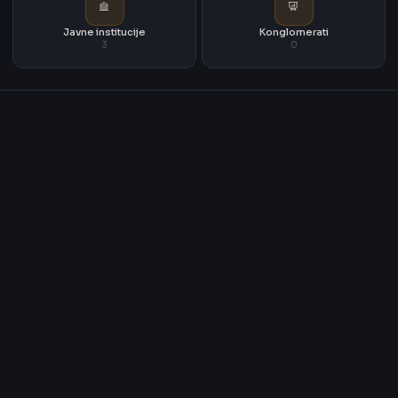
Javne institucije
Konglomerati
3
0