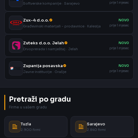
prije 1 mjesec
Softverske kompanije · Sarajevo
Zux-4 d.o.o.
NOVO
prije 1 mjesec
Građevinski materijali - prodavnice · Kalesija
Zuteks d.o.o. Jelah
NOVO
prije 1 mjesec
Drvoprerada i namještaj · Jelah
Zupanija posavska
NOVO
prije 1 mjesec
Javne institucije · Orašje
Pretraži po gradu
Firme u vašem gradu
Tuzla
Sarajevo
2.900 firmi
2.840 firmi