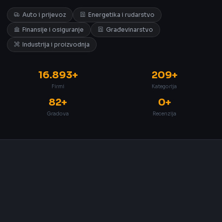
Auto i prijevoz
Energetika i rudarstvo
Finansije i osiguranje
Građevinarstvo
Industrija i proizvodnja
16.893+
209+
Firmi
Kategorija
82+
0+
Gradova
Recenzija