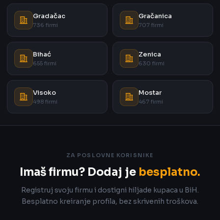
Gradačac
Gračanica
736 firmi
707 firmi
Bihać
Zenica
655 firmi
630 firmi
Visoko
Mostar
498 firmi
467 firmi
ZA POSLOVNE KORISNIKE
Imaš firmu? Dodaj je
besplatno.
Registruj svoju firmu i dostigni hiljade kupaca u BiH.
Besplatno kreiranje profila, bez skrivenih troškova.