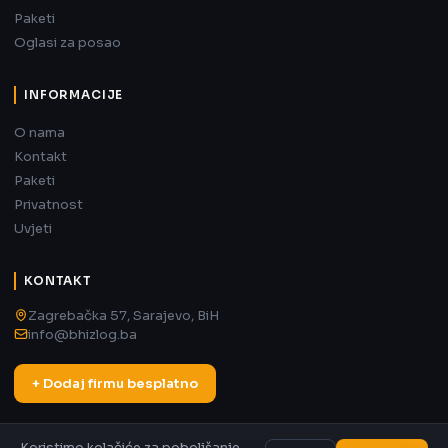
Paketi
Oglasi za posao
INFORMACIJE
O nama
Kontakt
Paketi
Privatnost
Uvjeti
KONTAKT
Zagrebačka 57, Sarajevo, BiH
info@bhizlog.ba
+ Dodaj firmu besplatno
Koristimo kolačiće za poboljšanje