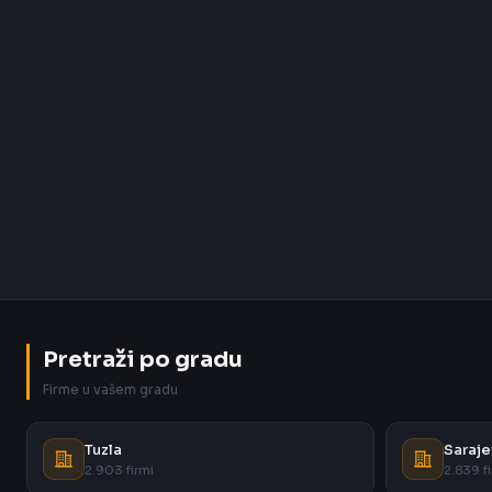
Pretraži po gradu
Firme u vašem gradu
Tuzla
Saraje
2.903 firmi
2.839 fi