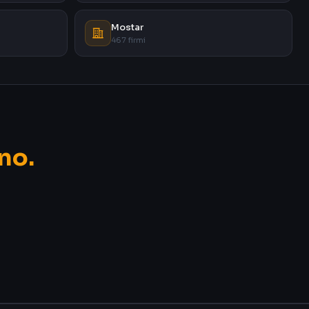
Mostar
467 firmi
no.