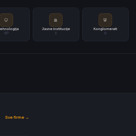
i tehnologija
Javne institucije
Konglomerati
137
3
0
Sve firme →