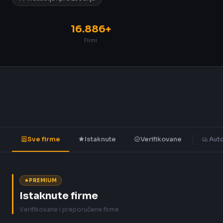
16.886+
Firmi
Sve firme
Istaknute
Verifikovane
Auto
PREMIUM
Istaknute firme
Verifikovane i preporučene firme