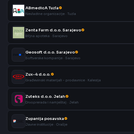
ABmedicA Tuzla
Nevladine organizacije · Tuzla
Zenta Farm d.o.o. Sarajevo
Biljna apoteka · Sarajevo
Geosoft d.o.o. Sarajevo
Softverske kompanije · Sarajevo
Zux-4 d.o.o.
Građevinski materijali - prodavnice · Kalesija
Zuteks d.o.o. Jelah
Drvoprerada i namještaj · Jelah
Zupanija posavska
Javne institucije · Orašje