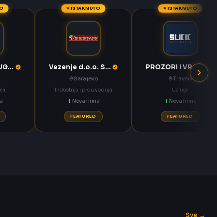
TO
⭐ ISTAKNUTO
⭐ ISTAKNUTO
KOMPAS MEĐUGORJE d.d. Međugorje
Vezenje d.o.o. Sarajevo
PROZORI I VRATA Sučić Nova Bila
Sarajevo
Travnik
eli
Industrija i proizvodnja
Usluge
ma
Nova firma
Nova firma
FEATURED
FEATURED
Sve →