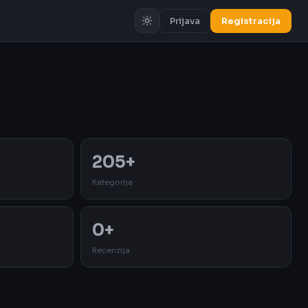
Prijava
Registracija
Oglas
205+
Kategorija
0+
Recenzija