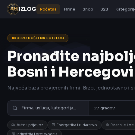
IZLOG
Početna
Firme
Shop
B2B
Kategorij
DOBRO DOŠLI NA BH IZLOG
Pronađite najbolj
Bosni i Hercegovi
Najveća baza provjerenih firmi. Brzo, jednostavno i s
Auto i prijevoz
Energetika i rudarstvo
Finansije i os
Industrija i proizvodnja