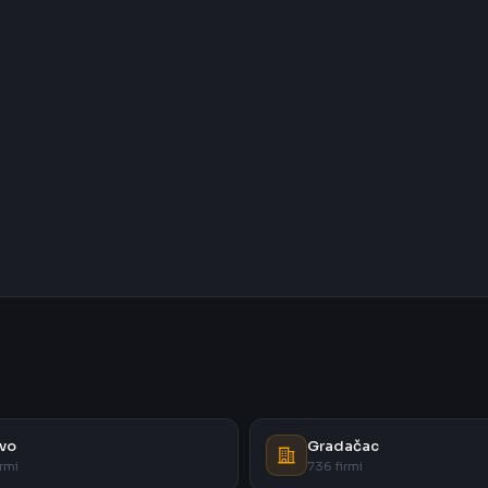
vo
Gradačac
rmi
736 firmi