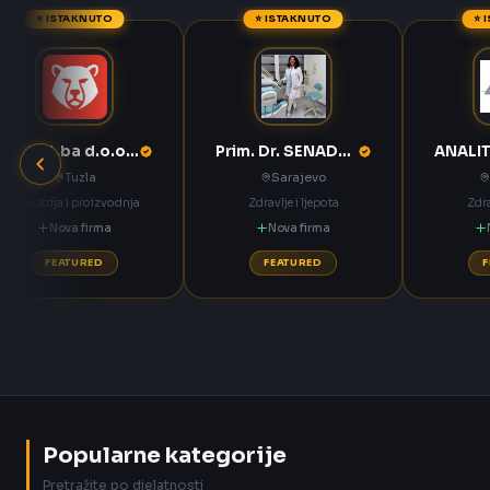
⭐ ISTAKNUTO
⭐ ISTAKNUTO
⭐ 
ANNOA.ba d.o.o. Tuzla
Prim. Dr. SENADETA OMERBAŠIĆ STOMATOLOŠKA ORDINACIJA
Tuzla
Sarajevo
Industrija i proizvodnja
Zdravlje i ljepota
Zdra
Nova firma
Nova firma
FEATURED
FEATURED
Popularne kategorije
Pretražite po djelatnosti