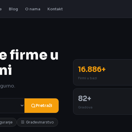
e
Blog
O nama
Kontakt
e firme u
ni
16.886+
Firmi u bazi
igurno.
82+
Pretraži
Gradova
iguranje
Građevinarstvo