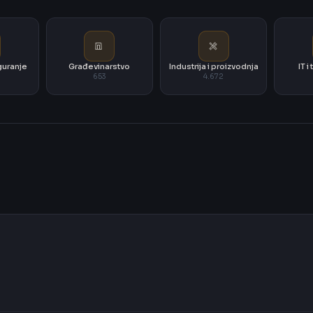
iguranje
Građevinarstvo
Industrija i proizvodnja
IT 
653
4.672