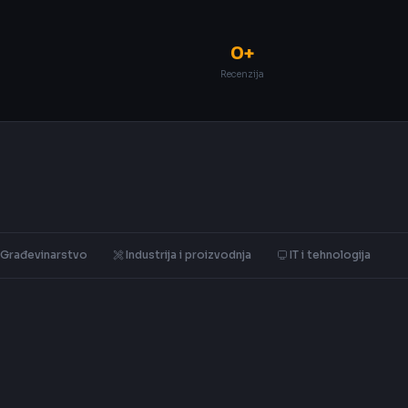
0+
Recenzija
Građevinarstvo
Industrija i proizvodnja
IT i tehnologija