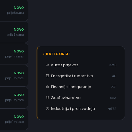
NOVO
prije 8 dana
NOVO
prije 9 dana
NOVO
KATEGORIJE
prije 1 mjesec
Auto i prijevoz
1598
NOVO
Energetika i rudarstvo
46
prije 1 mjesec
Finansije i osiguranje
231
NOVO
Građevinarstvo
653
prije 1 mjesec
Industrija i proizvodnja
4672
NOVO
prije 1 mjesec