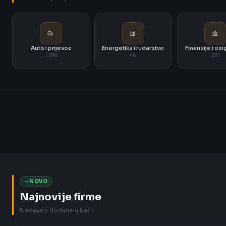
Auto i prijevoz
Energetika i rudarstvo
Finansije i os
1.598
46
231
NOVO
Najnovije firme
Nedavno dodane u bazu