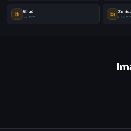
Bihać
Zenic
655 firmi
630 fir
Im