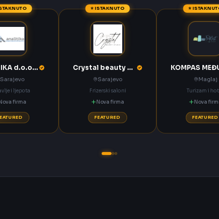
ISTAKNUTO
⭐ ISTAKNUTO
⭐ ISTAKNU
ANALITIKA d.o.o. Sarajevo
Crystal beauty studio Sarajevo
Sarajevo
Sarajevo
Maglaj
vlje i ljepota
Frizerski saloni
Turizam i hot
Nova firma
Nova firma
Nova fir
FEATURED
FEATURED
FEATURED