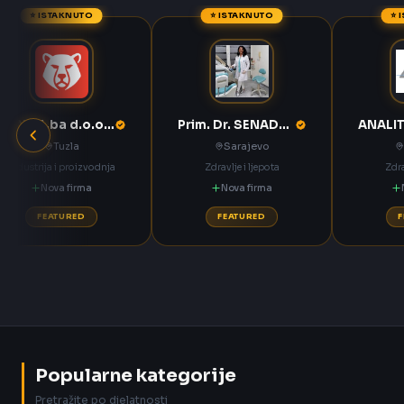
⭐ ISTAKNUTO
⭐ ISTAKNUTO
⭐ 
ANNOA.ba d.o.o. Tuzla
Prim. Dr. SENADETA OMERBAŠIĆ STOMATOLOŠKA ORDINACIJA
Tuzla
Sarajevo
Industrija i proizvodnja
Zdravlje i ljepota
Zdra
Nova firma
Nova firma
FEATURED
FEATURED
Popularne kategorije
Pretražite po djelatnosti