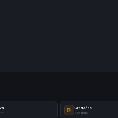
vo
Gradačac
rmi
736 firmi