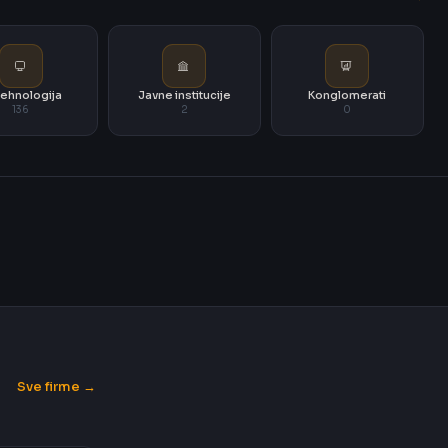
i tehnologija
Javne institucije
Konglomerati
136
2
0
Sve firme →