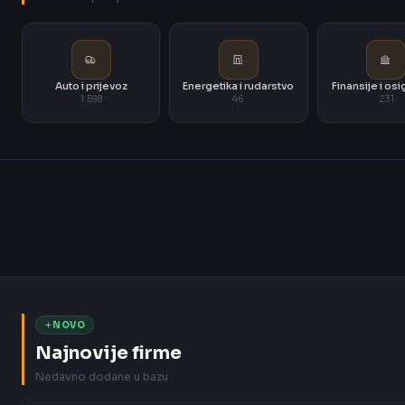
Auto i prijevoz
Energetika i rudarstvo
Finansije i os
1.598
46
231
NOVO
Najnovije firme
Nedavno dodane u bazu