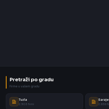
Pretraži po gradu
Firme u vašem gradu
Tuzla
Saraje
2.903 firmi
2.838 fi