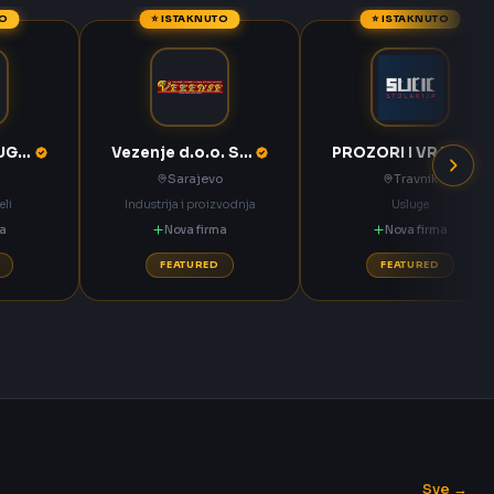
TO
⭐ ISTAKNUTO
⭐ ISTAKNUTO
KOMPAS MEĐUGORJE d.d. Međugorje
Vezenje d.o.o. Sarajevo
PROZORI I VRATA Sučić Nova Bila
Sarajevo
Travnik
eli
Industrija i proizvodnja
Usluge
ma
Nova firma
Nova firma
FEATURED
FEATURED
Sve →