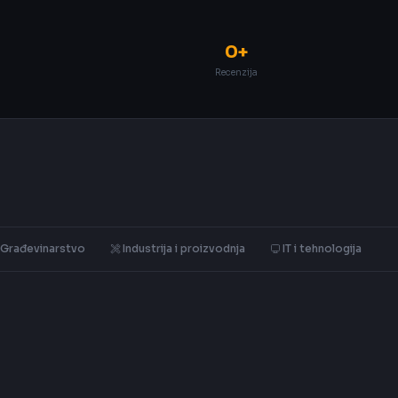
0+
Recenzija
Građevinarstvo
Industrija i proizvodnja
IT i tehnologija