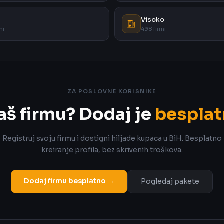
a
Visoko
mi
498 firmi
ZA POSLOVNE KORISNIKE
aš firmu? Dodaj je
besplat
Registruj svoju firmu i dostigni hiljade kupaca u BiH. Besplatno
kreiranje profila, bez skrivenih troškova.
Dodaj firmu besplatno →
Pogledaj pakete