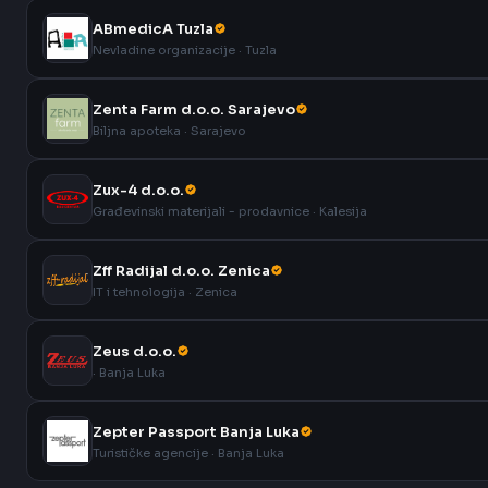
ABmedicA Tuzla
Nevladine organizacije · Tuzla
Zenta Farm d.o.o. Sarajevo
Biljna apoteka · Sarajevo
Zux-4 d.o.o.
Građevinski materijali - prodavnice · Kalesija
Zff Radijal d.o.o. Zenica
IT i tehnologija · Zenica
Zeus d.o.o.
· Banja Luka
Zepter Passport Banja Luka
Turističke agencije · Banja Luka