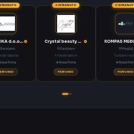
ISTAKNUTO
⭐ ISTAKNUTO
⭐ ISTAKNU
ANALITIKA d.o.o. Sarajevo
Crystal beauty studio Sarajevo
Sarajevo
Sarajevo
Maglaj
vlje i ljepota
Frizerski saloni
Turizam i hot
Nova firma
Nova firma
Nova fir
FEATURED
FEATURED
FEATURED