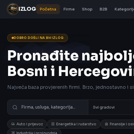
IZLOG
Početna
Firme
Shop
B2B
Kategorij
DOBRO DOŠLI NA BH IZLOG
Pronađite najbolj
Bosni i Hercegovi
Najveća baza provjerenih firmi. Brzo, jednostavno i s
Auto i prijevoz
Energetika i rudarstvo
Finansije i os
Industrija i proizvodnja