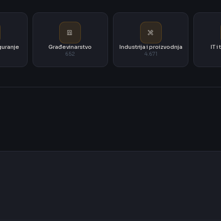
iguranje
Građevinarstvo
Industrija i proizvodnja
IT 
652
4.671