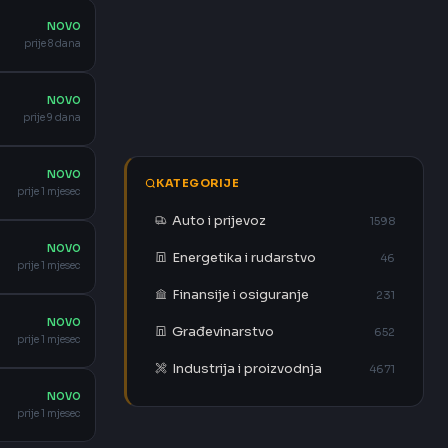
NOVO
prije 8 dana
NOVO
prije 9 dana
NOVO
KATEGORIJE
prije 1 mjesec
Auto i prijevoz
1598
NOVO
Energetika i rudarstvo
46
prije 1 mjesec
Finansije i osiguranje
231
NOVO
Građevinarstvo
652
prije 1 mjesec
Industrija i proizvodnja
4671
NOVO
prije 1 mjesec