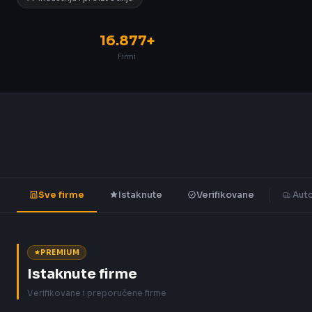
16.877+
Firmi
Sve firme
Istaknute
Verifikovane
Auto
PREMIUM
Istaknute firme
Verifikovane i preporučene firme