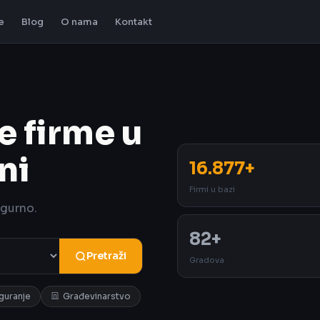
e
Blog
O nama
Kontakt
e firme u
ni
16.877+
Firmi u bazi
igurno.
82+
Pretraži
Gradova
iguranje
Građevinarstvo