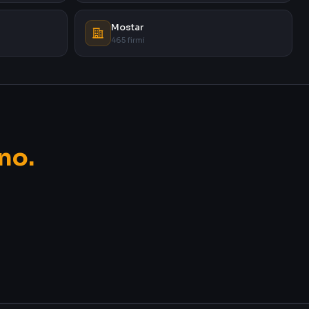
Mostar
465 firmi
no.