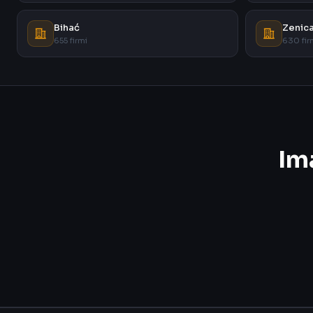
Bihać
Zenic
655 firmi
630 fir
Im