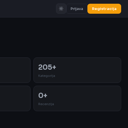
Prijava
Registracija
Oglas
205+
Kategorija
0+
Recenzija