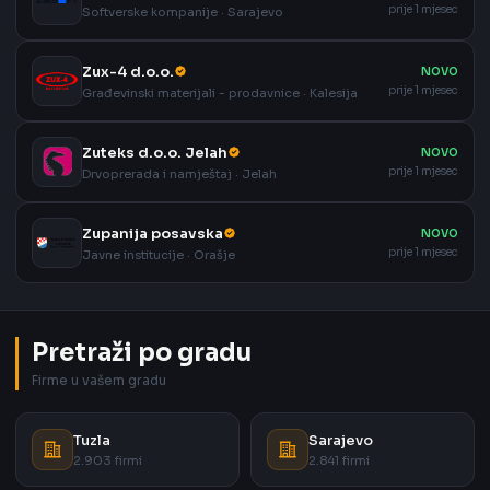
prije 1 mjesec
Softverske kompanije · Sarajevo
Zux-4 d.o.o.
NOVO
prije 1 mjesec
Građevinski materijali - prodavnice · Kalesija
Zuteks d.o.o. Jelah
NOVO
prije 1 mjesec
Drvoprerada i namještaj · Jelah
Zupanija posavska
NOVO
prije 1 mjesec
Javne institucije · Orašje
Pretraži po gradu
Firme u vašem gradu
Tuzla
Sarajevo
2.903 firmi
2.841 firmi