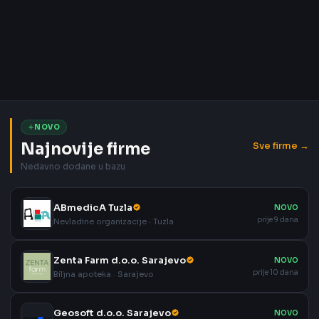
NOVO
Najnovije firme
Sve firme →
Nedavno dodane u bazu
ABmedicA Tuzla
NOVO
prije 9 dana
Nevladine organizacije · Tuzla
Zenta Farm d.o.o. Sarajevo
NOVO
prije 10 dana
Biljna apoteka · Sarajevo
Geosoft d.o.o. Sarajevo
NOVO