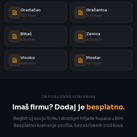
Gradačac
Gračanica
737 firmi
707 firmi
Bihać
Zenica
655 firmi
630 firmi
Visoko
Mostar
498 firmi
467 firmi
ZA POSLOVNE KORISNIKE
Imaš firmu? Dodaj je
besplatno.
Registruj svoju firmu i dostigni hiljade kupaca u BiH.
Besplatno kreiranje profila, bez skrivenih troškova.