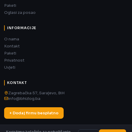
Paketi
Oglasi za posao
INFORMACIJE
O nama
Kontakt
Paketi
Privatnost
Uvjeti
KONTAKT
Zagrebačka 57, Sarajevo, BiH
info@bhizlog.ba
+ Dodaj firmu besplatno
Koristimo kolačiće za poboljšanje