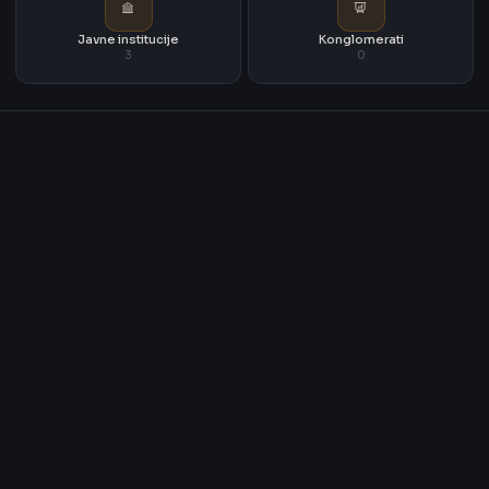
Javne institucije
Konglomerati
3
0