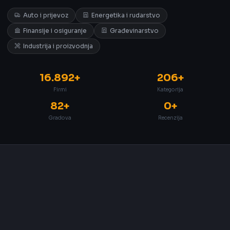
Auto i prijevoz
Energetika i rudarstvo
Finansije i osiguranje
Građevinarstvo
Industrija i proizvodnja
16.892+
206+
Firmi
Kategorija
82+
0+
Gradova
Recenzija