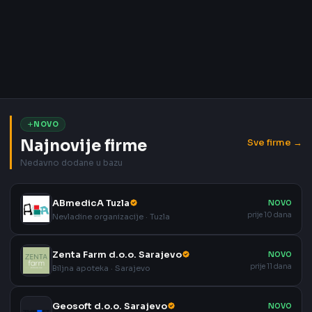
NOVO
Najnovije firme
Sve firme →
Nedavno dodane u bazu
ABmedicA Tuzla
NOVO
prije 10 dana
Nevladine organizacije · Tuzla
Zenta Farm d.o.o. Sarajevo
NOVO
prije 11 dana
Biljna apoteka · Sarajevo
Geosoft d.o.o. Sarajevo
NOVO