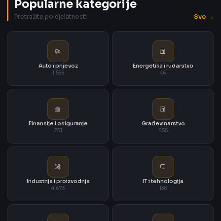
Popularne kategorije
Sve →
Pretražite po djelatnosti
Auto i prijevoz
Energetika i rudarstvo
1.598
46
Finansije i osiguranje
Građevinarstvo
231
655
Industrija i proizvodnja
IT i tehnologija
4.673
138