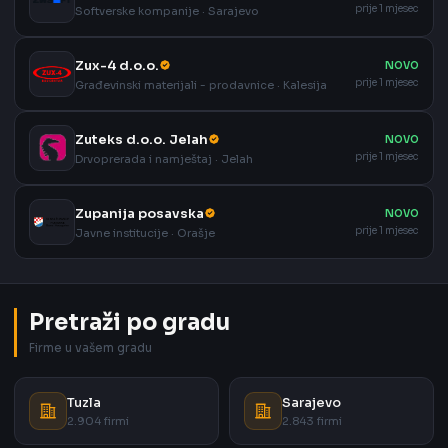
prije 1 mjesec
Softverske kompanije · Sarajevo
Zux-4 d.o.o.
NOVO
prije 1 mjesec
Građevinski materijali - prodavnice · Kalesija
Zuteks d.o.o. Jelah
NOVO
prije 1 mjesec
Drvoprerada i namještaj · Jelah
Zupanija posavska
NOVO
prije 1 mjesec
Javne institucije · Orašje
Pretraži po gradu
Firme u vašem gradu
Tuzla
Sarajevo
2.904 firmi
2.843 firmi