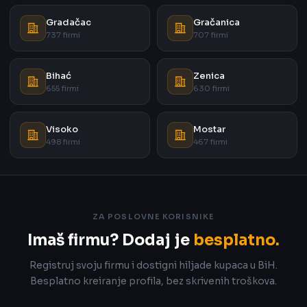
Gradačac
Gračanica
737 firmi
707 firmi
Bihać
Zenica
655 firmi
630 firmi
Visoko
Mostar
498 firmi
467 firmi
ZA POSLOVNE KORISNIKE
Imaš firmu? Dodaj je
besplatno.
Registruj svoju firmu i dostigni hiljade kupaca u BiH.
Besplatno kreiranje profila, bez skrivenih troškova.