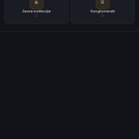
Javne institucije
Konglomerati
3
0