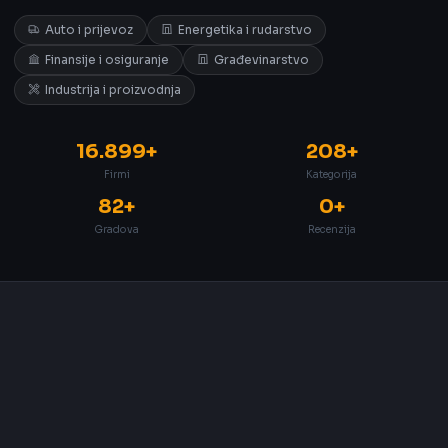
Auto i prijevoz
Energetika i rudarstvo
Finansije i osiguranje
Građevinarstvo
Industrija i proizvodnja
16.899+
208+
Firmi
Kategorija
82+
0+
Gradova
Recenzija