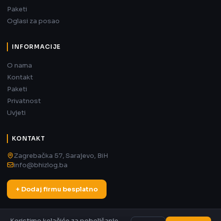
Paketi
Oglasi za posao
INFORMACIJE
O nama
Kontakt
Paketi
Privatnost
Uvjeti
KONTAKT
Zagrebačka 57, Sarajevo, BiH
info@bhizlog.ba
+ Dodaj firmu besplatno
Koristimo kolačiće za poboljšanje