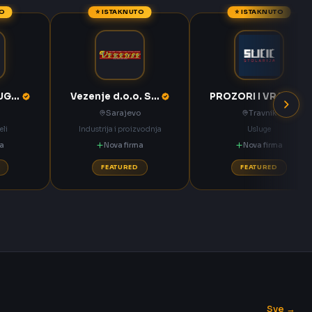
TO
⭐ ISTAKNUTO
⭐ ISTAKNUTO
KOMPAS MEĐUGORJE d.d. Međugorje
Vezenje d.o.o. Sarajevo
PROZORI I VRATA Sučić Nova Bila
Sarajevo
Travnik
eli
Industrija i proizvodnja
Usluge
ma
Nova firma
Nova firma
FEATURED
FEATURED
Sve →