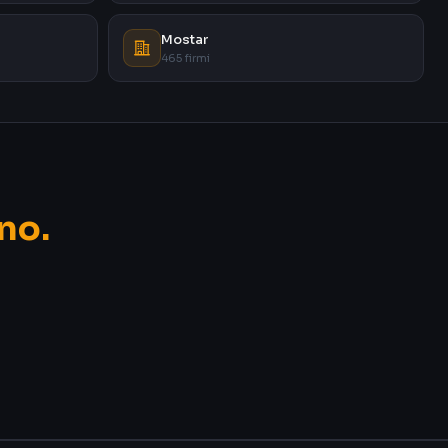
Mostar
465 firmi
no.