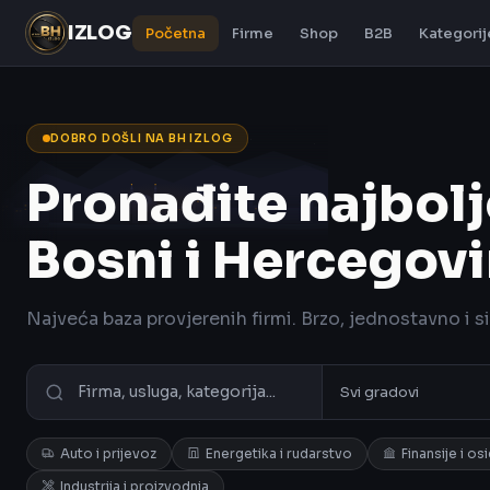
IZLOG
Početna
Firme
Shop
B2B
Kategorij
DOBRO DOŠLI NA BH IZLOG
Pronađite najbolj
Bosni i Hercegovi
Najveća baza provjerenih firmi. Brzo, jednostavno i s
Auto i prijevoz
Energetika i rudarstvo
Finansije i os
Industrija i proizvodnja