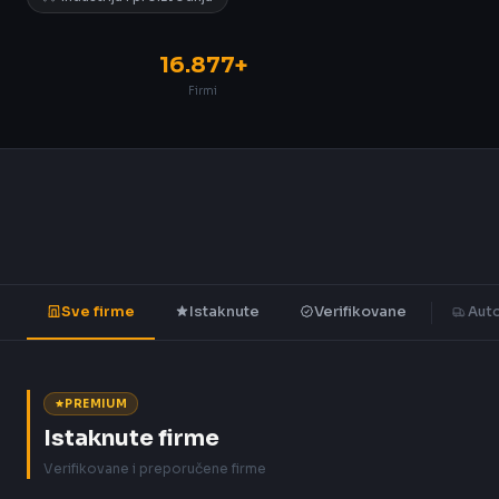
16.877+
Firmi
Sve firme
Istaknute
Verifikovane
Auto
PREMIUM
Istaknute firme
Verifikovane i preporučene firme