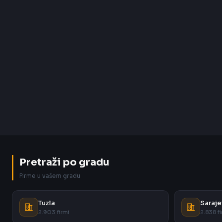
Pretraži po gradu
Firme u vašem gradu
Tuzla
Saraje
2.903 firmi
2.838 fi