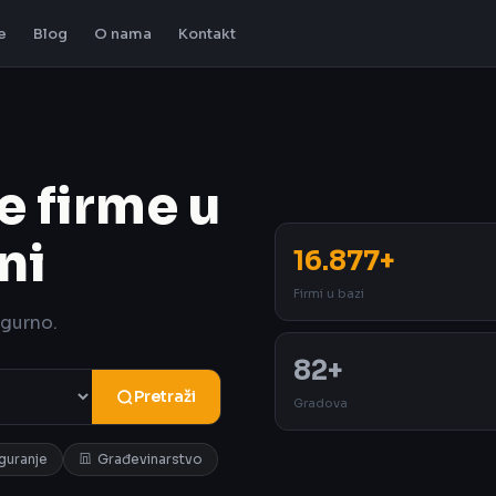
e
Blog
O nama
Kontakt
e firme u
ni
16.877+
Firmi u bazi
igurno.
82+
Pretraži
Gradova
iguranje
Građevinarstvo