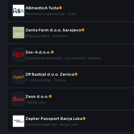
ABmedicA Tuzla
Nevladine organizacije · Tuzla
Zenta Farm d.o.o. Sarajevo
Biljna apoteka · Sarajevo
Zux-4 d.o.o.
Građevinski materijali - prodavnice · Kalesija
Zff Radijal d.o.o. Zenica
IT i tehnologija · Zenica
Zeus d.o.o.
· Banja Luka
Zepter Passport Banja Luka
Turističke agencije · Banja Luka