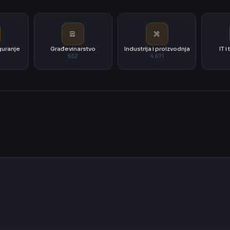
iguranje
Građevinarstvo
Industrija i proizvodnja
IT 
652
4.671