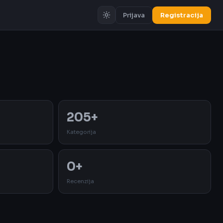
Prijava
Registracija
Oglas
205+
Kategorija
0+
Recenzija