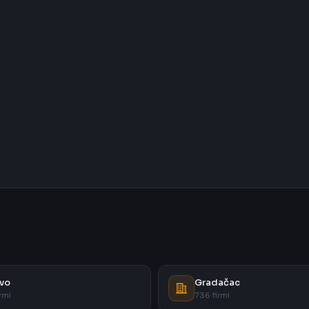
vo
Gradačac
rmi
736 firmi