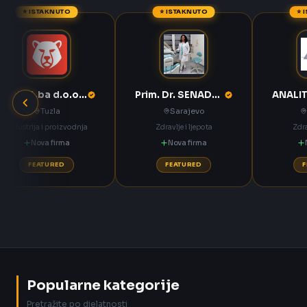
⭐ ISTAKNUTO
⭐ ISTAKNUTO
⭐ 
ANNOA.ba d.o.o. Tuzla
Prim. Dr. SENADETA OMERBAŠIĆ STOMATOLOŠKA ORDINACIJA
Tuzla
Sarajevo
Industrija i proizvodnja
Zdravlje i ljepota
Zdra
Nova firma
Nova firma
FEATURED
FEATURED
Popularne kategorije
Pretražite po djelatnosti