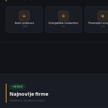
Auto i prijevoz
Energetika i rudarstvo
Finansije i os
1.598
46
231
NOVO
Najnovije firme
Nedavno dodane u bazu