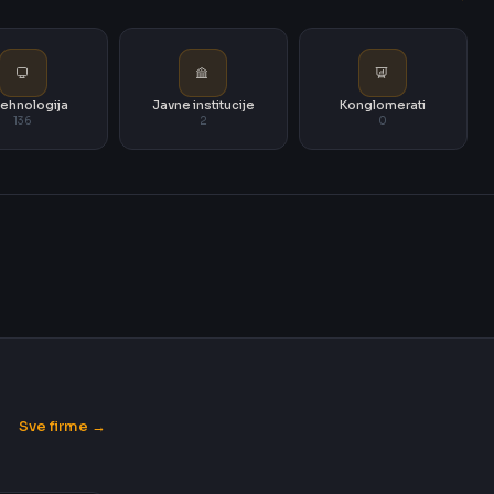
i tehnologija
Javne institucije
Konglomerati
136
2
0
Sve firme →