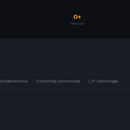
0+
Recenzija
Građevinarstvo
Industrija i proizvodnja
IT i tehnologija