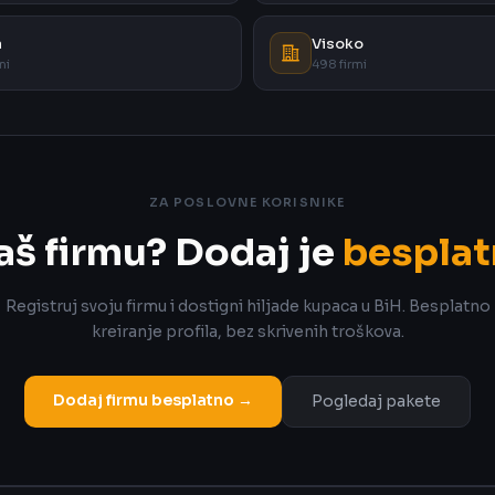
a
Visoko
mi
498 firmi
ZA POSLOVNE KORISNIKE
aš firmu? Dodaj je
besplat
Registruj svoju firmu i dostigni hiljade kupaca u BiH. Besplatno
kreiranje profila, bez skrivenih troškova.
Dodaj firmu besplatno →
Pogledaj pakete