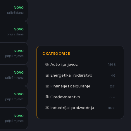
NOVO
prije 8 dana
NOVO
prije 9 dana
NOVO
KATEGORIJE
prije 1 mjesec
Auto i prijevoz
1598
NOVO
Energetika i rudarstvo
46
prije 1 mjesec
Finansije i osiguranje
231
NOVO
Građevinarstvo
652
prije 1 mjesec
Industrija i proizvodnja
4671
NOVO
prije 1 mjesec