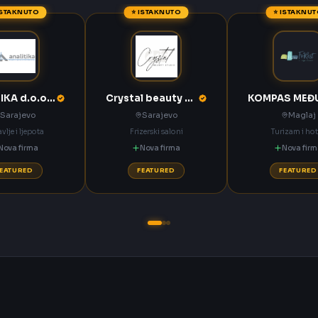
ISTAKNUTO
⭐ ISTAKNUTO
⭐ ISTAKNU
ANALITIKA d.o.o. Sarajevo
Crystal beauty studio Sarajevo
Sarajevo
Sarajevo
Maglaj
vlje i ljepota
Frizerski saloni
Turizam i hot
Nova firma
Nova firma
Nova fir
FEATURED
FEATURED
FEATURED