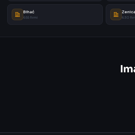
Bihać
Zenic
655 firmi
630 fir
Im