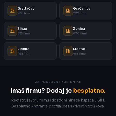
Gradačac
Gračanica
736 firmi
707 firmi
Bihać
Zenica
655 firmi
630 firmi
Visoko
Mostar
498 firmi
465 firmi
ZA POSLOVNE KORISNIKE
Imaš firmu? Dodaj je
besplatno.
Registruj svoju firmu i dostigni hiljade kupaca u BiH.
Besplatno kreiranje profila, bez skrivenih troškova.