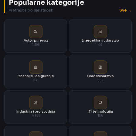
Popularne kategorije
Sve →
Pretražite po djelatnosti
Auto i prijevoz
Energetika i rudarstvo
1.598
46
Finansije i osiguranje
Građevinarstvo
231
652
Industrija i proizvodnja
IT i tehnologija
4.671
136