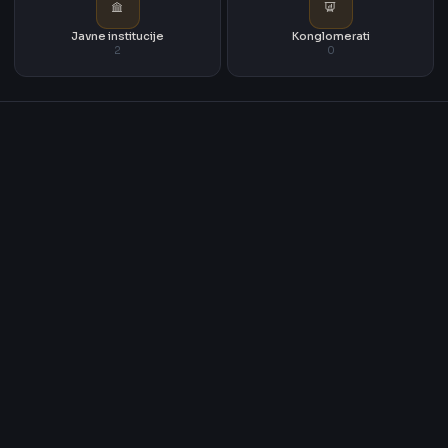
Javne institucije
Konglomerati
2
0