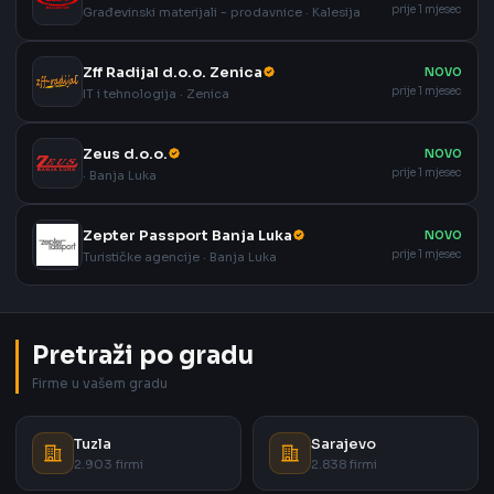
prije 1 mjesec
Građevinski materijali - prodavnice · Kalesija
Zff Radijal d.o.o. Zenica
NOVO
prije 1 mjesec
IT i tehnologija · Zenica
Zeus d.o.o.
NOVO
prije 1 mjesec
· Banja Luka
Zepter Passport Banja Luka
NOVO
prije 1 mjesec
Turističke agencije · Banja Luka
Pretraži po gradu
Firme u vašem gradu
Tuzla
Sarajevo
2.903 firmi
2.838 firmi