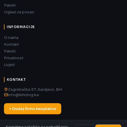
Paketi
Oglasi za posao
INFORMACIJE
O nama
Kontakt
Paketi
Privatnost
Uvjeti
KONTAKT
Zagrebačka 57, Sarajevo, BiH
info@bhizlog.ba
+ Dodaj firmu besplatno
Koristimo kolačiće za poboljšanje