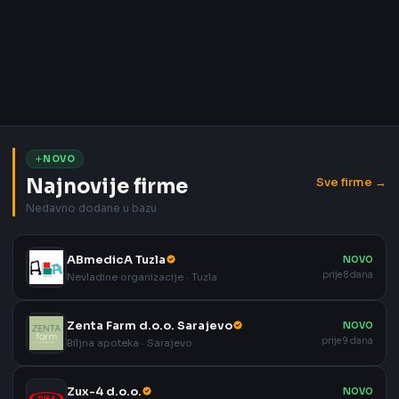
NOVO
Najnovije firme
Sve firme →
Nedavno dodane u bazu
ABmedicA Tuzla
NOVO
prije 8 dana
Nevladine organizacije · Tuzla
Zenta Farm d.o.o. Sarajevo
NOVO
prije 9 dana
Biljna apoteka · Sarajevo
Zux-4 d.o.o.
NOVO