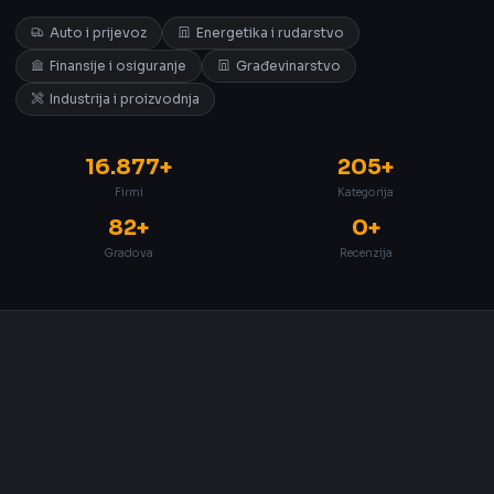
Auto i prijevoz
Energetika i rudarstvo
Finansije i osiguranje
Građevinarstvo
Industrija i proizvodnja
16.877+
205+
Firmi
Kategorija
82+
0+
Gradova
Recenzija