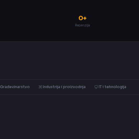
0+
Recenzija
Građevinarstvo
Industrija i proizvodnja
IT i tehnologija