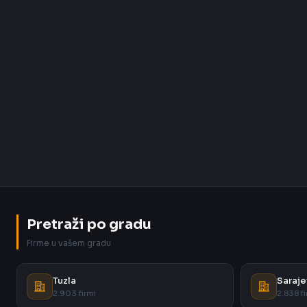
Pretraži po gradu
Firme u vašem gradu
Tuzla
Saraje
2.903 firmi
2.838 fi