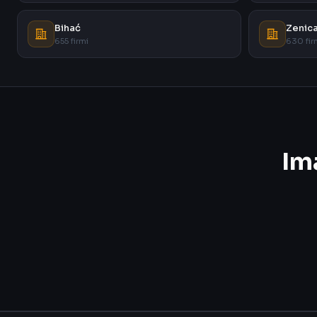
Bihać
Zenic
655 firmi
630 fir
Im