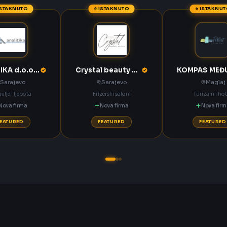
ISTAKNUTO
⭐ ISTAKNUTO
⭐ ISTAKNU
ANALITIKA d.o.o. Sarajevo
Crystal beauty studio Sarajevo
Sarajevo
Sarajevo
Maglaj
vlje i ljepota
Frizerski saloni
Turizam i hot
Nova firma
Nova firma
Nova fir
FEATURED
FEATURED
FEATURED