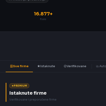
16.877+
Firmi
Sve firme
Istaknute
Verifikovane
Auto
PREMIUM
Istaknute firme
Verifikovane i preporučene firme