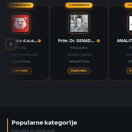
⭐ ISTAKNUTO
⭐ ISTAKNUTO
⭐ 
ANNOA.ba d.o.o. Tuzla
Prim. Dr. SENADETA OMERBAŠIĆ STOMATOLOŠKA ORDINACIJA
Tuzla
Sarajevo
Industrija i proizvodnja
Zdravlje i ljepota
Zdra
Nova firma
Nova firma
FEATURED
FEATURED
Popularne kategorije
Pretražite po djelatnosti