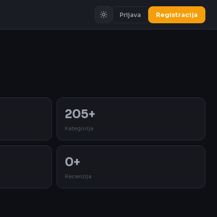
Prijava
Registracija
Oglas
205+
Kategorija
0+
Recenzija