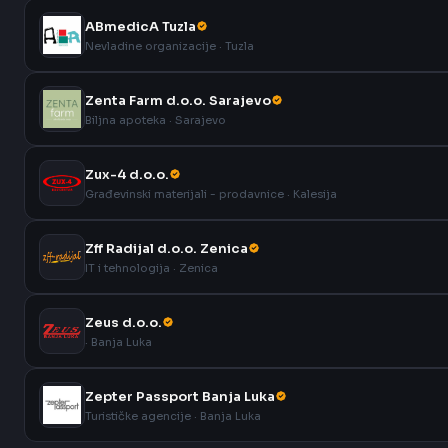
ABmedicA Tuzla
Nevladine organizacije · Tuzla
Zenta Farm d.o.o. Sarajevo
Biljna apoteka · Sarajevo
Zux-4 d.o.o.
Građevinski materijali - prodavnice · Kalesija
Zff Radijal d.o.o. Zenica
IT i tehnologija · Zenica
Zeus d.o.o.
· Banja Luka
Zepter Passport Banja Luka
Turističke agencije · Banja Luka