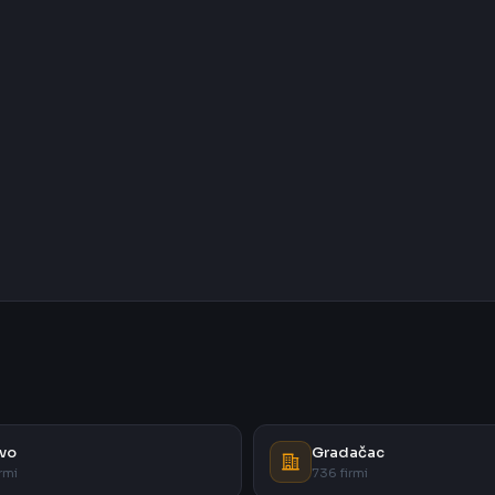
vo
Gradačac
rmi
736 firmi