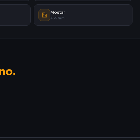
Mostar
465 firmi
no.