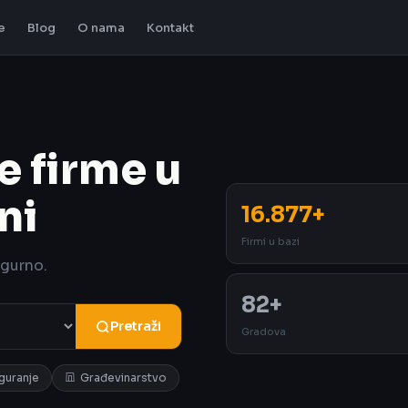
e
Blog
O nama
Kontakt
e firme u
ni
16.877+
Firmi u bazi
igurno.
82+
Pretraži
Gradova
iguranje
Građevinarstvo