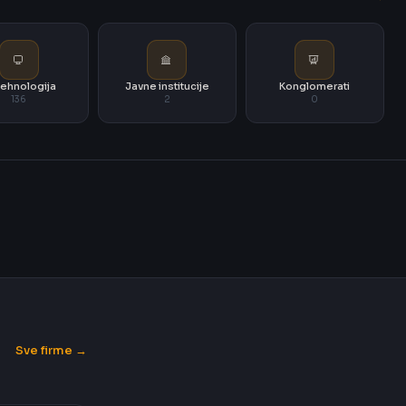
i tehnologija
Javne institucije
Konglomerati
136
2
0
Sve firme →