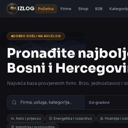
IZLOG
Početna
Firme
Shop
B2B
Kategorij
DOBRO DOŠLI NA BH IZLOG
Pronađite najbolj
Bosni i Hercegovi
Najveća baza provjerenih firmi. Brzo, jednostavno i s
Auto i prijevoz
Energetika i rudarstvo
Finansije i os
Industrija i proizvodnja