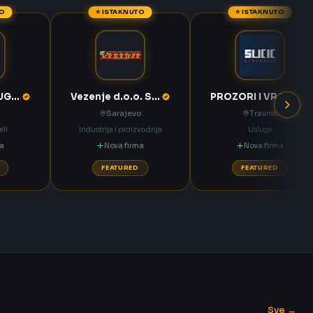
TO
⭐ ISTAKNUTO
⭐ ISTAKNUTO
KOMPAS MEĐUGORJE d.d. Međugorje
Vezenje d.o.o. Sarajevo
PROZORI I VRATA Sučić Nova Bila
Sarajevo
Travnik
eli
Industrija i proizvodnja
Usluge
ma
Nova firma
Nova firma
FEATURED
FEATURED
Sve →