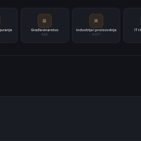
iguranje
Građevinarstvo
Industrija i proizvodnja
IT 
652
4.671