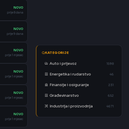
NOVO
prije 8 dana
NOVO
prije 9 dana
NOVO
KATEGORIJE
prije 1 mjesec
Auto i prijevoz
1598
NOVO
Energetika i rudarstvo
46
prije 1 mjesec
Finansije i osiguranje
231
NOVO
Građevinarstvo
652
prije 1 mjesec
Industrija i proizvodnja
4671
NOVO
prije 1 mjesec