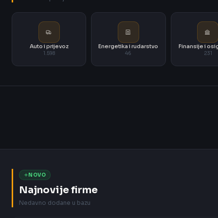
Auto i prijevoz
Energetika i rudarstvo
Finansije i os
1.598
46
231
NOVO
Najnovije firme
Nedavno dodane u bazu