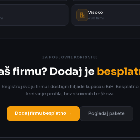
a
Visoko
mi
498 firmi
ZA POSLOVNE KORISNIKE
aš firmu? Dodaj je
besplat
Registruj svoju firmu i dostigni hiljade kupaca u BiH. Besplatno
kreiranje profila, bez skrivenih troškova.
Dodaj firmu besplatno →
Pogledaj pakete