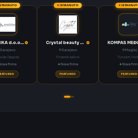
ISTAKNUTO
⭐ ISTAKNUTO
⭐ ISTAKNU
ANALITIKA d.o.o. Sarajevo
Crystal beauty studio Sarajevo
Sarajevo
Sarajevo
Maglaj
vlje i ljepota
Frizerski saloni
Turizam i hot
Nova firma
Nova firma
Nova fir
FEATURED
FEATURED
FEATURED