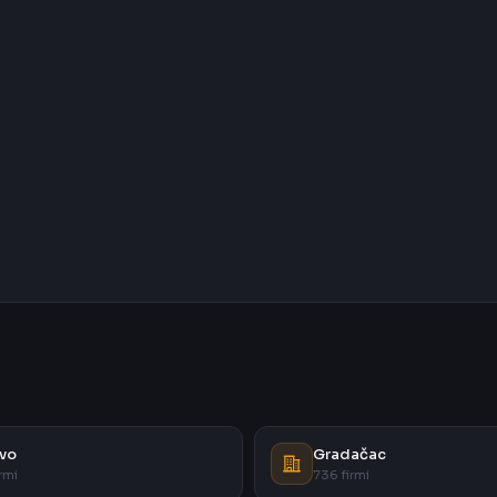
vo
Gradačac
rmi
736 firmi