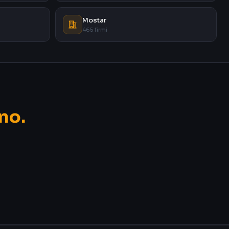
Mostar
465 firmi
no.