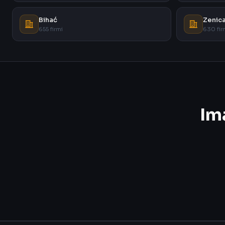
Bihać
Zenic
655 firmi
630 fir
Im