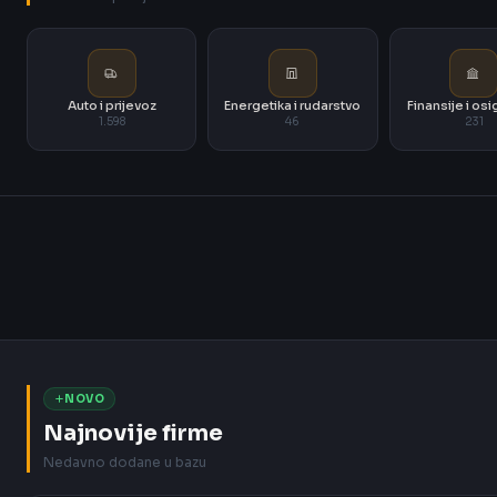
Auto i prijevoz
Energetika i rudarstvo
Finansije i os
1.598
46
231
NOVO
Najnovije firme
Nedavno dodane u bazu