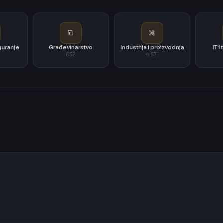
iguranje
Građevinarstvo
Industrija i proizvodnja
IT 
652
4.671