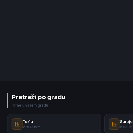
Pretraži po gradu
Firme u vašem gradu
Tuzla
Saraje
2.903 firmi
2.838 fi