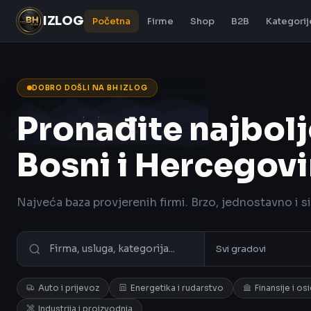
IZLOG
Početna
Firme
Shop
B2B
Kategorij
DOBRO DOŠLI NA BH IZLOG
Pronađite najbolj
Bosni i Hercegovi
Najveća baza provjerenih firmi. Brzo, jednostavno i s
Auto i prijevoz
Energetika i rudarstvo
Finansije i os
Industrija i proizvodnja