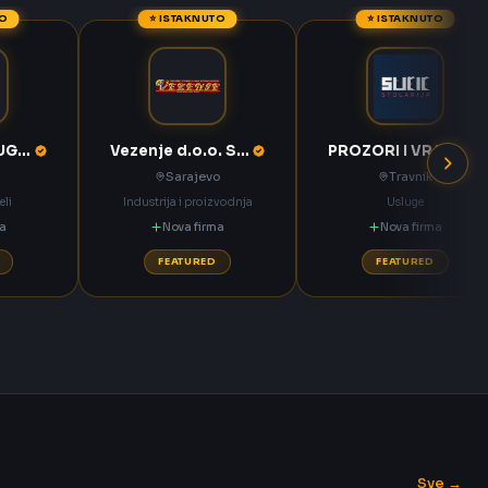
TO
⭐ ISTAKNUTO
⭐ ISTAKNUTO
KOMPAS MEĐUGORJE d.d. Međugorje
Vezenje d.o.o. Sarajevo
PROZORI I VRATA Sučić Nova Bila
Sarajevo
Travnik
eli
Industrija i proizvodnja
Usluge
ma
Nova firma
Nova firma
FEATURED
FEATURED
Sve →