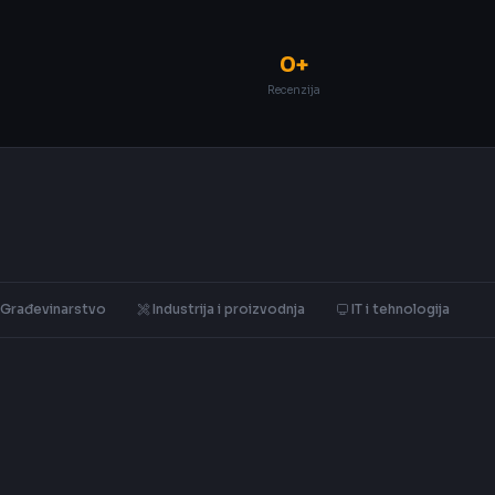
0+
Recenzija
Građevinarstvo
Industrija i proizvodnja
IT i tehnologija