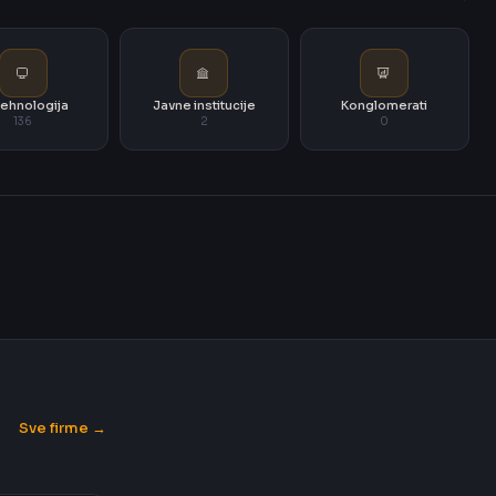
i tehnologija
Javne institucije
Konglomerati
136
2
0
Sve firme →