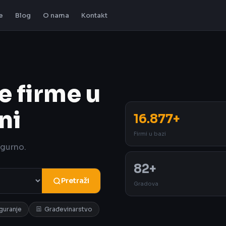
e
Blog
O nama
Kontakt
e firme u
ni
16.877+
Firmi u bazi
igurno.
82+
Pretraži
Gradova
iguranje
Građevinarstvo