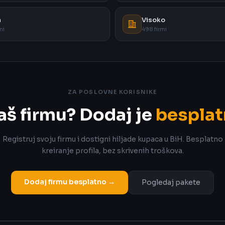
a
Visoko
mi
498 firmi
ZA POSLOVNE KORISNIKE
aš firmu? Dodaj je
besplat
Registruj svoju firmu i dostigni hiljade kupaca u BiH. Besplatno
kreiranje profila, bez skrivenih troškova.
Dodaj firmu besplatno →
Pogledaj pakete