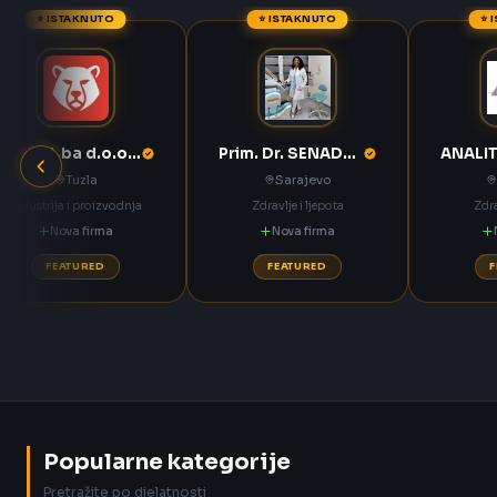
⭐ ISTAKNUTO
⭐ ISTAKNUTO
⭐ 
ANNOA.ba d.o.o. Tuzla
Prim. Dr. SENADETA OMERBAŠIĆ STOMATOLOŠKA ORDINACIJA
Tuzla
Sarajevo
Industrija i proizvodnja
Zdravlje i ljepota
Zdra
Nova firma
Nova firma
FEATURED
FEATURED
Popularne kategorije
Pretražite po djelatnosti