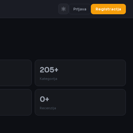
Prijava
Registracija
Oglas
205+
Kategorija
0+
Recenzija