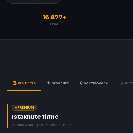
16.877+
Firmi
Sve firme
Istaknute
Verifikovane
Auto
PREMIUM
Istaknute firme
Verifikovane i preporučene firme