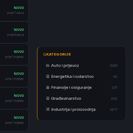
NOVO
prije 7 dana
NOVO
prije 8 dana
NOVO
KATEGORIJE
prije 1 mjesec
Auto i prijevoz
1598
NOVO
Energetika i rudarstvo
46
prije 1 mjesec
Finansije i osiguranje
231
NOVO
Građevinarstvo
652
prije 1 mjesec
Industrija i proizvodnja
4671
NOVO
prije 1 mjesec