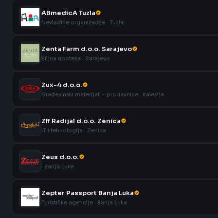
ABmedicA Tuzla
Nevladine organizacije · Tuzla
Zenta Farm d.o.o. Sarajevo
Biljna apoteka · Sarajevo
Zux-4 d.o.o.
Građevinski materijali - prodavnice · Kalesija
Zff Radijal d.o.o. Zenica
IT i tehnologija · Zenica
Zeus d.o.o.
· Banja Luka
Zepter Passport Banja Luka
Turističke agencije · Banja Luka