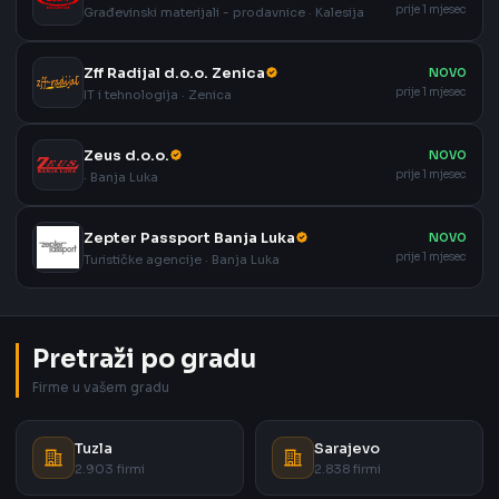
prije 1 mjesec
Građevinski materijali - prodavnice · Kalesija
Zff Radijal d.o.o. Zenica
NOVO
prije 1 mjesec
IT i tehnologija · Zenica
Zeus d.o.o.
NOVO
prije 1 mjesec
· Banja Luka
Zepter Passport Banja Luka
NOVO
prije 1 mjesec
Turističke agencije · Banja Luka
Pretraži po gradu
Firme u vašem gradu
Tuzla
Sarajevo
2.903 firmi
2.838 firmi