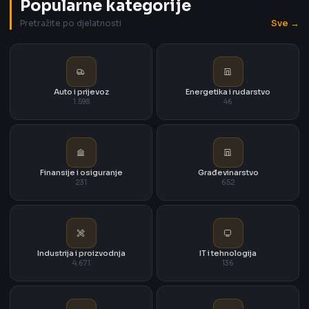
Popularne kategorije
Sve →
Pretražite po djelatnosti
Auto i prijevoz
Energetika i rudarstvo
1.598
46
Finansije i osiguranje
Građevinarstvo
231
652
Industrija i proizvodnja
IT i tehnologija
4.671
136