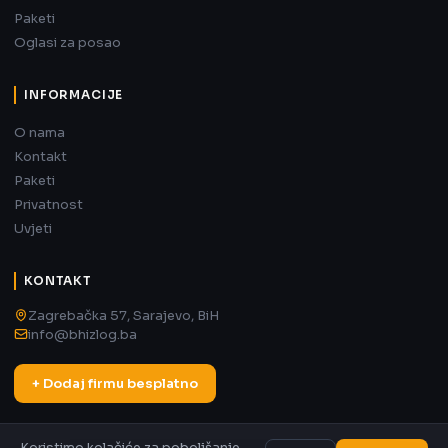
Paketi
Oglasi za posao
INFORMACIJE
O nama
Kontakt
Paketi
Privatnost
Uvjeti
KONTAKT
Zagrebačka 57, Sarajevo, BiH
info@bhizlog.ba
+ Dodaj firmu besplatno
Koristimo kolačiće za poboljšanje