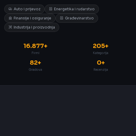
Auto i prijevoz
Energetika i rudarstvo
Finansije i osiguranje
Građevinarstvo
Industrija i proizvodnja
16.877+
205+
Firmi
Kategorija
82+
0+
Gradova
Recenzija