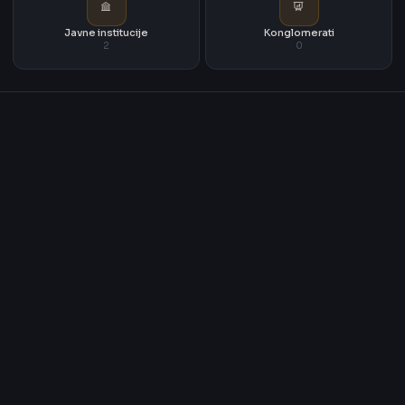
Javne institucije
Konglomerati
2
0