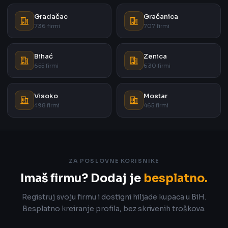
Gradačac
Gračanica
736 firmi
707 firmi
Bihać
Zenica
655 firmi
630 firmi
Visoko
Mostar
498 firmi
465 firmi
ZA POSLOVNE KORISNIKE
Imaš firmu? Dodaj je
besplatno.
Registruj svoju firmu i dostigni hiljade kupaca u BiH.
Besplatno kreiranje profila, bez skrivenih troškova.