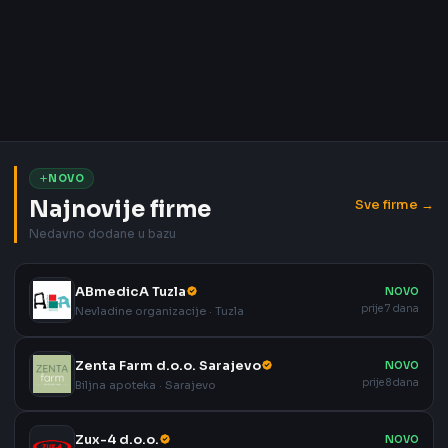
NOVO
Najnovije firme
Sve firme →
Nedavno dodane u bazu
ABmedicA Tuzla
NOVO
prije 7 dana
Nevladine organizacije · Tuzla
Zenta Farm d.o.o. Sarajevo
NOVO
prije 8 dana
Biljna apoteka · Sarajevo
Zux-4 d.o.o.
NOVO