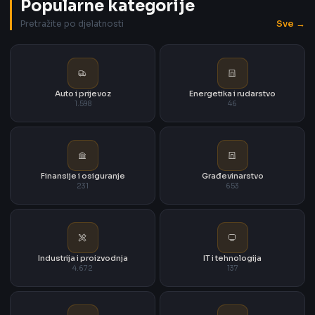
Popularne kategorije
Sve →
Pretražite po djelatnosti
Auto i prijevoz
Energetika i rudarstvo
1.598
46
Finansije i osiguranje
Građevinarstvo
231
653
Industrija i proizvodnja
IT i tehnologija
4.672
137