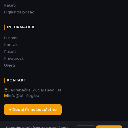
Paketi
Oglasi za posao
INFORMACIJE
O nama
Kontakt
Paketi
Privatnost
Uvjeti
KONTAKT
Zagrebačka 57, Sarajevo, BiH
info@bhizlog.ba
+ Dodaj firmu besplatno
Koristimo kolačiće za poboljšanje