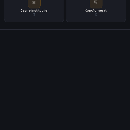
Javne institucije
Konglomerati
3
0