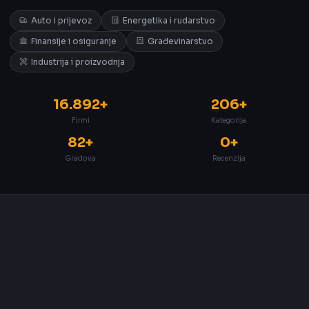
Auto i prijevoz
Energetika i rudarstvo
Finansije i osiguranje
Građevinarstvo
Industrija i proizvodnja
16.892+
206+
Firmi
Kategorija
82+
0+
Gradova
Recenzija