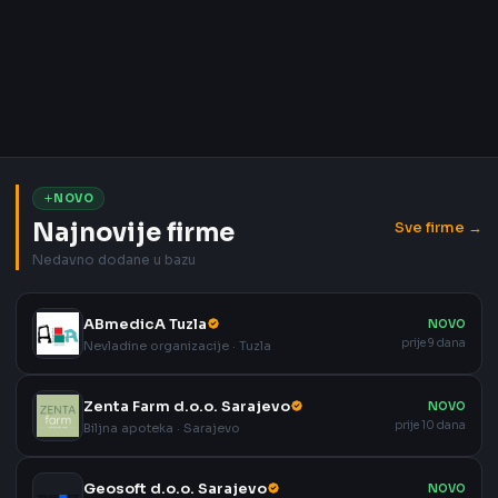
NOVO
Najnovije firme
Sve firme →
Nedavno dodane u bazu
ABmedicA Tuzla
NOVO
prije 9 dana
Nevladine organizacije · Tuzla
Zenta Farm d.o.o. Sarajevo
NOVO
prije 10 dana
Biljna apoteka · Sarajevo
Geosoft d.o.o. Sarajevo
NOVO