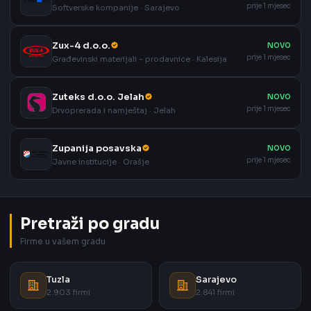
prije 1 mjesec
Softverske kompanije · Sarajevo
Zux-4 d.o.o.
NOVO
prije 1 mjesec
Građevinski materijali - prodavnice · Kalesija
Zuteks d.o.o. Jelah
NOVO
prije 1 mjesec
Drvoprerada i namještaj · Jelah
Zupanija posavska
NOVO
prije 1 mjesec
Javne institucije · Orašje
Pretraži po gradu
Firme u vašem gradu
Tuzla
Sarajevo
2.903 firmi
2.841 firmi