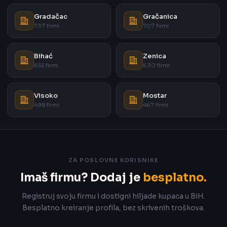
Gradačac
Gračanica
737 firmi
707 firmi
Bihać
Zenica
655 firmi
630 firmi
Visoko
Mostar
498 firmi
467 firmi
ZA POSLOVNE KORISNIKE
Imaš firmu? Dodaj je
besplatno.
Registruj svoju firmu i dostigni hiljade kupaca u BiH.
Besplatno kreiranje profila, bez skrivenih troškova.