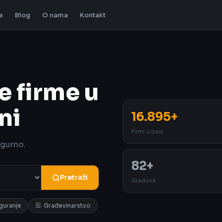
e
Blog
O nama
Kontakt
e firme u
ni
16.895+
Firmi u bazi
igurno.
82+
Pretraži
Gradova
iguranje
Građevinarstvo