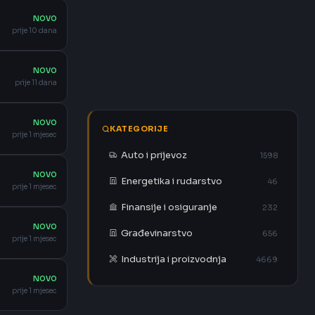
NOVO
prije 10 dana
NOVO
prije 11 dana
NOVO
KATEGORIJE
prije 1 mjesec
Auto i prijevoz
1598
NOVO
Energetika i rudarstvo
46
prije 1 mjesec
Finansije i osiguranje
232
NOVO
Građevinarstvo
656
prije 1 mjesec
Industrija i proizvodnja
4669
NOVO
prije 1 mjesec