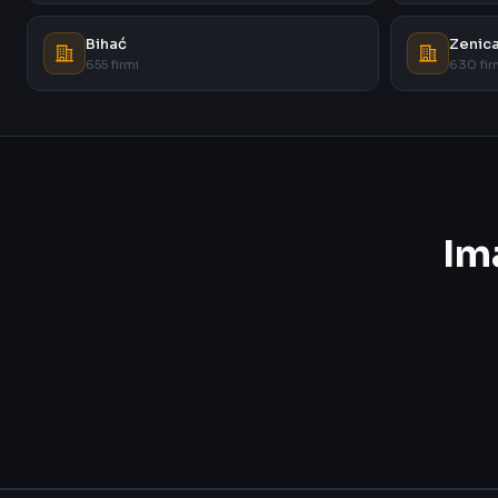
Bihać
Zenic
655 firmi
630 fir
Im