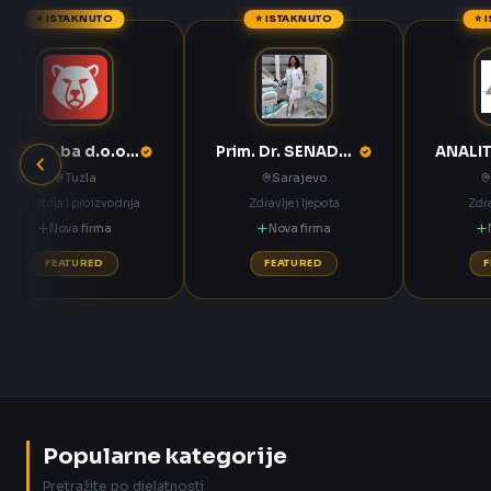
⭐ ISTAKNUTO
⭐ ISTAKNUTO
⭐ 
ANNOA.ba d.o.o. Tuzla
Prim. Dr. SENADETA OMERBAŠIĆ STOMATOLOŠKA ORDINACIJA
Tuzla
Sarajevo
Industrija i proizvodnja
Zdravlje i ljepota
Zdra
Nova firma
Nova firma
FEATURED
FEATURED
Popularne kategorije
Pretražite po djelatnosti