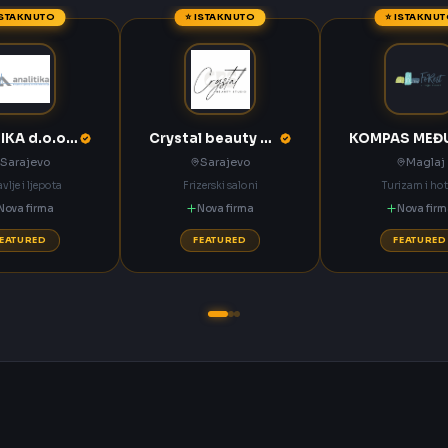
ISTAKNUTO
⭐ ISTAKNUTO
⭐ ISTAKNU
ANALITIKA d.o.o. Sarajevo
Crystal beauty studio Sarajevo
Sarajevo
Sarajevo
Maglaj
vlje i ljepota
Frizerski saloni
Turizam i hot
Nova firma
Nova firma
Nova fir
FEATURED
FEATURED
FEATURED