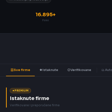
16.895+
Firmi
Sve firme
Istaknute
Verifikovane
Auto
PREMIUM
Istaknute firme
Verifikovane i preporučene firme