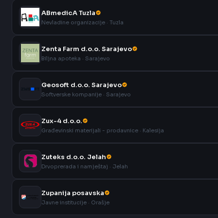
ABmedicA Tuzla
Nevladine organizacije · Tuzla
Zenta Farm d.o.o. Sarajevo
Biljna apoteka · Sarajevo
Geosoft d.o.o. Sarajevo
Softverske kompanije · Sarajevo
Zux-4 d.o.o.
Građevinski materijali - prodavnice · Kalesija
Zuteks d.o.o. Jelah
Drvoprerada i namještaj · Jelah
Zupanija posavska
Javne institucije · Orašje