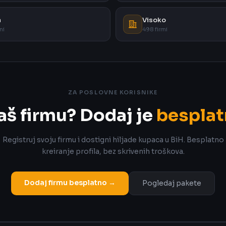
a
Visoko
mi
498 firmi
ZA POSLOVNE KORISNIKE
aš firmu? Dodaj je
besplat
Registruj svoju firmu i dostigni hiljade kupaca u BiH. Besplatno
kreiranje profila, bez skrivenih troškova.
Dodaj firmu besplatno →
Pogledaj pakete