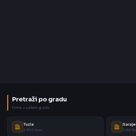
Pretraži po gradu
Firme u vašem gradu
Tuzla
Saraje
2.902 firmi
2.841 fi