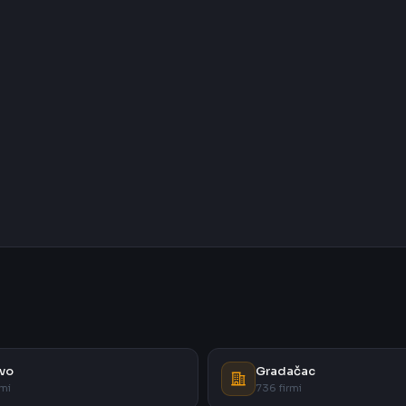
vo
Gradačac
rmi
736 firmi