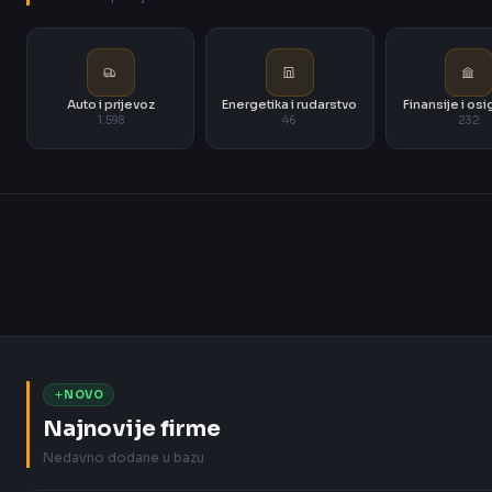
Auto i prijevoz
Energetika i rudarstvo
Finansije i os
1.598
46
232
NOVO
Najnovije firme
Nedavno dodane u bazu