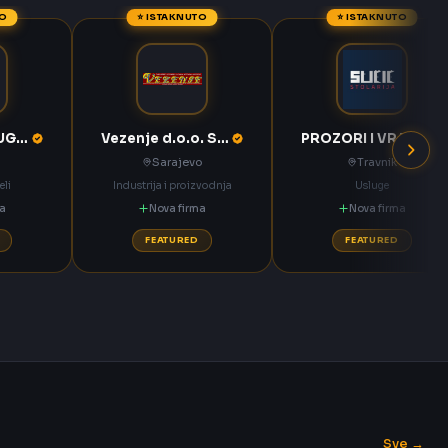
TO
⭐ ISTAKNUTO
⭐ ISTAKNUTO
KOMPAS MEĐUGORJE d.d. Međugorje
Vezenje d.o.o. Sarajevo
PROZORI I VRATA Sučić Nova Bila
Sarajevo
Travnik
eli
Industrija i proizvodnja
Usluge
ma
Nova firma
Nova firma
FEATURED
FEATURED
Sve →