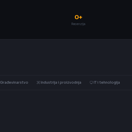
0+
Recenzija
Građevinarstvo
Industrija i proizvodnja
IT i tehnologija