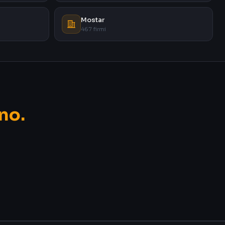
Mostar
467 firmi
no.