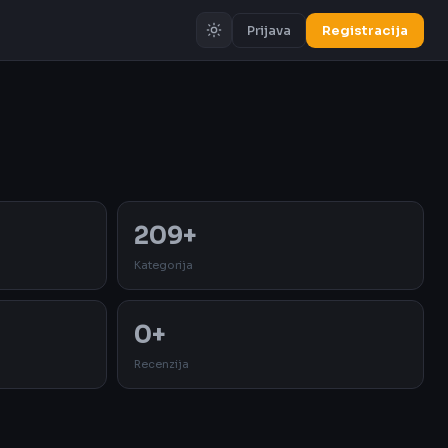
Prijava
Registracija
Oglas
209+
Kategorija
0+
Recenzija