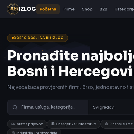
IZLOG
Početna
Firme
Shop
B2B
Kategorij
DOBRO DOŠLI NA BH IZLOG
Pronađite najbolj
Bosni i Hercegovi
Najveća baza provjerenih firmi. Brzo, jednostavno i s
Auto i prijevoz
Energetika i rudarstvo
Finansije i os
Industrija i proizvodnja