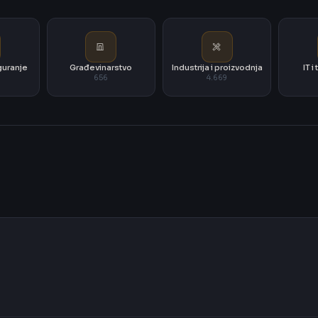
iguranje
Građevinarstvo
Industrija i proizvodnja
IT 
656
4.669