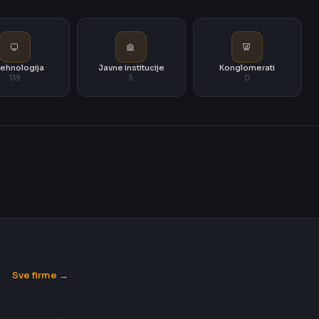
i tehnologija
Javne institucije
Konglomerati
139
3
0
Sve firme →