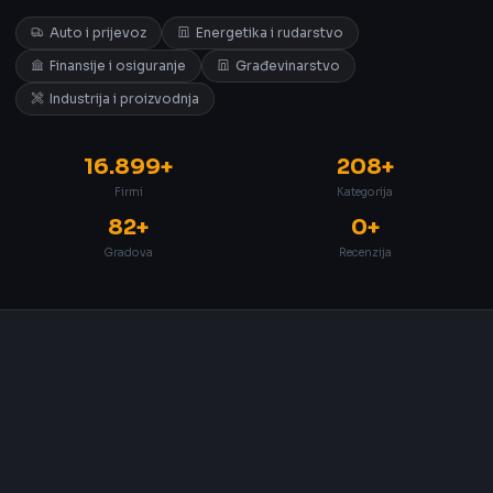
Auto i prijevoz
Energetika i rudarstvo
Finansije i osiguranje
Građevinarstvo
Industrija i proizvodnja
16.899+
208+
Firmi
Kategorija
82+
0+
Gradova
Recenzija