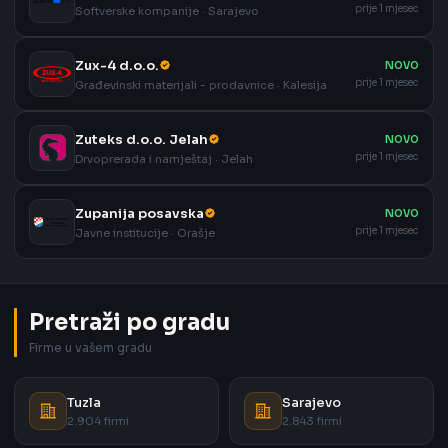
prije 1 mjesec
Softverske kompanije · Sarajevo
Zux-4 d.o.o.
NOVO
prije 1 mjesec
Građevinski materijali - prodavnice · Kalesija
Zuteks d.o.o. Jelah
NOVO
prije 1 mjesec
Drvoprerada i namještaj · Jelah
Zupanija posavska
NOVO
prije 1 mjesec
Javne institucije · Orašje
Pretraži po gradu
Firme u vašem gradu
Tuzla
Sarajevo
2.904 firmi
2.843 firmi