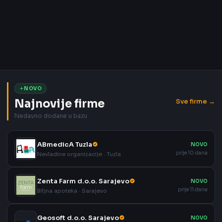
NOVO
Najnovije firme
Sve firme →
Nedavno dodane u bazu
ABmedicA Tuzla
NOVO
prije 10 dana
Nevladine organizacije · Tuzla
Zenta Farm d.o.o. Sarajevo
NOVO
prije 11 dana
Biljna apoteka · Sarajevo
Geosoft d.o.o. Sarajevo
NOVO