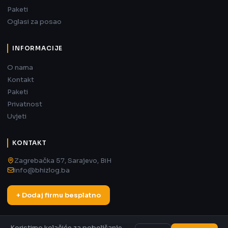
Paketi
Oglasi za posao
INFORMACIJE
O nama
Kontakt
Paketi
Privatnost
Uvjeti
KONTAKT
Zagrebačka 57, Sarajevo, BiH
info@bhizlog.ba
+ Dodaj firmu besplatno
Koristimo kolačiće za poboljšanje