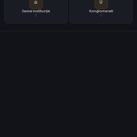
Javne institucije
Konglomerati
3
0