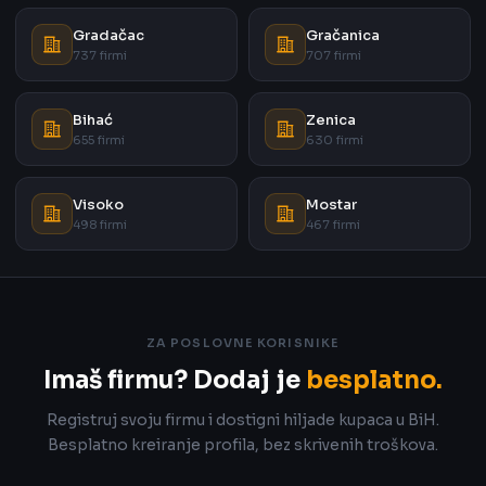
Gradačac
Gračanica
737 firmi
707 firmi
Bihać
Zenica
655 firmi
630 firmi
Visoko
Mostar
498 firmi
467 firmi
ZA POSLOVNE KORISNIKE
Imaš firmu? Dodaj je
besplatno.
Registruj svoju firmu i dostigni hiljade kupaca u BiH.
Besplatno kreiranje profila, bez skrivenih troškova.