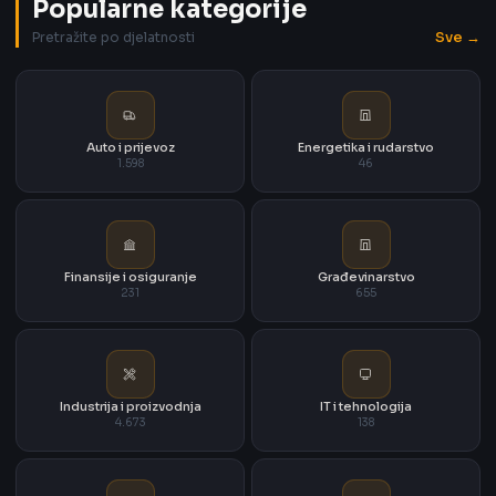
Popularne kategorije
Sve →
Pretražite po djelatnosti
Auto i prijevoz
Energetika i rudarstvo
1.598
46
Finansije i osiguranje
Građevinarstvo
231
655
Industrija i proizvodnja
IT i tehnologija
4.673
138