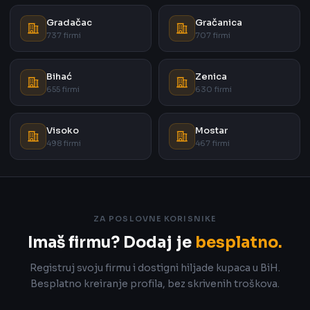
Gradačac
Gračanica
737 firmi
707 firmi
Bihać
Zenica
655 firmi
630 firmi
Visoko
Mostar
498 firmi
467 firmi
ZA POSLOVNE KORISNIKE
Imaš firmu? Dodaj je
besplatno.
Registruj svoju firmu i dostigni hiljade kupaca u BiH.
Besplatno kreiranje profila, bez skrivenih troškova.