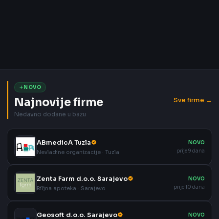
NOVO
Najnovije firme
Sve firme →
Nedavno dodane u bazu
ABmedicA Tuzla
NOVO
prije 9 dana
Nevladine organizacije · Tuzla
Zenta Farm d.o.o. Sarajevo
NOVO
prije 10 dana
Biljna apoteka · Sarajevo
Geosoft d.o.o. Sarajevo
NOVO