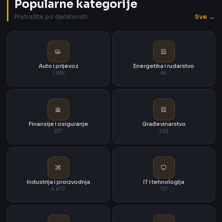
Popularne kategorije
Sve →
Pretražite po djelatnosti
Auto i prijevoz
Energetika i rudarstvo
1.598
46
Finansije i osiguranje
Građevinarstvo
231
653
Industrija i proizvodnja
IT i tehnologija
4.672
137