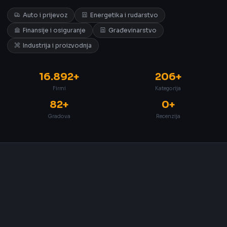
Auto i prijevoz
Energetika i rudarstvo
Finansije i osiguranje
Građevinarstvo
Industrija i proizvodnja
16.892+
206+
Firmi
Kategorija
82+
0+
Gradova
Recenzija