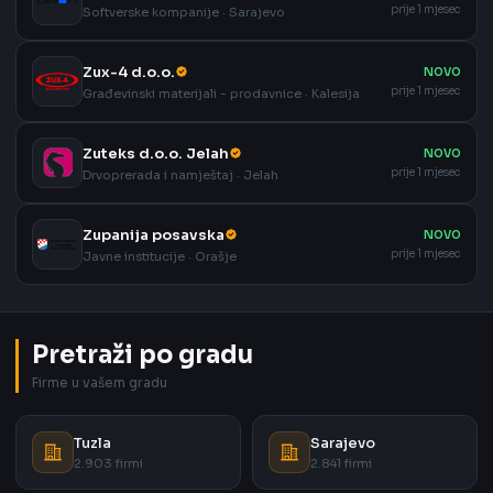
prije 1 mjesec
Softverske kompanije · Sarajevo
Zux-4 d.o.o.
NOVO
prije 1 mjesec
Građevinski materijali - prodavnice · Kalesija
Zuteks d.o.o. Jelah
NOVO
prije 1 mjesec
Drvoprerada i namještaj · Jelah
Zupanija posavska
NOVO
prije 1 mjesec
Javne institucije · Orašje
Pretraži po gradu
Firme u vašem gradu
Tuzla
Sarajevo
2.903 firmi
2.841 firmi