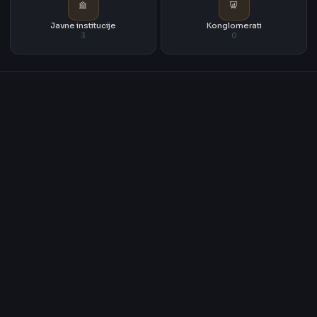
Javne institucije
Konglomerati
3
0