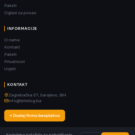
Paketi
Oglasi za posao
INFORMACIJE
O nama
Kontakt
Paketi
Privatnost
Uvjeti
KONTAKT
Zagrebačka 57, Sarajevo, BiH
info@bhizlog.ba
+ Dodaj firmu besplatno
Koristimo kolačiće za poboljšanje