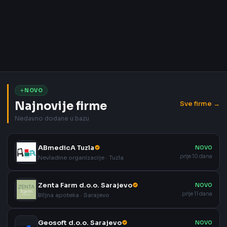
NOVO
Najnovije firme
Sve firme →
Nedavno dodane u bazu
ABmedicA Tuzla
NOVO
prije 10 dana
Nevladine organizacije · Tuzla
Zenta Farm d.o.o. Sarajevo
NOVO
prije 11 dana
Biljna apoteka · Sarajevo
Geosoft d.o.o. Sarajevo
NOVO