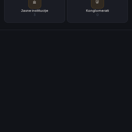
Javne institucije
Konglomerati
3
0