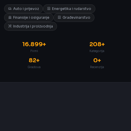
Auto i prijevoz
Energetika i rudarstvo
Finansije i osiguranje
Građevinarstvo
Industrija i proizvodnja
16.899+
208+
Firmi
Kategorija
82+
0+
Gradova
Recenzija