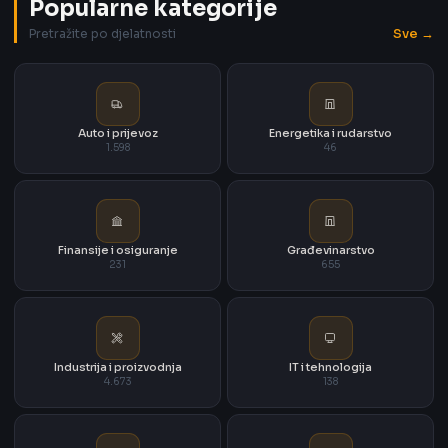
Popularne kategorije
Sve →
Pretražite po djelatnosti
Auto i prijevoz
Energetika i rudarstvo
1.598
46
Finansije i osiguranje
Građevinarstvo
231
655
Industrija i proizvodnja
IT i tehnologija
4.673
138