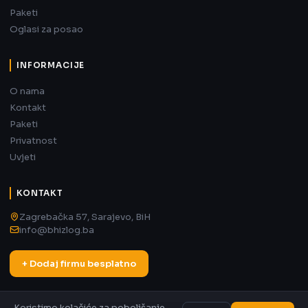
Paketi
Oglasi za posao
INFORMACIJE
O nama
Kontakt
Paketi
Privatnost
Uvjeti
KONTAKT
Zagrebačka 57, Sarajevo, BiH
info@bhizlog.ba
+ Dodaj firmu besplatno
Koristimo kolačiće za poboljšanje