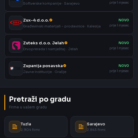
prije 1 mjesec
Softverske kompanije · Sarajevo
Zux-4 d.o.o.
NOVO
prije 1 mjesec
Građevinski materijali - prodavnice · Kalesija
Zuteks d.o.o. Jelah
NOVO
prije 1 mjesec
Drvoprerada i namještaj · Jelah
Zupanija posavska
NOVO
prije 1 mjesec
Javne institucije · Orašje
Pretraži po gradu
Firme u vašem gradu
Tuzla
Sarajevo
2.904 firmi
2.843 firmi