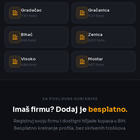
Gradačac
Gračanica
737 firmi
707 firmi
Bihać
Zenica
655 firmi
630 firmi
Visoko
Mostar
498 firmi
467 firmi
ZA POSLOVNE KORISNIKE
Imaš firmu? Dodaj je
besplatno.
Registruj svoju firmu i dostigni hiljade kupaca u BiH.
Besplatno kreiranje profila, bez skrivenih troškova.