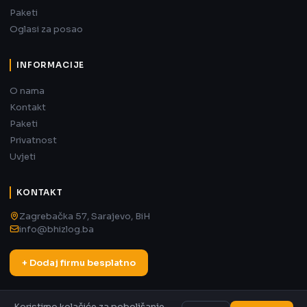
Paketi
Oglasi za posao
INFORMACIJE
O nama
Kontakt
Paketi
Privatnost
Uvjeti
KONTAKT
Zagrebačka 57, Sarajevo, BiH
info@bhizlog.ba
+ Dodaj firmu besplatno
Koristimo kolačiće za poboljšanje