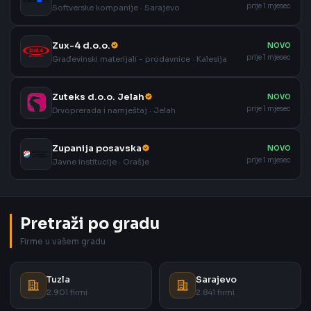
prije 1 mjesec
Softverske kompanije · Sarajevo
Zux-4 d.o.o.
NOVO
prije 1 mjesec
Građevinski materijali - prodavnice · Kalesija
Zuteks d.o.o. Jelah
NOVO
prije 1 mjesec
Drvoprerada i namještaj · Jelah
Zupanija posavska
NOVO
prije 1 mjesec
Javne institucije · Orašje
Pretraži po gradu
Firme u vašem gradu
Tuzla
Sarajevo
2.901 firmi
2.841 firmi