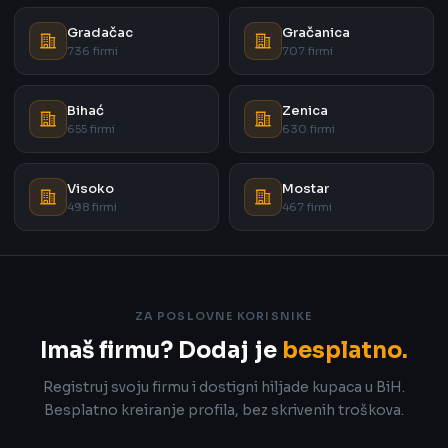
Gradačac
Gračanica
736 firmi
707 firmi
Bihać
Zenica
655 firmi
630 firmi
Visoko
Mostar
498 firmi
467 firmi
ZA POSLOVNE KORISNIKE
Imaš firmu? Dodaj je
besplatno.
Registruj svoju firmu i dostigni hiljade kupaca u BiH.
Besplatno kreiranje profila, bez skrivenih troškova.