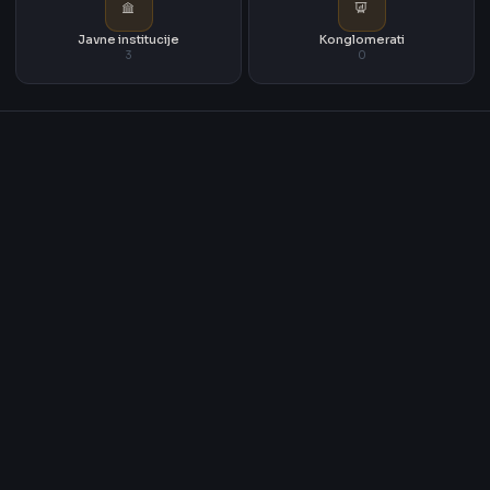
Javne institucije
Konglomerati
3
0