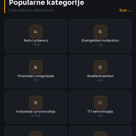
Popularne kategorije
Sve →
Pretražite po djelatnosti
Auto i prijevoz
Energetika i rudarstvo
1.598
46
Finansije i osiguranje
Građevinarstvo
232
656
Industrija i proizvodnja
IT i tehnologija
4.668
139