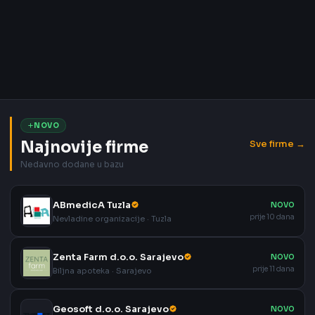
NOVO
Najnovije firme
Sve firme →
Nedavno dodane u bazu
ABmedicA Tuzla
NOVO
prije 10 dana
Nevladine organizacije · Tuzla
Zenta Farm d.o.o. Sarajevo
NOVO
prije 11 dana
Biljna apoteka · Sarajevo
Geosoft d.o.o. Sarajevo
NOVO