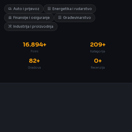
Auto i prijevoz
Energetika i rudarstvo
Finansije i osiguranje
Građevinarstvo
Industrija i proizvodnja
16.894+
209+
Firmi
Kategorija
82+
0+
Gradova
Recenzija