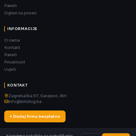
Paketi
Oglasi za posao
INFORMACIJE
O nama
Kontakt
Paketi
Privatnost
Uvjeti
KONTAKT
Zagrebačka 57, Sarajevo, BiH
info@bhizlog.ba
+ Dodaj firmu besplatno
Koristimo kolačiće za poboljšanje