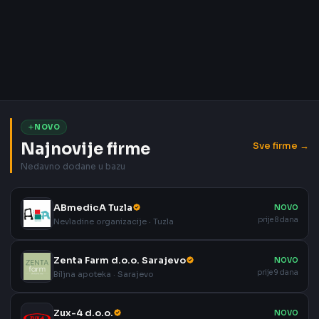
NOVO
Najnovije firme
Sve firme →
Nedavno dodane u bazu
ABmedicA Tuzla
NOVO
prije 8 dana
Nevladine organizacije · Tuzla
Zenta Farm d.o.o. Sarajevo
NOVO
prije 9 dana
Biljna apoteka · Sarajevo
Zux-4 d.o.o.
NOVO