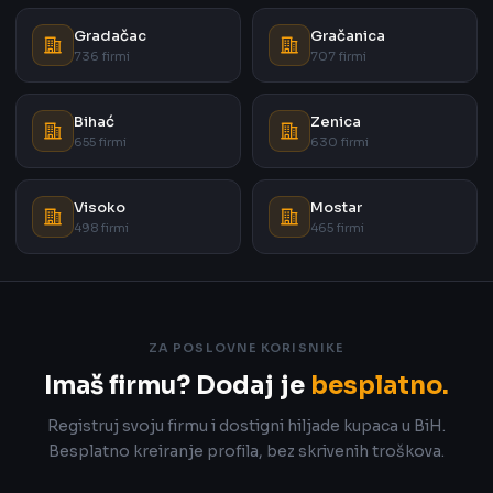
Gradačac
Gračanica
736 firmi
707 firmi
Bihać
Zenica
655 firmi
630 firmi
Visoko
Mostar
498 firmi
465 firmi
ZA POSLOVNE KORISNIKE
Imaš firmu? Dodaj je
besplatno.
Registruj svoju firmu i dostigni hiljade kupaca u BiH.
Besplatno kreiranje profila, bez skrivenih troškova.