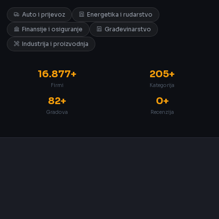
Auto i prijevoz
Energetika i rudarstvo
Finansije i osiguranje
Građevinarstvo
Industrija i proizvodnja
16.877+
205+
Firmi
Kategorija
82+
0+
Gradova
Recenzija