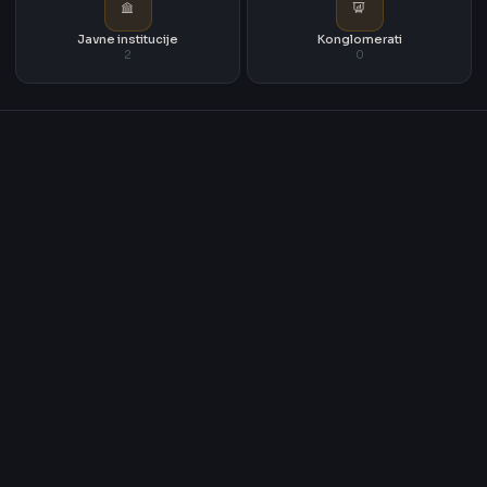
Javne institucije
Konglomerati
2
0