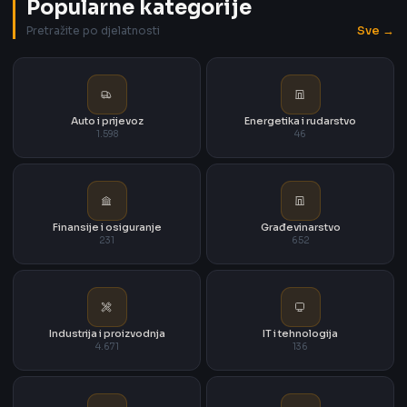
Popularne kategorije
Sve →
Pretražite po djelatnosti
Auto i prijevoz
Energetika i rudarstvo
1.598
46
Finansije i osiguranje
Građevinarstvo
231
652
Industrija i proizvodnja
IT i tehnologija
4.671
136