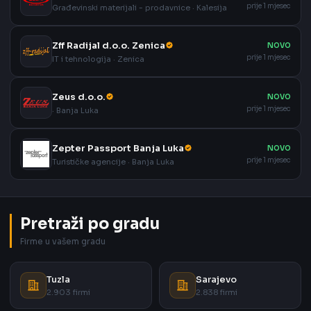
prije 1 mjesec
Građevinski materijali - prodavnice · Kalesija
Zff Radijal d.o.o. Zenica
NOVO
prije 1 mjesec
IT i tehnologija · Zenica
Zeus d.o.o.
NOVO
prije 1 mjesec
· Banja Luka
Zepter Passport Banja Luka
NOVO
prije 1 mjesec
Turističke agencije · Banja Luka
Pretraži po gradu
Firme u vašem gradu
Tuzla
Sarajevo
2.903 firmi
2.838 firmi