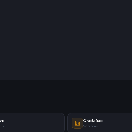
vo
Gradačac
rmi
736 firmi