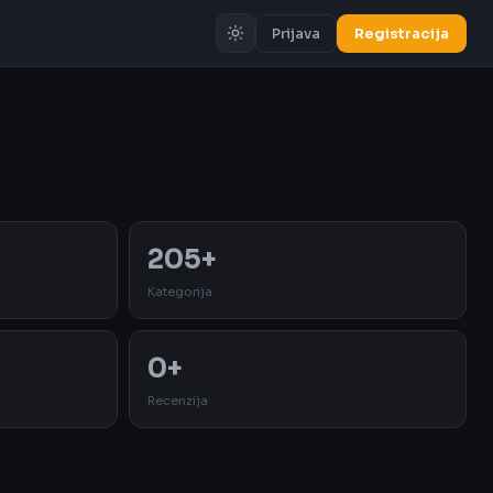
Prijava
Registracija
Oglas
205+
Kategorija
0+
Recenzija