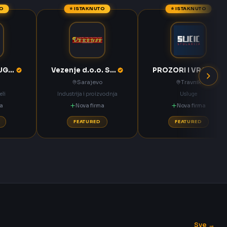
TO
⭐ ISTAKNUTO
⭐ ISTAKNUTO
KOMPAS MEĐUGORJE d.d. Međugorje
Vezenje d.o.o. Sarajevo
PROZORI I VRATA Sučić Nova Bila
Sarajevo
Travnik
eli
Industrija i proizvodnja
Usluge
ma
Nova firma
Nova firma
FEATURED
FEATURED
Sve →