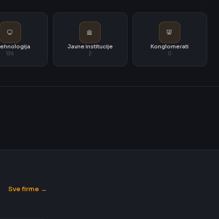
i tehnologija
Javne institucije
Konglomerati
136
2
0
Sve firme →