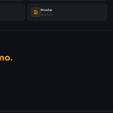
Mostar
465 firmi
no.