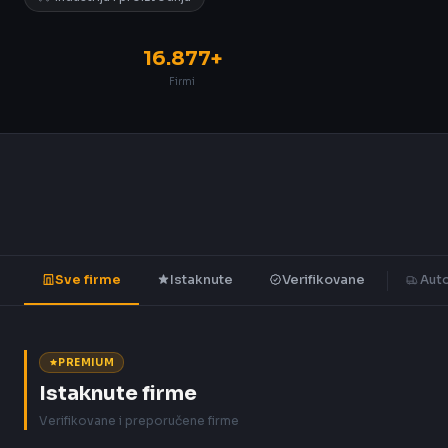
16.877+
Firmi
Sve firme
Istaknute
Verifikovane
Auto
PREMIUM
Istaknute firme
Verifikovane i preporučene firme