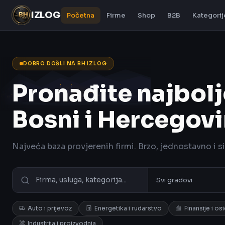
IZLOG
Početna
Firme
Shop
B2B
Kategorij
DOBRO DOŠLI NA BH IZLOG
Pronađite najbolj
Bosni i Hercegovi
Najveća baza provjerenih firmi. Brzo, jednostavno i s
Auto i prijevoz
Energetika i rudarstvo
Finansije i os
Industrija i proizvodnja