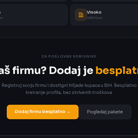
a
Visoko
mi
498 firmi
ZA POSLOVNE KORISNIKE
aš firmu? Dodaj je
besplat
Registruj svoju firmu i dostigni hiljade kupaca u BiH. Besplatno
kreiranje profila, bez skrivenih troškova.
Dodaj firmu besplatno →
Pogledaj pakete