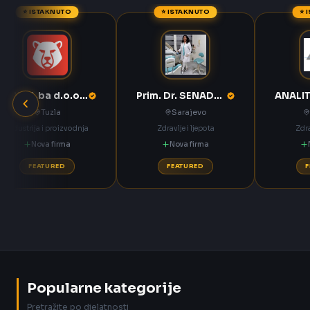
⭐ ISTAKNUTO
⭐ ISTAKNUTO
⭐ 
ANNOA.ba d.o.o. Tuzla
Prim. Dr. SENADETA OMERBAŠIĆ STOMATOLOŠKA ORDINACIJA
Tuzla
Sarajevo
Industrija i proizvodnja
Zdravlje i ljepota
Zdra
Nova firma
Nova firma
FEATURED
FEATURED
Popularne kategorije
Pretražite po djelatnosti