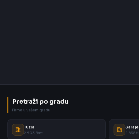
Pretraži po gradu
Firme u vašem gradu
Tuzla
Saraje
2.903 firmi
2.838 fi