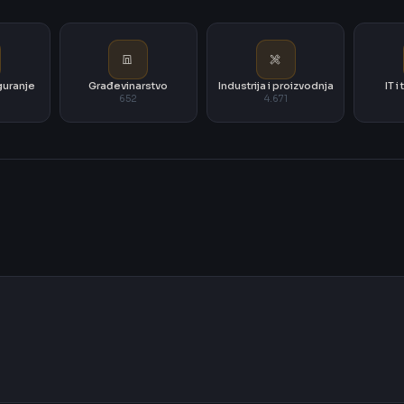
iguranje
Građevinarstvo
Industrija i proizvodnja
IT 
652
4.671