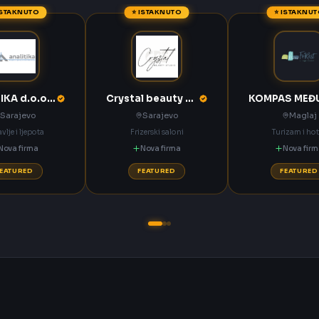
ISTAKNUTO
⭐ ISTAKNUTO
⭐ ISTAKNU
ANALITIKA d.o.o. Sarajevo
Crystal beauty studio Sarajevo
Sarajevo
Sarajevo
Maglaj
vlje i ljepota
Frizerski saloni
Turizam i hot
Nova firma
Nova firma
Nova fir
FEATURED
FEATURED
FEATURED