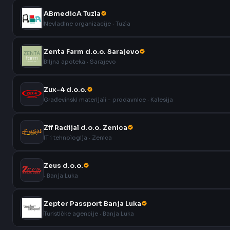
ABmedicA Tuzla
Nevladine organizacije · Tuzla
Zenta Farm d.o.o. Sarajevo
Biljna apoteka · Sarajevo
Zux-4 d.o.o.
Građevinski materijali - prodavnice · Kalesija
Zff Radijal d.o.o. Zenica
IT i tehnologija · Zenica
Zeus d.o.o.
· Banja Luka
Zepter Passport Banja Luka
Turističke agencije · Banja Luka