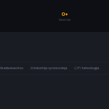
0+
Recenzija
Građevinarstvo
Industrija i proizvodnja
IT i tehnologija