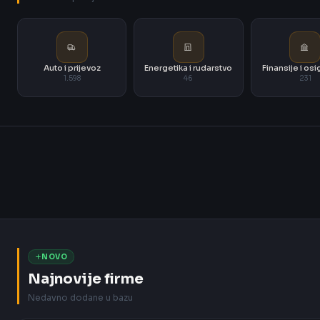
Auto i prijevoz
Energetika i rudarstvo
Finansije i os
1.598
46
231
NOVO
Najnovije firme
Nedavno dodane u bazu