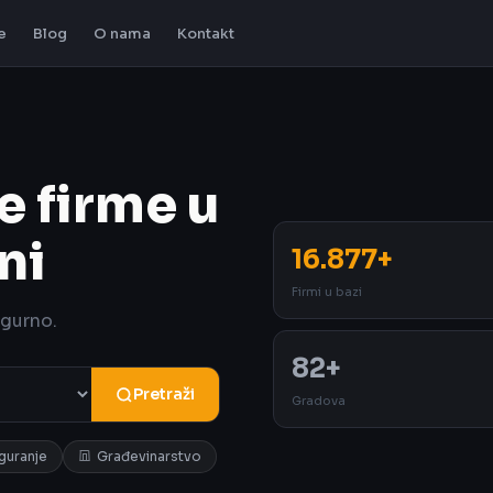
e
Blog
O nama
Kontakt
e firme u
ni
16.877+
Firmi u bazi
igurno.
82+
Pretraži
Gradova
iguranje
Građevinarstvo