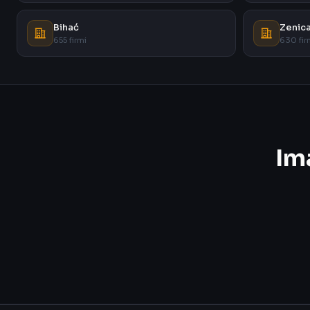
Bihać
Zenic
655 firmi
630 fir
Im