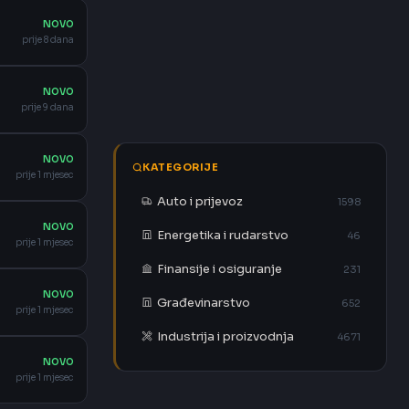
NOVO
prije 8 dana
NOVO
prije 9 dana
NOVO
KATEGORIJE
prije 1 mjesec
Auto i prijevoz
1598
NOVO
Energetika i rudarstvo
46
prije 1 mjesec
Finansije i osiguranje
231
NOVO
Građevinarstvo
652
prije 1 mjesec
Industrija i proizvodnja
4671
NOVO
prije 1 mjesec