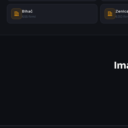
Bihać
Zenic
655 firmi
630 fir
Im