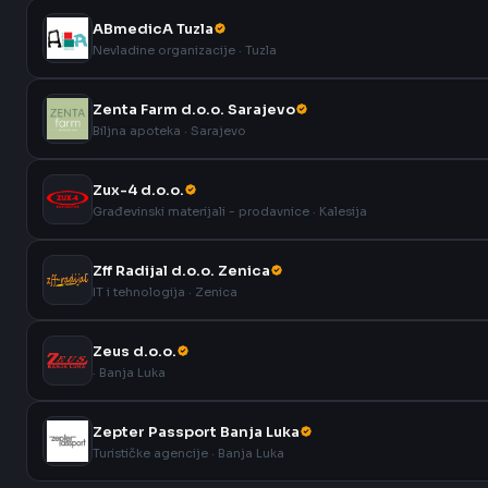
ABmedicA Tuzla
Nevladine organizacije · Tuzla
Zenta Farm d.o.o. Sarajevo
Biljna apoteka · Sarajevo
Zux-4 d.o.o.
Građevinski materijali - prodavnice · Kalesija
Zff Radijal d.o.o. Zenica
IT i tehnologija · Zenica
Zeus d.o.o.
· Banja Luka
Zepter Passport Banja Luka
Turističke agencije · Banja Luka