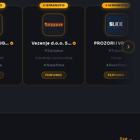
TO
⭐ ISTAKNUTO
⭐ ISTAKNUTO
KOMPAS MEĐUGORJE d.d. Međugorje
Vezenje d.o.o. Sarajevo
PROZORI I VRATA Sučić Nova Bila
Sarajevo
Travnik
eli
Industrija i proizvodnja
Usluge
ma
Nova firma
Nova firma
FEATURED
FEATURED
Sve →