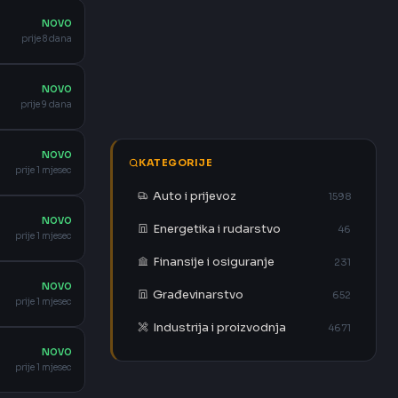
NOVO
prije 8 dana
NOVO
prije 9 dana
NOVO
KATEGORIJE
prije 1 mjesec
Auto i prijevoz
1598
NOVO
Energetika i rudarstvo
46
prije 1 mjesec
Finansije i osiguranje
231
NOVO
Građevinarstvo
652
prije 1 mjesec
Industrija i proizvodnja
4671
NOVO
prije 1 mjesec