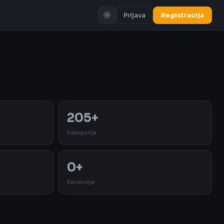
Prijava
Registracija
Oglas
205+
Kategorija
0+
Recenzija