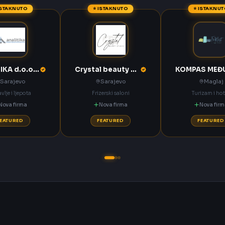
ISTAKNUTO
⭐ ISTAKNUTO
⭐ ISTAKNU
ANALITIKA d.o.o. Sarajevo
Crystal beauty studio Sarajevo
Sarajevo
Sarajevo
Maglaj
vlje i ljepota
Frizerski saloni
Turizam i hot
Nova firma
Nova firma
Nova fir
FEATURED
FEATURED
FEATURED