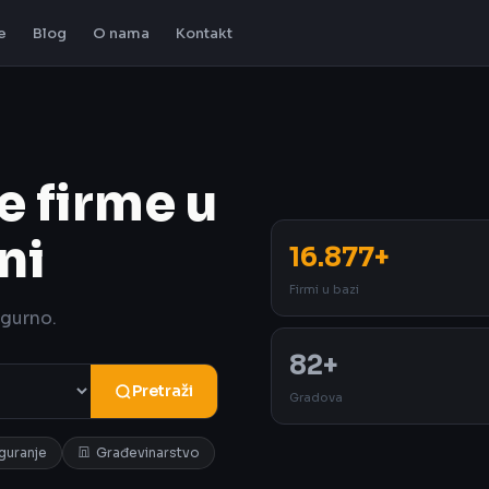
e
Blog
O nama
Kontakt
e firme u
ni
16.877+
Firmi u bazi
igurno.
82+
Pretraži
Gradova
iguranje
Građevinarstvo