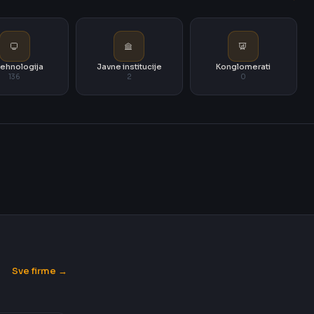
i tehnologija
Javne institucije
Konglomerati
136
2
0
Sve firme →