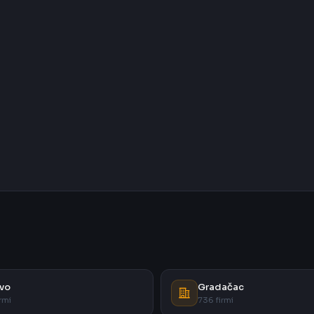
vo
Gradačac
rmi
736 firmi