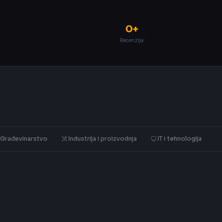
0+
Recenzija
Građevinarstvo
Industrija i proizvodnja
IT i tehnologija