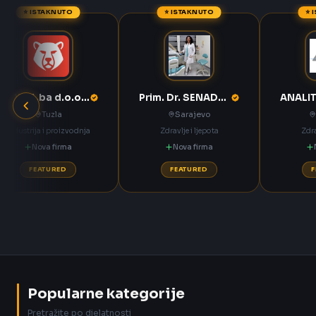
⭐ ISTAKNUTO
⭐ ISTAKNUTO
⭐ 
ANNOA.ba d.o.o. Tuzla
Prim. Dr. SENADETA OMERBAŠIĆ STOMATOLOŠKA ORDINACIJA
Tuzla
Sarajevo
Industrija i proizvodnja
Zdravlje i ljepota
Zdra
Nova firma
Nova firma
FEATURED
FEATURED
Popularne kategorije
Pretražite po djelatnosti