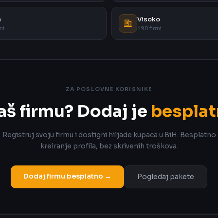
a
Visoko
mi
498 firmi
ZA POSLOVNE KORISNIKE
aš firmu? Dodaj je
besplat
Registruj svoju firmu i dostigni hiljade kupaca u BiH. Besplatno
kreiranje profila, bez skrivenih troškova.
Dodaj firmu besplatno →
Pogledaj pakete