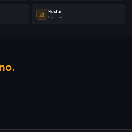
Mostar
465 firmi
no.