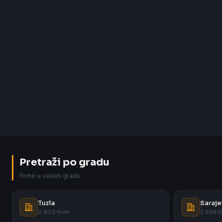
Pretraži po gradu
Firme u vašem gradu
Tuzla
Saraje
2.903 firmi
2.838 fi