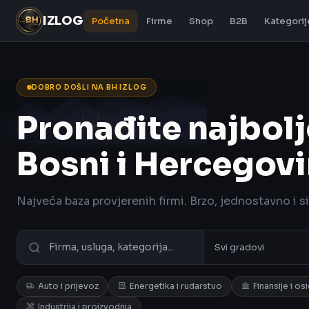
IZLOG
Početna
Firme
Shop
B2B
Kategorij
DOBRO DOŠLI NA BH IZLOG
Pronađite najbolj
Bosni i Hercegovi
Najveća baza provjerenih firmi. Brzo, jednostavno i s
Auto i prijevoz
Energetika i rudarstvo
Finansije i os
Industrija i proizvodnja