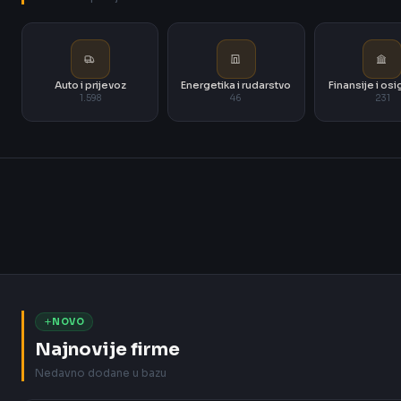
Auto i prijevoz
Energetika i rudarstvo
Finansije i os
1.598
46
231
NOVO
Najnovije firme
Nedavno dodane u bazu