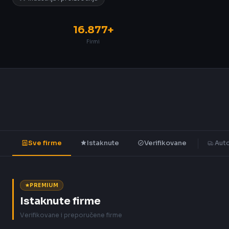
16.877+
Firmi
Sve firme
Istaknute
Verifikovane
Auto
PREMIUM
Istaknute firme
Verifikovane i preporučene firme