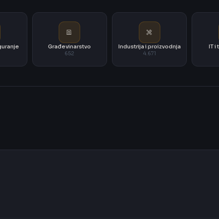
iguranje
Građevinarstvo
Industrija i proizvodnja
IT 
652
4.671