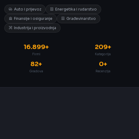
Auto i prijevoz
Energetika i rudarstvo
Finansije i osiguranje
Građevinarstvo
Industrija i proizvodnja
16.899+
209+
Firmi
Kategorija
82+
0+
Gradova
Recenzija