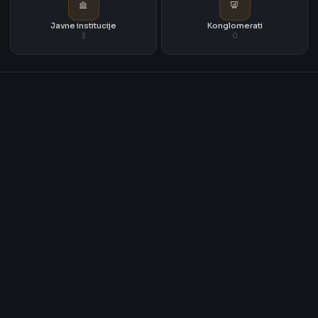
Javne institucije
Konglomerati
3
0