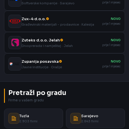
prije 1 mjesec
Softverske kompanije · Sarajevo
Zux-4 d.o.o.
NOVO
prije 1 mjesec
Građevinski materijali - prodavnice · Kalesija
Zuteks d.o.o. Jelah
NOVO
prije 1 mjesec
Drvoprerada i namještaj · Jelah
Zupanija posavska
NOVO
prije 1 mjesec
Javne institucije · Orašje
Pretraži po gradu
Firme u vašem gradu
Tuzla
Sarajevo
2.903 firmi
2.843 firmi