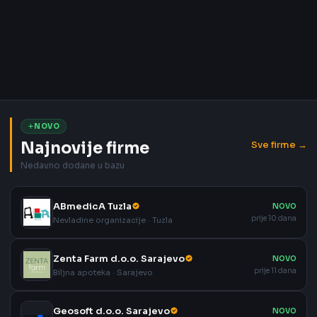
NOVO
Najnovije firme
Sve firme →
Nedavno dodane u bazu
ABmedicA Tuzla
NOVO
prije 10 dana
Nevladine organizacije · Tuzla
Zenta Farm d.o.o. Sarajevo
NOVO
prije 11 dana
Biljna apoteka · Sarajevo
Geosoft d.o.o. Sarajevo
NOVO