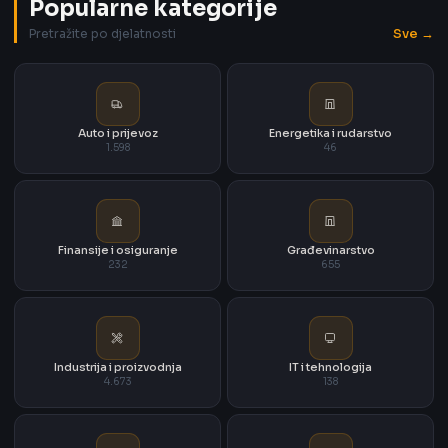
Popularne kategorije
Sve →
Pretražite po djelatnosti
Auto i prijevoz
Energetika i rudarstvo
1.598
46
Finansije i osiguranje
Građevinarstvo
232
655
Industrija i proizvodnja
IT i tehnologija
4.673
138