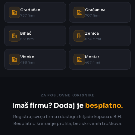
Gradačac
Gračanica
737 firmi
707 firmi
Bihać
Zenica
655 firmi
630 firmi
Visoko
Mostar
498 firmi
467 firmi
ZA POSLOVNE KORISNIKE
Imaš firmu? Dodaj je
besplatno.
Registruj svoju firmu i dostigni hiljade kupaca u BiH.
Besplatno kreiranje profila, bez skrivenih troškova.