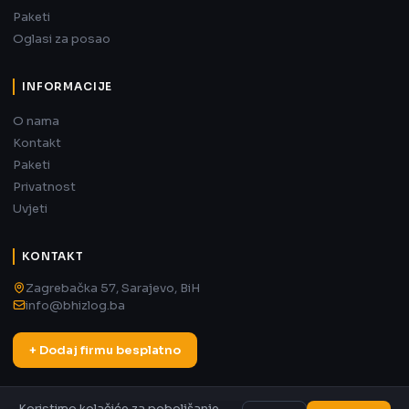
Paketi
Oglasi za posao
INFORMACIJE
O nama
Kontakt
Paketi
Privatnost
Uvjeti
KONTAKT
Zagrebačka 57, Sarajevo, BiH
info@bhizlog.ba
+ Dodaj firmu besplatno
Koristimo kolačiće za poboljšanje