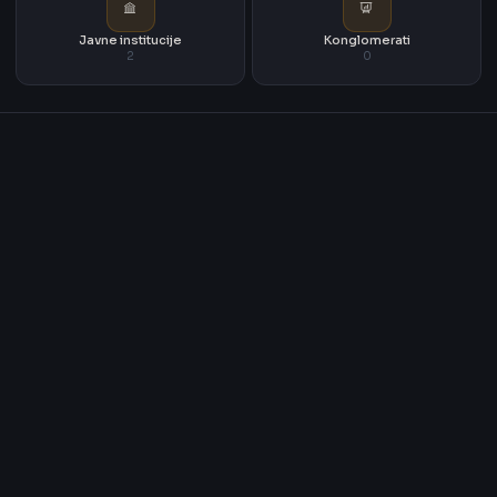
Javne institucije
Konglomerati
2
0