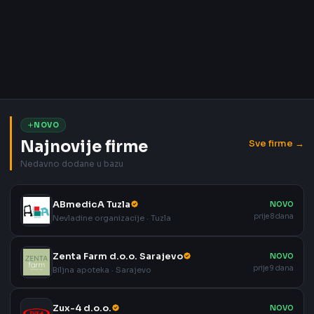
NOVO
Najnovije firme
Sve firme →
Nedavno dodane u bazu
ABmedicA Tuzla
NOVO
prije 8 dana
Nevladine organizacije · Tuzla
Zenta Farm d.o.o. Sarajevo
NOVO
prije 9 dana
Biljna apoteka · Sarajevo
Zux-4 d.o.o.
NOVO