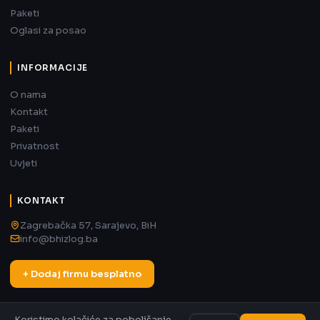
Paketi
Oglasi za posao
INFORMACIJE
O nama
Kontakt
Paketi
Privatnost
Uvjeti
KONTAKT
Zagrebačka 57, Sarajevo, BiH
info@bhizlog.ba
+ Dodaj firmu besplatno
Koristimo kolačiće za poboljšanje