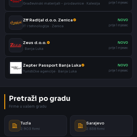
prije 1 mjesec
Građevinski materijali - prodavnice · Kalesija
Zff Radijal d.o.o. Zenica
NOVO
prije 1 mjesec
IT i tehnologija · Zenica
Zeus d.o.o.
NOVO
prije 1 mjesec
· Banja Luka
Zepter Passport Banja Luka
NOVO
prije 1 mjesec
Turističke agencije · Banja Luka
Pretraži po gradu
Firme u vašem gradu
Tuzla
Sarajevo
2.903 firmi
2.838 firmi