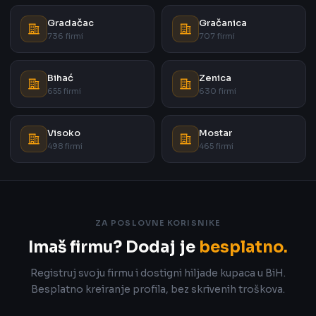
Gradačac
Gračanica
736 firmi
707 firmi
Bihać
Zenica
655 firmi
630 firmi
Visoko
Mostar
498 firmi
465 firmi
ZA POSLOVNE KORISNIKE
Imaš firmu? Dodaj je
besplatno.
Registruj svoju firmu i dostigni hiljade kupaca u BiH.
Besplatno kreiranje profila, bez skrivenih troškova.