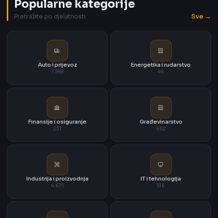
Popularne kategorije
Sve →
Pretražite po djelatnosti
Auto i prijevoz
Energetika i rudarstvo
1.598
46
Finansije i osiguranje
Građevinarstvo
231
652
Industrija i proizvodnja
IT i tehnologija
4.671
136