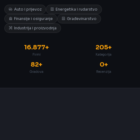
Auto i prijevoz
Energetika i rudarstvo
Finansije i osiguranje
Građevinarstvo
Industrija i proizvodnja
16.877+
205+
Firmi
Kategorija
82+
0+
Gradova
Recenzija