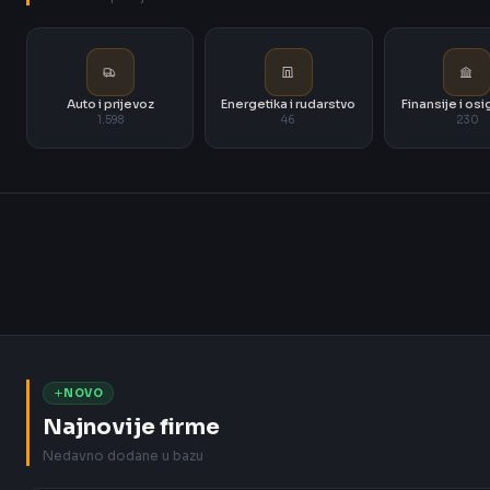
Auto i prijevoz
Energetika i rudarstvo
Finansije i os
1.598
46
230
NOVO
Najnovije firme
Nedavno dodane u bazu