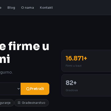
e
Blog
O nama
Kontakt
e firme u
ni
16.871+
Firmi u bazi
igurno.
82+
Pretraži
Gradova
iguranje
Građevinarstvo