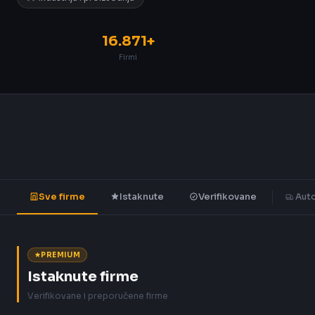
16.871+
Firmi
Sve firme
Istaknute
Verifikovane
Auto
PREMIUM
Istaknute firme
Verifikovane i preporučene firme