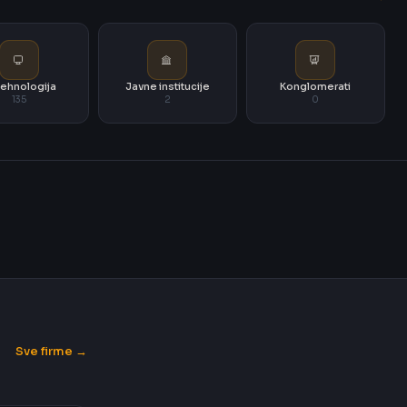
i tehnologija
Javne institucije
Konglomerati
135
2
0
Sve firme →