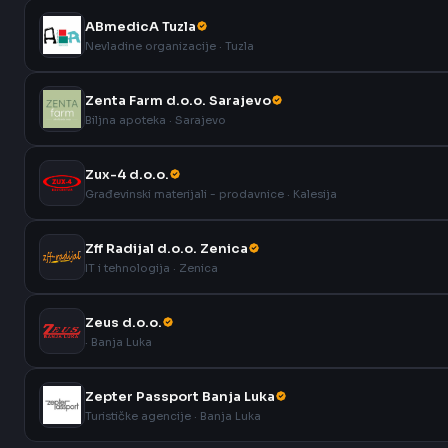
ABmedicA Tuzla
Nevladine organizacije · Tuzla
Zenta Farm d.o.o. Sarajevo
Biljna apoteka · Sarajevo
Zux-4 d.o.o.
Građevinski materijali - prodavnice · Kalesija
Zff Radijal d.o.o. Zenica
IT i tehnologija · Zenica
Zeus d.o.o.
· Banja Luka
Zepter Passport Banja Luka
Turističke agencije · Banja Luka