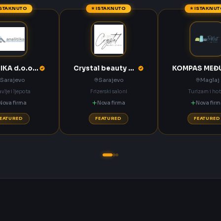
ISTAKNUTO
⭐ ISTAKNUTO
⭐ ISTAKNU
ANALITIKA d.o.o. Sarajevo
Crystal beauty studio Sarajevo
Sarajevo
Sarajevo
Maglaj
vlje i ljepota
Frizerski saloni
Turizam i hot
Nova firma
Nova firma
Nova fir
FEATURED
FEATURED
FEATURED