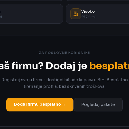
a
Visoko
mi
497 firmi
ZA POSLOVNE KORISNIKE
aš firmu? Dodaj je
besplat
Registruj svoju firmu i dostigni hiljade kupaca u BiH. Besplatno
kreiranje profila, bez skrivenih troškova.
Dodaj firmu besplatno →
Pogledaj pakete