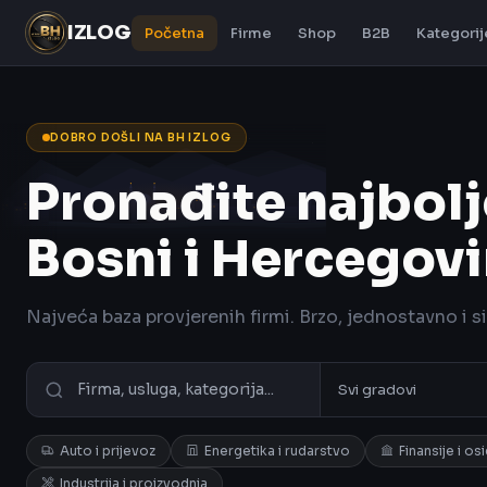
IZLOG
Početna
Firme
Shop
B2B
Kategorij
DOBRO DOŠLI NA BH IZLOG
Pronađite najbolj
Bosni i Hercegovi
Najveća baza provjerenih firmi. Brzo, jednostavno i s
Auto i prijevoz
Energetika i rudarstvo
Finansije i os
Industrija i proizvodnja