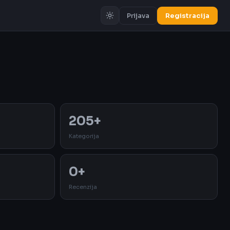
Prijava
Registracija
Oglas
205+
Kategorija
0+
Recenzija