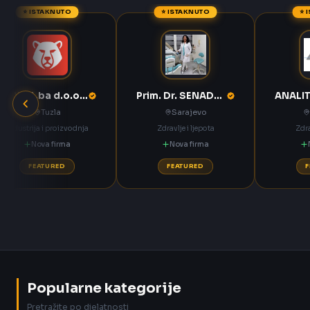
⭐ ISTAKNUTO
⭐ ISTAKNUTO
⭐ 
ANNOA.ba d.o.o. Tuzla
Prim. Dr. SENADETA OMERBAŠIĆ STOMATOLOŠKA ORDINACIJA
Tuzla
Sarajevo
Industrija i proizvodnja
Zdravlje i ljepota
Zdra
Nova firma
Nova firma
FEATURED
FEATURED
Popularne kategorije
Pretražite po djelatnosti