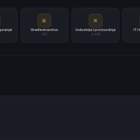
iguranje
Građevinarstvo
Industrija i proizvodnja
IT 
651
4.668