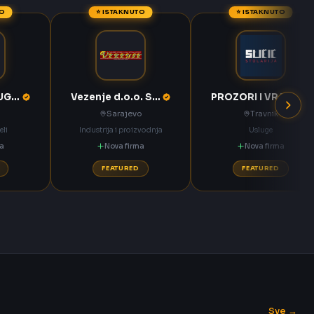
TO
⭐ ISTAKNUTO
⭐ ISTAKNUTO
KOMPAS MEĐUGORJE d.d. Međugorje
Vezenje d.o.o. Sarajevo
PROZORI I VRATA Sučić Nova Bila
Sarajevo
Travnik
eli
Industrija i proizvodnja
Usluge
ma
Nova firma
Nova firma
FEATURED
FEATURED
Sve →