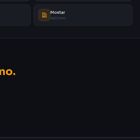
Mostar
465 firmi
no.