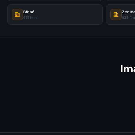
Bihać
Zenic
655 firmi
629 fir
Im