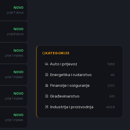
NOVO
prije 7 dana
NOVO
prije 8 dana
NOVO
KATEGORIJE
prije 1 mjesec
Auto i prijevoz
1598
NOVO
Energetika i rudarstvo
46
prije 1 mjesec
Finansije i osiguranje
230
NOVO
Građevinarstvo
651
prije 1 mjesec
Industrija i proizvodnja
4668
NOVO
prije 1 mjesec