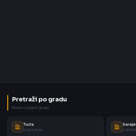
Pretraži po gradu
Firme u vašem gradu
Tuzla
Saraje
2.903 firmi
2.838 fi