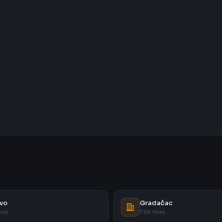
vo
Gradačac
rmi
736 firmi