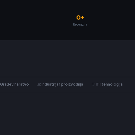
0+
Recenzija
Građevinarstvo
Industrija i proizvodnja
IT i tehnologija