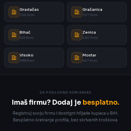
Gradačac
Gračanica
736 firmi
707 firmi
Bihać
Zenica
655 firmi
630 firmi
Visoko
Mostar
498 firmi
467 firmi
ZA POSLOVNE KORISNIKE
Imaš firmu? Dodaj je
besplatno.
Registruj svoju firmu i dostigni hiljade kupaca u BiH.
Besplatno kreiranje profila, bez skrivenih troškova.