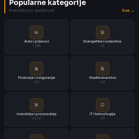
Popularne kategorije
Sve →
Pretražite po djelatnosti
Auto i prijevoz
Energetika i rudarstvo
1.598
46
Finansije i osiguranje
Građevinarstvo
231
653
Industrija i proizvodnja
IT i tehnologija
4.672
137