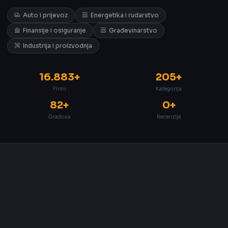
Auto i prijevoz
Energetika i rudarstvo
Finansije i osiguranje
Građevinarstvo
Industrija i proizvodnja
16.883+
205+
Firmi
Kategorija
82+
0+
Gradova
Recenzija