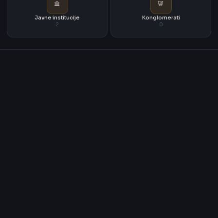
Javne institucije
Konglomerati
2
0