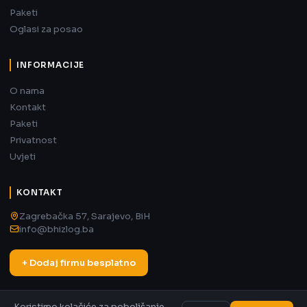
Paketi
Oglasi za posao
INFORMACIJE
O nama
Kontakt
Paketi
Privatnost
Uvjeti
KONTAKT
Zagrebačka 57, Sarajevo, BiH
info@bhizlog.ba
+ Dodaj firmu besplatno
Koristimo kolačiće za poboljšanje