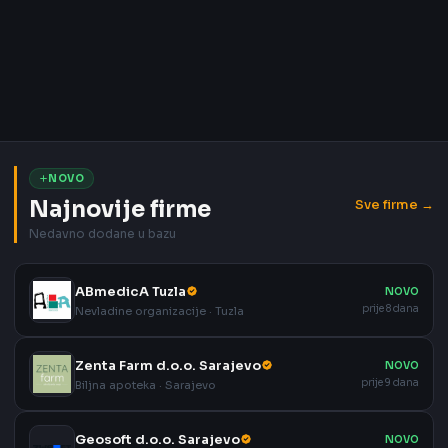
NOVO
Najnovije firme
Sve firme →
Nedavno dodane u bazu
ABmedicA Tuzla
NOVO
prije 8 dana
Nevladine organizacije · Tuzla
Zenta Farm d.o.o. Sarajevo
NOVO
prije 9 dana
Biljna apoteka · Sarajevo
Geosoft d.o.o. Sarajevo
NOVO