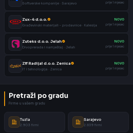
prije 1 mjesec
Softverske kompanije · Sarajevo
Zux-4 d.o.o.
NOVO
prije 1 mjesec
Građevinski materijali - prodavnice · Kalesija
Zuteks d.o.o. Jelah
NOVO
prije 1 mjesec
Drvoprerada i namještaj · Jelah
Zff Radijal d.o.o. Zenica
NOVO
prije 1 mjesec
IT i tehnologija · Zenica
Pretraži po gradu
Firme u vašem gradu
Tuzla
Sarajevo
2.903 firmi
2.839 firmi