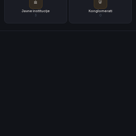
Javne institucije
Konglomerati
3
0