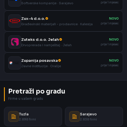
prije 1 mjesec
Softverske kompanije · Sarajevo
Zux-4 d.o.o.
NOVO
prije 1 mjesec
Građevinski materijali - prodavnice · Kalesija
Zuteks d.o.o. Jelah
NOVO
prije 1 mjesec
Drvoprerada i namještaj · Jelah
Zupanija posavska
NOVO
prije 1 mjesec
Javne institucije · Orašje
Pretraži po gradu
Firme u vašem gradu
Tuzla
Sarajevo
2.898 firmi
2.838 firmi