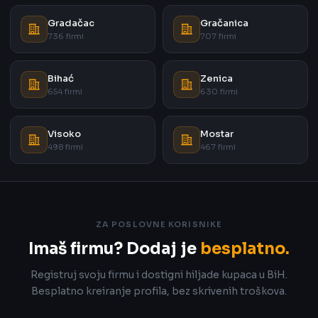
Gradačac
Gračanica
736 firmi
707 firmi
Bihać
Zenica
654 firmi
630 firmi
Visoko
Mostar
498 firmi
467 firmi
ZA POSLOVNE KORISNIKE
Imaš firmu? Dodaj je
besplatno.
Registruj svoju firmu i dostigni hiljade kupaca u BiH.
Besplatno kreiranje profila, bez skrivenih troškova.