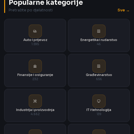
Popularne kategorije
Sve →
Pretražite po djelatnosti
Auto i prijevoz
Energetika i rudarstvo
1.595
46
Finansije i osiguranje
Građevinarstvo
232
656
Industrija i proizvodnja
IT i tehnologija
4.662
139