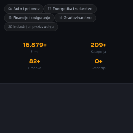
Auto i prijevoz
Energetika i rudarstvo
Finansije i osiguranje
Građevinarstvo
Industrija i proizvodnja
16.879+
209+
Firmi
Kategorija
82+
0+
Gradova
Recenzija