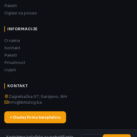
Paketi
Oglasi za posao
INFORMACIJE
O nama
Kontakt
Paketi
Privatnost
Uvjeti
KONTAKT
Zagrebačka 57, Sarajevo, BiH
info@bhizlog.ba
+ Dodaj firmu besplatno
Koristimo kolačiće za poboljšanje