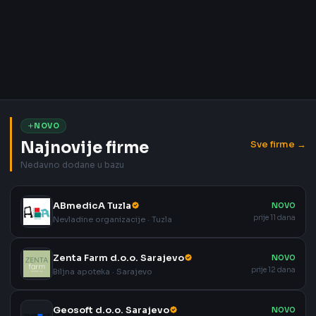
NOVO
Najnovije firme
Sve firme →
Nedavno dodane u bazu
ABmedicA Tuzla
NOVO
prije 11 dana
Nevladine organizacije · Tuzla
Zenta Farm d.o.o. Sarajevo
NOVO
prije 12 dana
Biljna apoteka · Sarajevo
Geosoft d.o.o. Sarajevo
NOVO