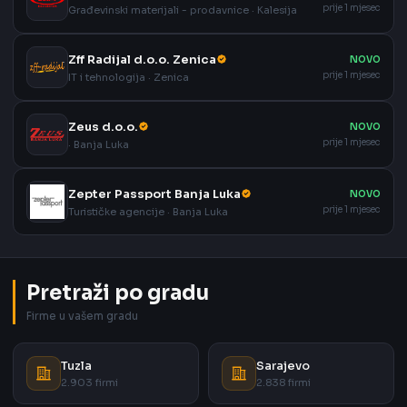
prije 1 mjesec
Građevinski materijali - prodavnice · Kalesija
Zff Radijal d.o.o. Zenica
NOVO
prije 1 mjesec
IT i tehnologija · Zenica
Zeus d.o.o.
NOVO
prije 1 mjesec
· Banja Luka
Zepter Passport Banja Luka
NOVO
prije 1 mjesec
Turističke agencije · Banja Luka
Pretraži po gradu
Firme u vašem gradu
Tuzla
Sarajevo
2.903 firmi
2.838 firmi