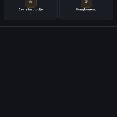
Javne institucije
Konglomerati
2
0