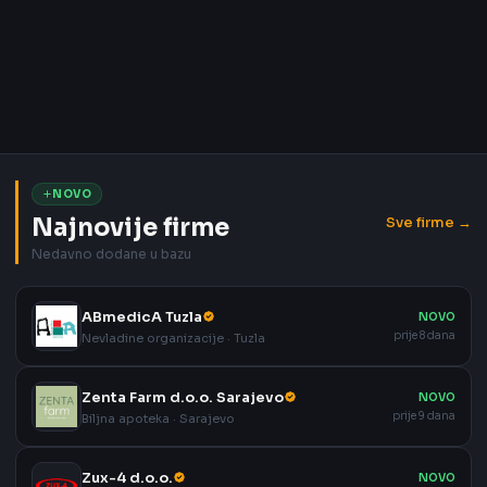
NOVO
Najnovije firme
Sve firme →
Nedavno dodane u bazu
ABmedicA Tuzla
NOVO
prije 8 dana
Nevladine organizacije · Tuzla
Zenta Farm d.o.o. Sarajevo
NOVO
prije 9 dana
Biljna apoteka · Sarajevo
Zux-4 d.o.o.
NOVO