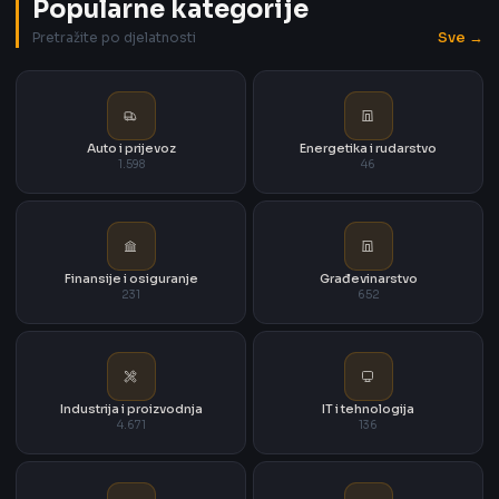
Popularne kategorije
Sve →
Pretražite po djelatnosti
Auto i prijevoz
Energetika i rudarstvo
1.598
46
Finansije i osiguranje
Građevinarstvo
231
652
Industrija i proizvodnja
IT i tehnologija
4.671
136