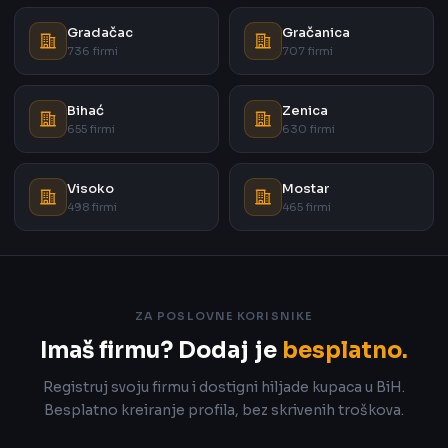
Gradačac
Gračanica
736 firmi
707 firmi
Bihać
Zenica
655 firmi
630 firmi
Visoko
Mostar
498 firmi
465 firmi
ZA POSLOVNE KORISNIKE
Imaš firmu? Dodaj je
besplatno.
Registruj svoju firmu i dostigni hiljade kupaca u BiH.
Besplatno kreiranje profila, bez skrivenih troškova.