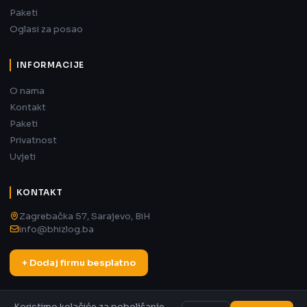
Paketi
Oglasi za posao
INFORMACIJE
O nama
Kontakt
Paketi
Privatnost
Uvjeti
KONTAKT
Zagrebačka 57, Sarajevo, BiH
info@bhizlog.ba
+ Dodaj firmu besplatno
Koristimo kolačiće za poboljšanje