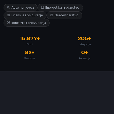
Auto i prijevoz
Energetika i rudarstvo
Finansije i osiguranje
Građevinarstvo
Industrija i proizvodnja
16.877+
205+
Firmi
Kategorija
82+
0+
Gradova
Recenzija