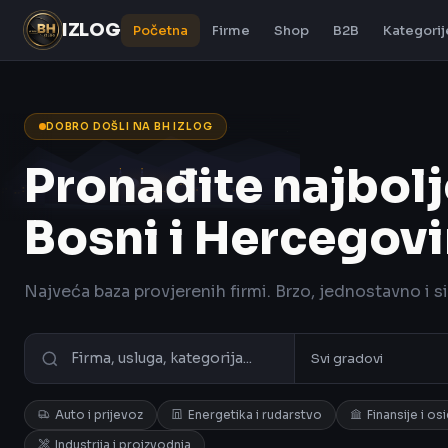
IZLOG
Početna
Firme
Shop
B2B
Kategorij
DOBRO DOŠLI NA BH IZLOG
Pronađite najbolj
Bosni i Hercegovi
Najveća baza provjerenih firmi. Brzo, jednostavno i s
Auto i prijevoz
Energetika i rudarstvo
Finansije i os
Industrija i proizvodnja