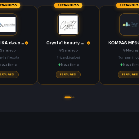
ISTAKNUTO
⭐ ISTAKNUTO
⭐ ISTAKNU
ANALITIKA d.o.o. Sarajevo
Crystal beauty studio Sarajevo
Sarajevo
Sarajevo
Maglaj
vlje i ljepota
Frizerski saloni
Turizam i hot
Nova firma
Nova firma
Nova fir
FEATURED
FEATURED
FEATURED