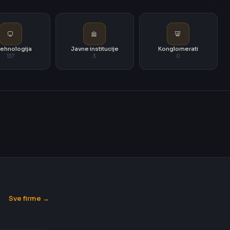
i tehnologija
Javne institucije
Konglomerati
137
3
0
Sve firme →