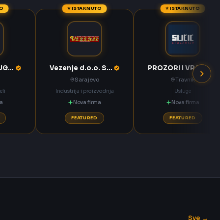
TO
⭐ ISTAKNUTO
⭐ ISTAKNUTO
KOMPAS MEĐUGORJE d.d. Međugorje
Vezenje d.o.o. Sarajevo
PROZORI I VRATA Sučić Nova Bila
Sarajevo
Travnik
eli
Industrija i proizvodnja
Usluge
ma
Nova firma
Nova firma
FEATURED
FEATURED
Sve →