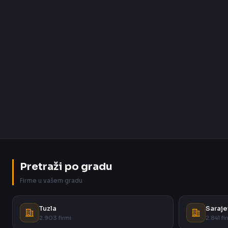
Pretraži po gradu
Firme u vašem gradu
Tuzla
Saraje
2.903 firmi
2.841 fi