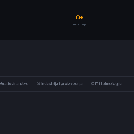
0+
Recenzija
Građevinarstvo
Industrija i proizvodnja
IT i tehnologija