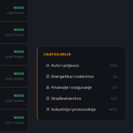
NOVO
prije 9 dana
NOVO
prije 10 dana
NOVO
KATEGORIJE
prije 1 mjesec
Auto i prijevoz
1598
NOVO
Energetika i rudarstvo
46
prije 1 mjesec
Finansije i osiguranje
231
NOVO
Građevinarstvo
653
prije 1 mjesec
Industrija i proizvodnja
4672
NOVO
prije 1 mjesec