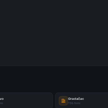
vo
Gradačac
rmi
736 firmi