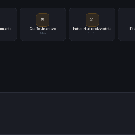
iguranje
Građevinarstvo
Industrija i proizvodnja
IT 
653
4.672