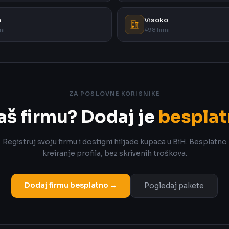
a
Visoko
mi
498 firmi
ZA POSLOVNE KORISNIKE
aš firmu? Dodaj je
besplat
Registruj svoju firmu i dostigni hiljade kupaca u BiH. Besplatno
kreiranje profila, bez skrivenih troškova.
Dodaj firmu besplatno →
Pogledaj pakete