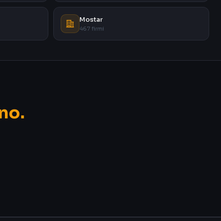
Mostar
467 firmi
no.