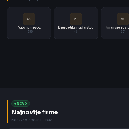
Auto i prijevoz
Energetika i rudarstvo
Finansije i os
1.598
46
231
NOVO
Najnovije firme
Nedavno dodane u bazu