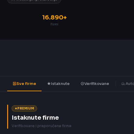
16.890+
Firmi
Sve firme
Istaknute
Verifikovane
Auto
PREMIUM
Istaknute firme
Verifikovane i preporučene firme