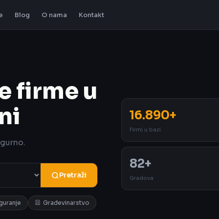
e
Blog
O nama
Kontakt
e firme u
ni
16.890+
Firmi u bazi
igurno.
82+
Pretraži
Gradova
iguranje
Građevinarstvo