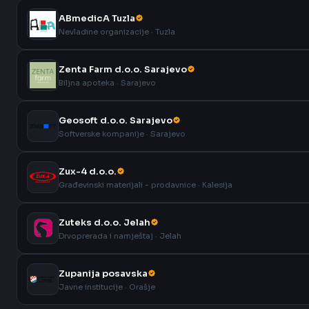
ABmedicA Tuzla
Nevladine organizacije · Tuzla
Zenta Farm d.o.o. Sarajevo
Biljna apoteka · Sarajevo
Geosoft d.o.o. Sarajevo
Softverske kompanije · Sarajevo
Zux-4 d.o.o.
Građevinski materijali - prodavnice · Kalesija
Zuteks d.o.o. Jelah
Drvoprerada i namještaj · Jelah
Zupanija posavska
Javne institucije · Orašje