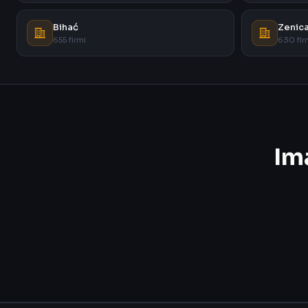
Bihać
Zenic
655 firmi
630 fir
Im