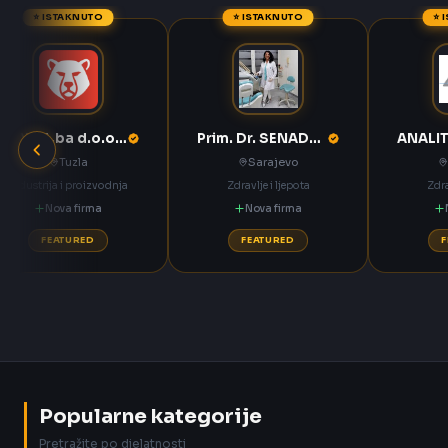
⭐ ISTAKNUTO
⭐ ISTAKNUTO
⭐ 
ANNOA.ba d.o.o. Tuzla
Prim. Dr. SENADETA OMERBAŠIĆ STOMATOLOŠKA ORDINACIJA
Tuzla
Sarajevo
Industrija i proizvodnja
Zdravlje i ljepota
Zdra
Nova firma
Nova firma
FEATURED
FEATURED
Popularne kategorije
Pretražite po djelatnosti