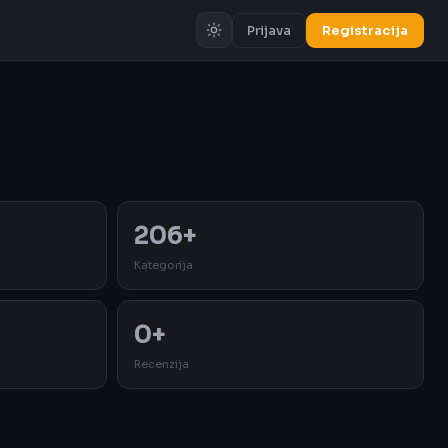
Prijava
Registracija
Oglas
206+
Kategorija
0+
Recenzija