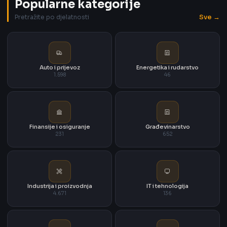
Popularne kategorije
Sve →
Pretražite po djelatnosti
Auto i prijevoz
Energetika i rudarstvo
1.598
46
Finansije i osiguranje
Građevinarstvo
231
652
Industrija i proizvodnja
IT i tehnologija
4.671
136