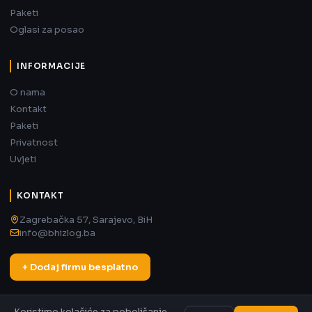
Paketi
Oglasi za posao
INFORMACIJE
O nama
Kontakt
Paketi
Privatnost
Uvjeti
KONTAKT
Zagrebačka 57, Sarajevo, BiH
info@bhizlog.ba
+ Dodaj firmu besplatno
Koristimo kolačiće za poboljšanje