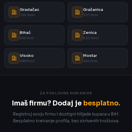
Gradačac
Gračanica
736 firmi
707 firmi
Bihać
Zenica
655 firmi
630 firmi
Visoko
Mostar
498 firmi
465 firmi
ZA POSLOVNE KORISNIKE
Imaš firmu? Dodaj je
besplatno.
Registruj svoju firmu i dostigni hiljade kupaca u BiH.
Besplatno kreiranje profila, bez skrivenih troškova.