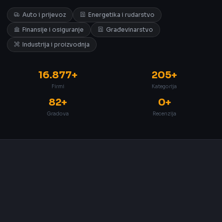
Auto i prijevoz
Energetika i rudarstvo
Finansije i osiguranje
Građevinarstvo
Industrija i proizvodnja
16.877+
205+
Firmi
Kategorija
82+
0+
Gradova
Recenzija