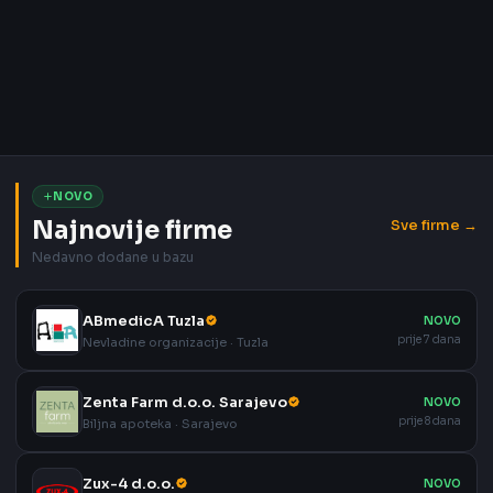
NOVO
Najnovije firme
Sve firme →
Nedavno dodane u bazu
ABmedicA Tuzla
NOVO
prije 7 dana
Nevladine organizacije · Tuzla
Zenta Farm d.o.o. Sarajevo
NOVO
prije 8 dana
Biljna apoteka · Sarajevo
Zux-4 d.o.o.
NOVO