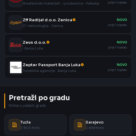
prije 1 mjesec
Građevinski materijali - prodavnice · Kalesija
Zff Radijal d.o.o. Zenica
NOVO
prije 1 mjesec
IT i tehnologija · Zenica
Zeus d.o.o.
NOVO
prije 1 mjesec
· Banja Luka
Zepter Passport Banja Luka
NOVO
prije 1 mjesec
Turističke agencije · Banja Luka
Pretraži po gradu
Firme u vašem gradu
Tuzla
Sarajevo
2.903 firmi
2.838 firmi