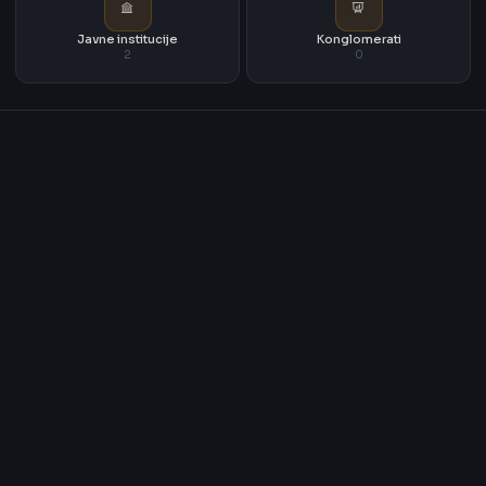
Javne institucije
Konglomerati
2
0