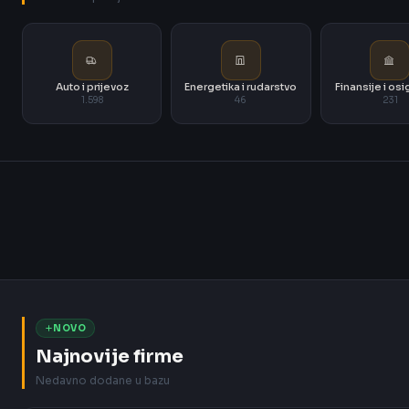
Auto i prijevoz
Energetika i rudarstvo
Finansije i os
1.598
46
231
NOVO
Najnovije firme
Nedavno dodane u bazu