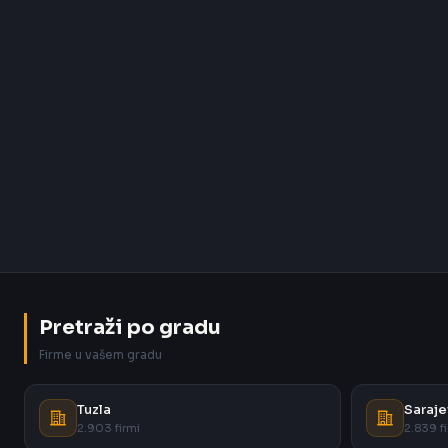
Pretraži po gradu
Firme u vašem gradu
Tuzla
Saraje
2.903 firmi
2.839 fi