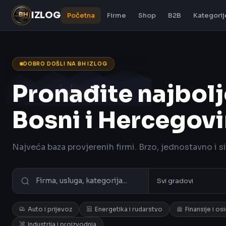
IZLOG
Početna
Firme
Shop
B2B
Kategorij
DOBRO DOŠLI NA BH IZLOG
Pronađite najbolj
Bosni i Hercegovi
Najveća baza provjerenih firmi. Brzo, jednostavno i s
Auto i prijevoz
Energetika i rudarstvo
Finansije i os
Industrija i proizvodnja