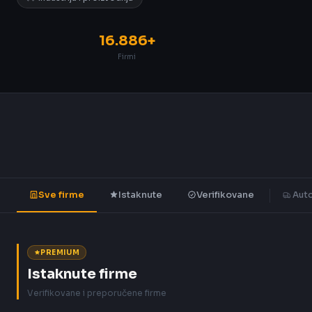
16.886+
Firmi
Sve firme
Istaknute
Verifikovane
Auto
PREMIUM
Istaknute firme
Verifikovane i preporučene firme