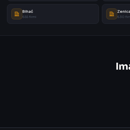
Bihać
Zenic
655 firmi
630 fir
Im