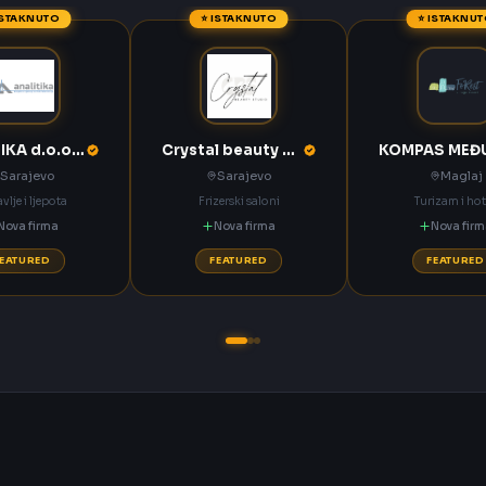
ISTAKNUTO
⭐ ISTAKNUTO
⭐ ISTAKNU
ANALITIKA d.o.o. Sarajevo
Crystal beauty studio Sarajevo
Sarajevo
Sarajevo
Maglaj
vlje i ljepota
Frizerski saloni
Turizam i hot
Nova firma
Nova firma
Nova fir
FEATURED
FEATURED
FEATURED