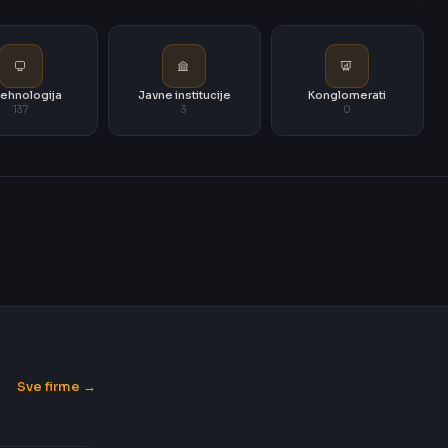
i tehnologija
Javne institucije
Konglomerati
137
3
0
Sve firme →