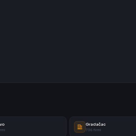
vo
Gradačac
rmi
736 firmi