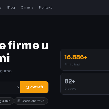
e
Blog
O nama
Kontakt
e firme u
ni
16.886+
Firmi u bazi
igurno.
82+
Pretraži
Gradova
iguranje
Građevinarstvo