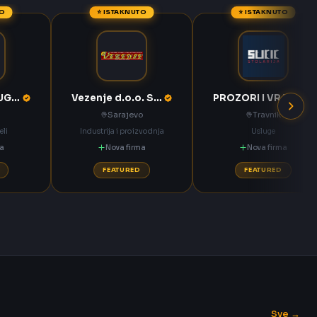
TO
⭐ ISTAKNUTO
⭐ ISTAKNUTO
KOMPAS MEĐUGORJE d.d. Međugorje
Vezenje d.o.o. Sarajevo
PROZORI I VRATA Sučić Nova Bila
Sarajevo
Travnik
eli
Industrija i proizvodnja
Usluge
ma
Nova firma
Nova firma
FEATURED
FEATURED
Sve →