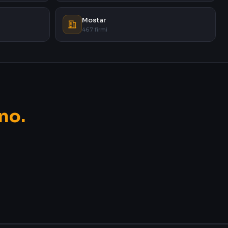
Mostar
467 firmi
no.