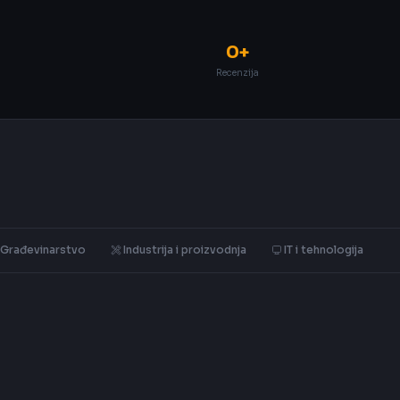
0+
Recenzija
Građevinarstvo
Industrija i proizvodnja
IT i tehnologija