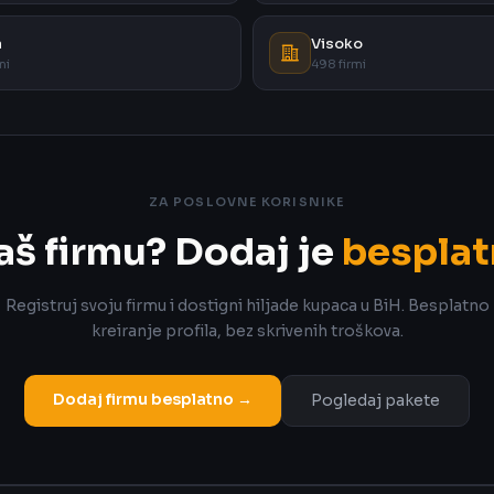
a
Visoko
mi
498 firmi
ZA POSLOVNE KORISNIKE
aš firmu? Dodaj je
besplat
Registruj svoju firmu i dostigni hiljade kupaca u BiH. Besplatno
kreiranje profila, bez skrivenih troškova.
Dodaj firmu besplatno →
Pogledaj pakete