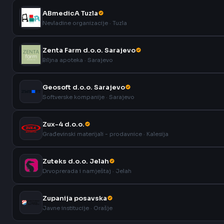
ABmedicA Tuzla
Nevladine organizacije · Tuzla
Zenta Farm d.o.o. Sarajevo
Biljna apoteka · Sarajevo
Geosoft d.o.o. Sarajevo
Softverske kompanije · Sarajevo
Zux-4 d.o.o.
Građevinski materijali - prodavnice · Kalesija
Zuteks d.o.o. Jelah
Drvoprerada i namještaj · Jelah
Zupanija posavska
Javne institucije · Orašje