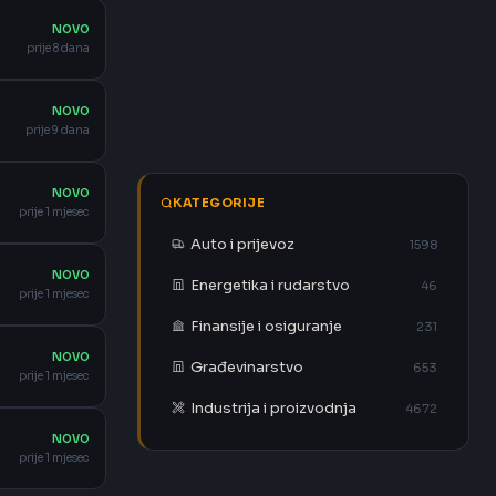
NOVO
prije 8 dana
NOVO
prije 9 dana
NOVO
KATEGORIJE
prije 1 mjesec
Auto i prijevoz
1598
NOVO
Energetika i rudarstvo
46
prije 1 mjesec
Finansije i osiguranje
231
NOVO
Građevinarstvo
653
prije 1 mjesec
Industrija i proizvodnja
4672
NOVO
prije 1 mjesec