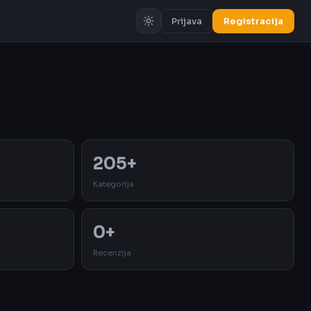
Prijava
Registracija
Oglas
205+
Kategorija
0+
Recenzija