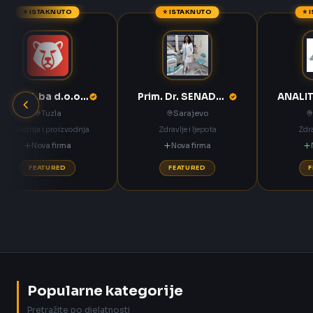
⭐ ISTAKNUTO
⭐ ISTAKNUTO
⭐ 
ANNOA.ba d.o.o. Tuzla
Prim. Dr. SENADETA OMERBAŠIĆ STOMATOLOŠKA ORDINACIJA
Tuzla
Sarajevo
Industrija i proizvodnja
Zdravlje i ljepota
Zdra
Nova firma
Nova firma
FEATURED
FEATURED
Popularne kategorije
Pretražite po djelatnosti