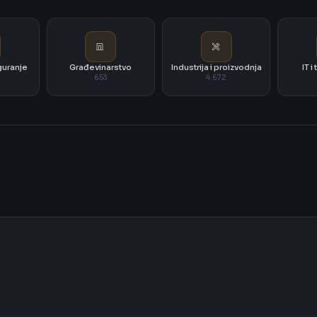
iguranje
Građevinarstvo
Industrija i proizvodnja
IT 
653
4.672