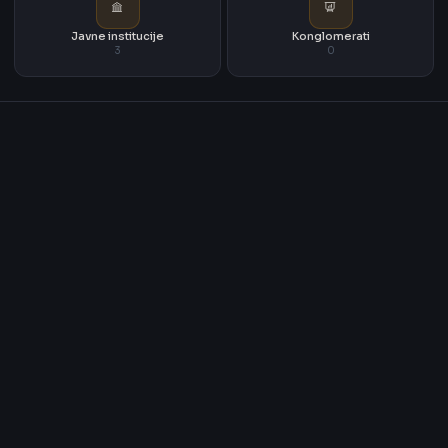
Javne institucije
Konglomerati
3
0