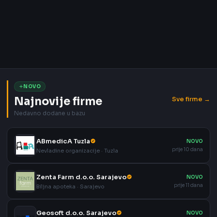
NOVO
Najnovije firme
Sve firme →
Nedavno dodane u bazu
ABmedicA Tuzla
NOVO
prije 10 dana
Nevladine organizacije · Tuzla
Zenta Farm d.o.o. Sarajevo
NOVO
prije 11 dana
Biljna apoteka · Sarajevo
Geosoft d.o.o. Sarajevo
NOVO