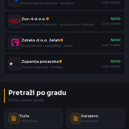
prije 1 mjesec
Softverske kompanije · Sarajevo
Zux-4 d.o.o.
NOVO
prije 1 mjesec
Građevinski materijali - prodavnice · Kalesija
Zuteks d.o.o. Jelah
NOVO
prije 1 mjesec
Drvoprerada i namještaj · Jelah
Zupanija posavska
NOVO
prije 1 mjesec
Javne institucije · Orašje
Pretraži po gradu
Firme u vašem gradu
Tuzla
Sarajevo
2.903 firmi
2.843 firmi