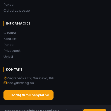
Paketi
Oglasi za posao
INFORMACIJE
O nama
Kontakt
Paketi
Privatnost
Uvjeti
KONTAKT
Zagrebačka 57, Sarajevo, BiH
info@bhizlog.ba
+ Dodaj firmu besplatno
Koristimo kolačiće za poboljšanje