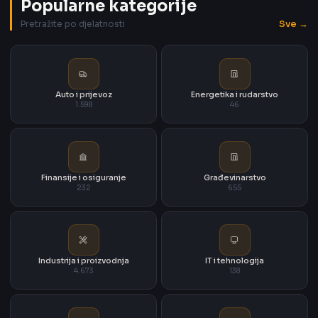
Popularne kategorije
Sve →
Pretražite po djelatnosti
Auto i prijevoz
Energetika i rudarstvo
1.598
46
Finansije i osiguranje
Građevinarstvo
232
655
Industrija i proizvodnja
IT i tehnologija
4.673
138