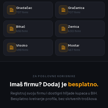
Gradačac
Gračanica
737 firmi
707 firmi
Bihać
Zenica
655 firmi
630 firmi
Visoko
Mostar
498 firmi
467 firmi
ZA POSLOVNE KORISNIKE
Imaš firmu? Dodaj je
besplatno.
Registruj svoju firmu i dostigni hiljade kupaca u BiH.
Besplatno kreiranje profila, bez skrivenih troškova.