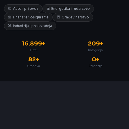
Auto i prijevoz
Energetika i rudarstvo
Finansije i osiguranje
Građevinarstvo
Industrija i proizvodnja
16.899+
209+
Firmi
Kategorija
82+
0+
Gradova
Recenzija