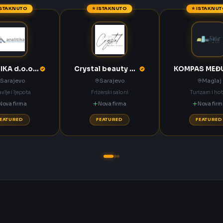
ISTAKNUTO
⭐ ISTAKNUTO
⭐ ISTAKNU
ANALITIKA d.o.o. Sarajevo
Crystal beauty studio Sarajevo
Sarajevo
Sarajevo
Maglaj
vlje i ljepota
Frizerski saloni
Turizam i hot
Nova firma
Nova firma
Nova fir
FEATURED
FEATURED
FEATURED