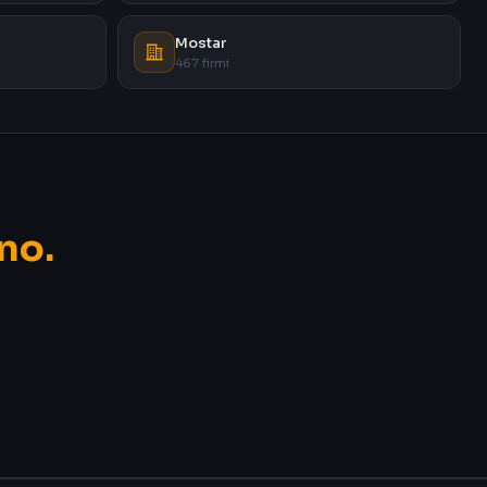
Mostar
467 firmi
no.