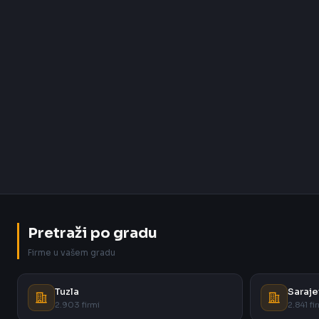
Pretraži po gradu
Firme u vašem gradu
Tuzla
Saraje
2.903 firmi
2.841 fi