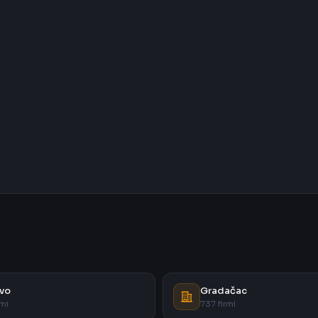
vo
Gradačac
rmi
737 firmi