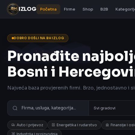
IZLOG
Početna
Firme
Shop
B2B
Kategorij
DOBRO DOŠLI NA BH IZLOG
Pronađite najbolj
Bosni i Hercegovi
Najveća baza provjerenih firmi. Brzo, jednostavno i s
Auto i prijevoz
Energetika i rudarstvo
Finansije i os
Industrija i proizvodnja