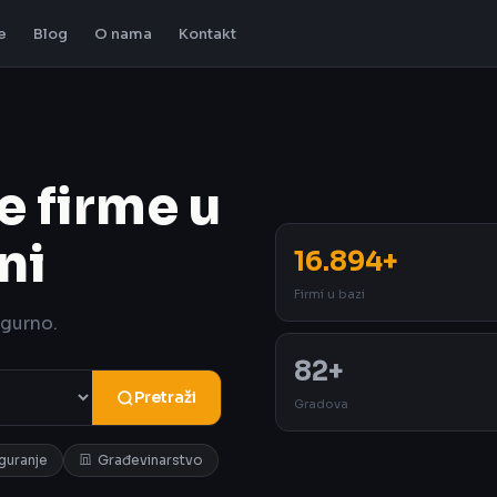
e
Blog
O nama
Kontakt
e firme u
ni
16.894+
Firmi u bazi
igurno.
82+
Pretraži
Gradova
iguranje
Građevinarstvo