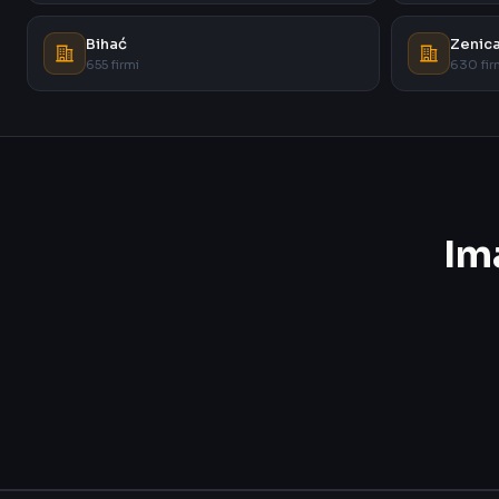
Bihać
Zenic
655 firmi
630 fir
Im