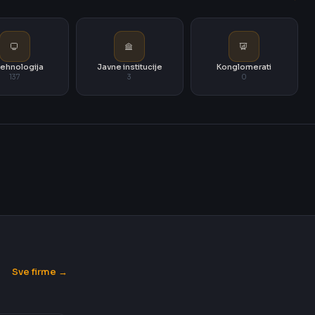
i tehnologija
Javne institucije
Konglomerati
137
3
0
Sve firme →