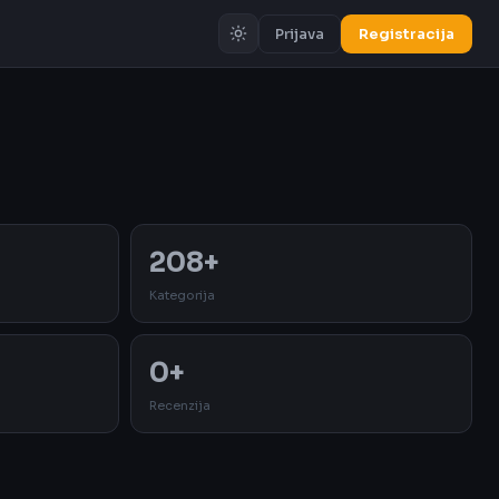
Prijava
Registracija
Oglas
208+
Kategorija
0+
Recenzija