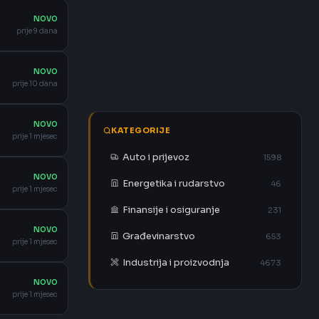
NOVO
prije 9 dana
NOVO
prije 10 dana
NOVO
KATEGORIJE
prije 1 mjesec
Auto i prijevoz
1598
NOVO
Energetika i rudarstvo
46
prije 1 mjesec
Finansije i osiguranje
231
NOVO
Građevinarstvo
653
prije 1 mjesec
Industrija i proizvodnja
4673
NOVO
prije 1 mjesec