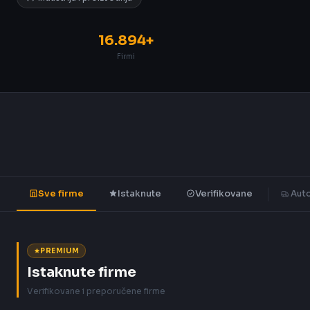
16.894+
Firmi
Sve firme
Istaknute
Verifikovane
Auto
PREMIUM
Istaknute firme
Verifikovane i preporučene firme