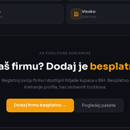
a
Visoko
mi
498 firmi
ZA POSLOVNE KORISNIKE
aš firmu? Dodaj je
besplat
Registruj svoju firmu i dostigni hiljade kupaca u BiH. Besplatno
kreiranje profila, bez skrivenih troškova.
Dodaj firmu besplatno →
Pogledaj pakete