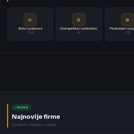
Auto i prijevoz
Energetika i rudarstvo
Finansije i os
1.598
46
231
NOVO
Najnovije firme
Nedavno dodane u bazu