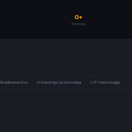
0+
Recenzija
Građevinarstvo
Industrija i proizvodnja
IT i tehnologija