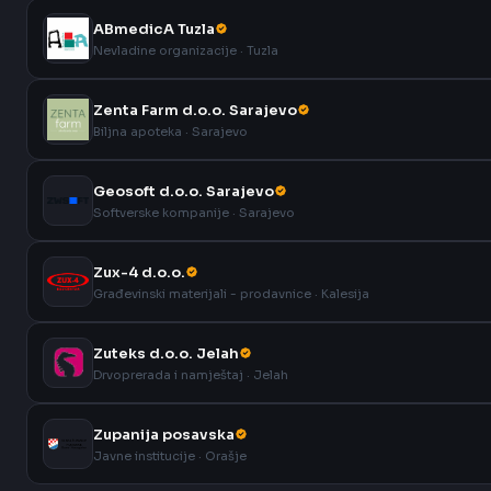
ABmedicA Tuzla
Nevladine organizacije · Tuzla
Zenta Farm d.o.o. Sarajevo
Biljna apoteka · Sarajevo
Geosoft d.o.o. Sarajevo
Softverske kompanije · Sarajevo
Zux-4 d.o.o.
Građevinski materijali - prodavnice · Kalesija
Zuteks d.o.o. Jelah
Drvoprerada i namještaj · Jelah
Zupanija posavska
Javne institucije · Orašje