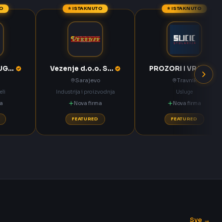
TO
⭐ ISTAKNUTO
⭐ ISTAKNUTO
KOMPAS MEĐUGORJE d.d. Međugorje
Vezenje d.o.o. Sarajevo
PROZORI I VRATA Sučić Nova Bila
Sarajevo
Travnik
eli
Industrija i proizvodnja
Usluge
ma
Nova firma
Nova firma
FEATURED
FEATURED
Sve →