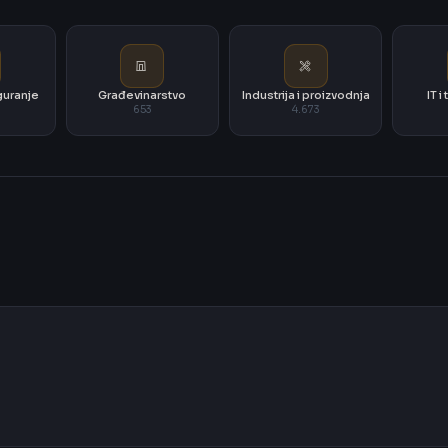
iguranje
Građevinarstvo
Industrija i proizvodnja
IT 
653
4.673