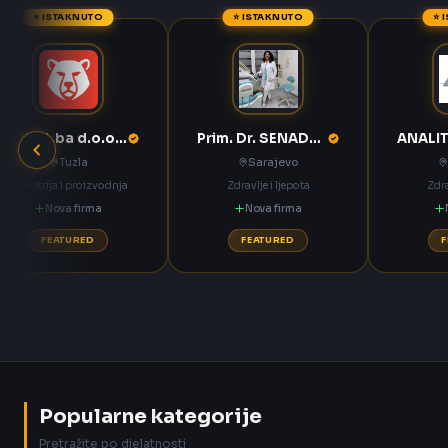
⭐ ISTAKNUTO
⭐ ISTAKNUTO
⭐ 
ANNOA.ba d.o.o. Tuzla
Prim. Dr. SENADETA OMERBAŠIĆ STOMATOLOŠKA ORDINACIJA
Tuzla
Sarajevo
Industrija i proizvodnja
Zdravlje i ljepota
Zdra
Nova firma
Nova firma
FEATURED
FEATURED
Popularne kategorije
Pretražite po djelatnosti