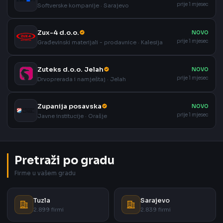
prije 1 mjesec
Softverske kompanije · Sarajevo
Zux-4 d.o.o.
NOVO
prije 1 mjesec
Građevinski materijali - prodavnice · Kalesija
Zuteks d.o.o. Jelah
NOVO
prije 1 mjesec
Drvoprerada i namještaj · Jelah
Zupanija posavska
NOVO
prije 1 mjesec
Javne institucije · Orašje
Pretraži po gradu
Firme u vašem gradu
Tuzla
Sarajevo
2.899 firmi
2.839 firmi