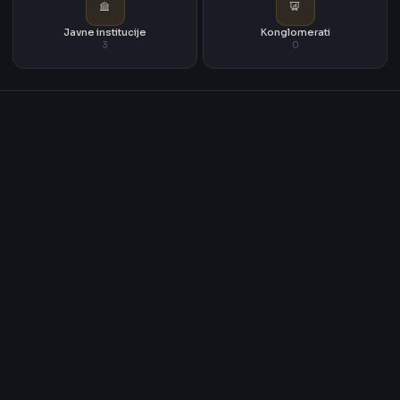
Javne institucije
Konglomerati
3
0