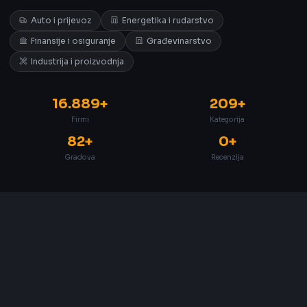
Auto i prijevoz
Energetika i rudarstvo
Finansije i osiguranje
Građevinarstvo
Industrija i proizvodnja
16.889+
209+
Firmi
Kategorija
82+
0+
Gradova
Recenzija