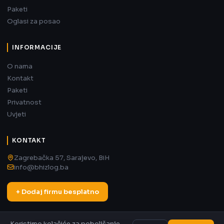
Paketi
Oglasi za posao
INFORMACIJE
O nama
Kontakt
Paketi
Privatnost
Uvjeti
KONTAKT
Zagrebačka 57, Sarajevo, BiH
info@bhizlog.ba
+ Dodaj firmu besplatno
Koristimo kolačiće za poboljšanje