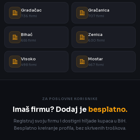
Gradačac
Gračanica
736 firmi
707 firmi
Bihać
Zenica
655 firmi
630 firmi
Visoko
Mostar
498 firmi
467 firmi
ZA POSLOVNE KORISNIKE
Imaš firmu? Dodaj je
besplatno.
Registruj svoju firmu i dostigni hiljade kupaca u BiH.
Besplatno kreiranje profila, bez skrivenih troškova.