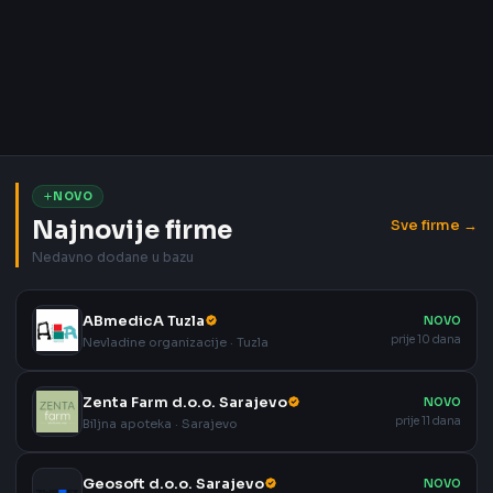
NOVO
Najnovije firme
Sve firme →
Nedavno dodane u bazu
ABmedicA Tuzla
NOVO
prije 10 dana
Nevladine organizacije · Tuzla
Zenta Farm d.o.o. Sarajevo
NOVO
prije 11 dana
Biljna apoteka · Sarajevo
Geosoft d.o.o. Sarajevo
NOVO