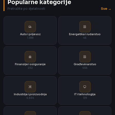
Popularne kategorije
Sve →
Pretražite po djelatnosti
Auto i prijevoz
Energetika i rudarstvo
1.598
46
Finansije i osiguranje
Građevinarstvo
232
656
Industrija i proizvodnja
IT i tehnologija
4.664
139